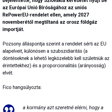
bejelentette, hogy Szlovákia keresetet nyújt be
az Európai Unió Bíróságához az uniós
RePowerEU-rendelet ellen, amely 2027
novemberétől megtiltaná az orosz földgáz
importját.
Pozsony álláspontja szerint a rendelet sérti az EU
alapelveit, különösen a szubszidiaritás (a
döntéseknek a lehető legközelebb kell születniük az
érintettekhez) és a proporcionalitás (arányosság)
elvét.
Fico hangsúlyozta:
a kormány azt szeretné elérni, hogy a