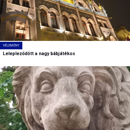
VÉLEMÉNY
Lelepleződött a nagy bábjátékos