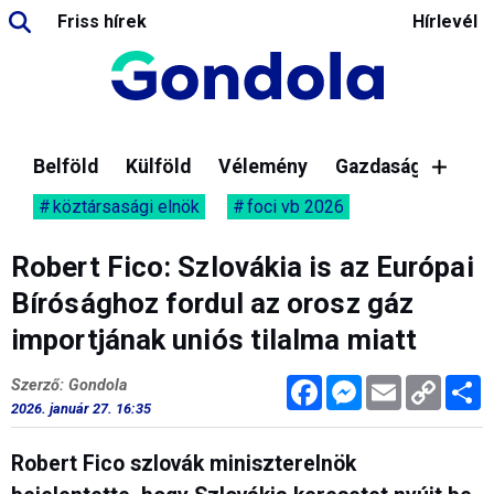
Friss hírek
Hírlevél
Belföld
Külföld
Vélemény
Gazdaság
köztársasági elnök
foci vb 2026
Robert Fico: Szlovákia is az Európai
Bírósághoz fordul az orosz gáz
importjának uniós tilalma miatt
Facebook
Messenger
Email
Copy
M
Szerző: Gondola
Link
2026. január 27. 16:35
Robert Fico szlovák miniszterelnök