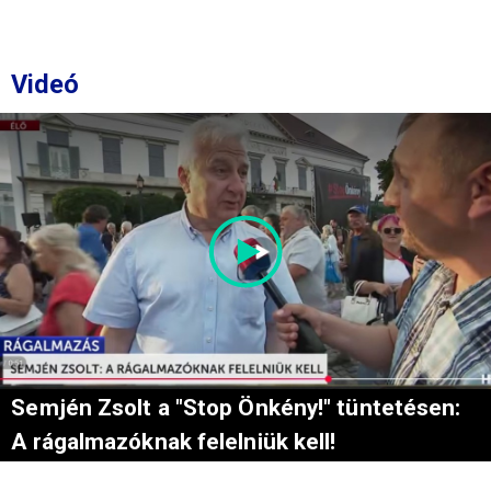
Videó
Semjén Zsolt a "Stop Önkény!" tüntetésen:
A rágalmazóknak felelniük kell!