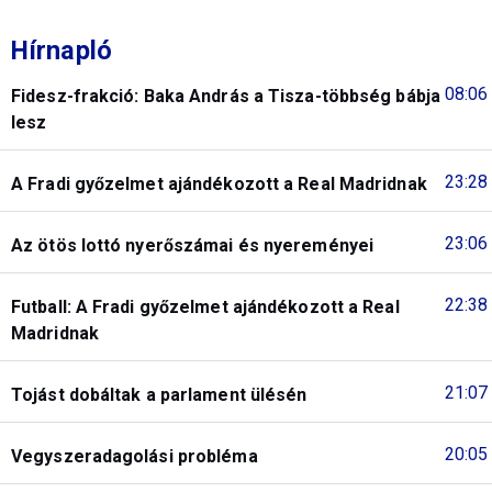
Hírnapló
08:06
Fidesz-frakció: Baka András a Tisza-többség bábja
lesz
23:28
A Fradi győzelmet ajándékozott a Real Madridnak
23:06
Az ötös lottó nyerőszámai és nyereményei
22:38
Futball: A Fradi győzelmet ajándékozott a Real
Madridnak
21:07
Tojást dobáltak a parlament ülésén
20:05
Vegyszeradagolási probléma