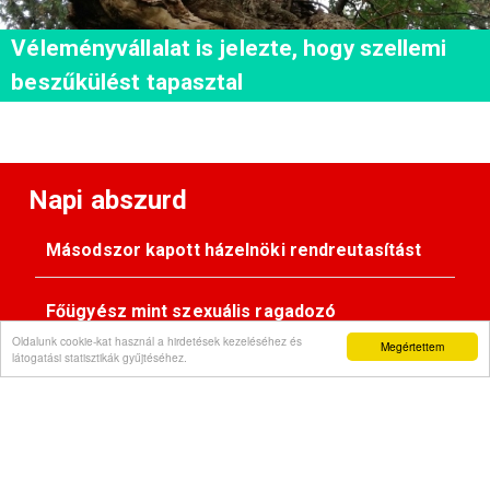
Véleményvállalat is jelezte, hogy szellemi
beszűkülést tapasztal
Napi abszurd
Másodszor kapott házelnöki rendreutasítást
Főügyész mint szexuális ragadozó
Oldalunk cookie-kat használ a hirdetések kezeléséhez és
Megértettem
látogatási statisztikák gyűjtéséhez.
Pimasz önkényúr