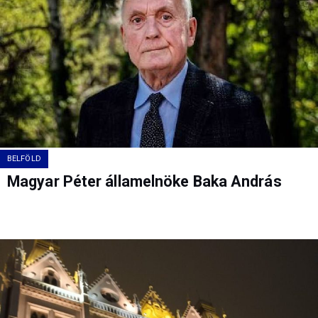
BELFÖLD
Magyar Péter államelnöke Baka András