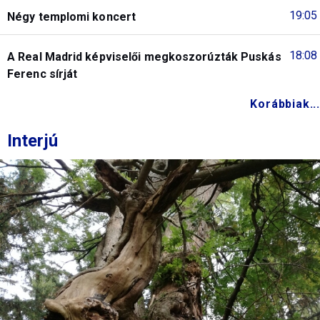
19:05
Négy templomi koncert
18:08
A Real Madrid képviselői megkoszorúzták Puskás
Ferenc sírját
Korábbiak...
Interjú