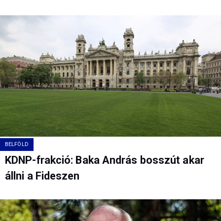
BELFÖLD
KDNP-frakció: Baka András bosszút akar
állni a Fideszen