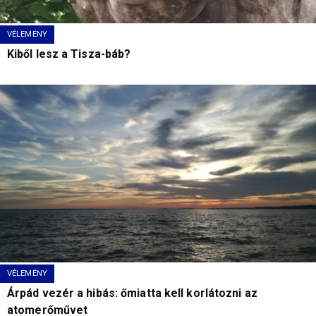
VÉLEMÉNY
Kiből lesz a Tisza-báb?
VÉLEMÉNY
Árpád vezér a hibás: őmiatta kell korlátozni az
atomerőművet