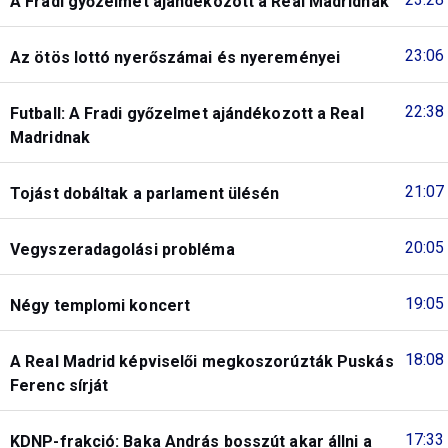
A Fradi győzelmet ajándékozott a Real Madridnak
23:06
Az ötös lottó nyerőszámai és nyereményei
22:38
Futball: A Fradi győzelmet ajándékozott a Real
Madridnak
21:07
Tojást dobáltak a parlament ülésén
20:05
Vegyszeradagolási probléma
19:05
Négy templomi koncert
18:08
A Real Madrid képviselői megkoszorúzták Puskás
Ferenc sírját
17:33
KDNP-frakció: Baka András bosszút akar állni a