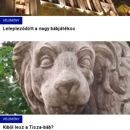
VÉLEMÉNY
Lelepleződött a nagy bábjátékos
VÉLEMÉNY
Kiből lesz a Tisza-báb?