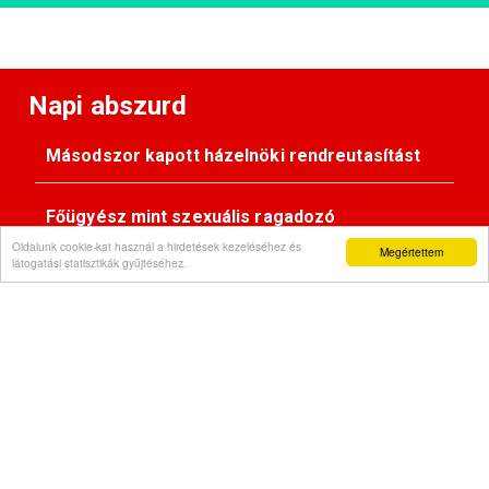
Napi abszurd
Másodszor kapott házelnöki rendreutasítást
Főügyész mint szexuális ragadozó
Oldalunk cookie-kat használ a hirdetések kezeléséhez és
Megértettem
látogatási statisztikák gyűjtéséhez.
Pimasz önkényúr
Kövessen minket:
Impresszum