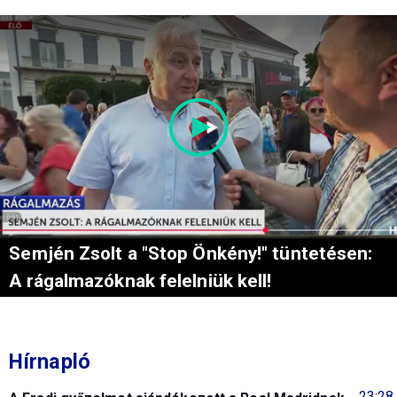
Semjén Zsolt a "Stop Önkény!" tüntetésen:
A rágalmazóknak felelniük kell!
Hírnapló
23:28