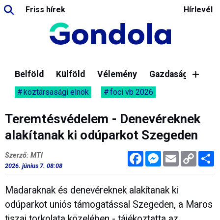
Friss hírek
Hírlevél
Belföld
Külföld
Vélemény
Gazdaság
köztársasági elnök
foci vb 2026
Teremtésvédelem - Denevéreknek
alakítanak ki odúparkot Szegeden
Facebook
Messenger
Email
Copy
M
Szerző: MTI
Link
2026. június 7. 08:08
Madaraknak és denevéreknek alakítanak ki
odúparkot uniós támogatással Szegeden, a Maros
tiszai torkolata közelében - tájékoztatta az