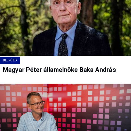
BELFÖLD
Magyar Péter államelnöke Baka András