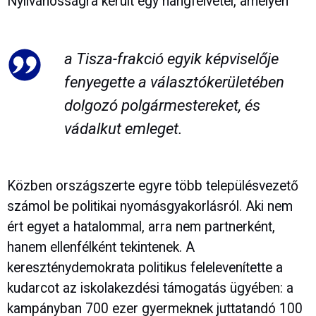
Nyilvánosságra került egy hangfelvétel, amelyen
a Tisza-frakció egyik képviselője
fenyegette a választókerületében
dolgozó polgármestereket, és
vádalkut emleget.
Közben országszerte egyre több településvezető
számol be politikai nyomásgyakorlásról. Aki nem
ért egyet a hatalommal, arra nem partnerként,
hanem ellenfélként tekintenek. A
kereszténydemokrata politikus felelevenítette a
kudarcot az iskolakezdési támogatás ügyében: a
kampányban 700 ezer gyermeknek juttatandó 100