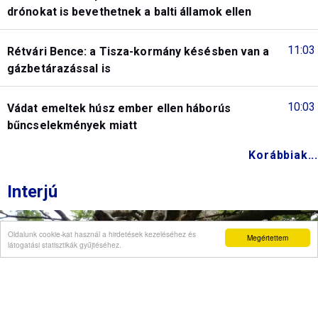
drónokat is bevethetnek a balti államok ellen
11:03
Rétvári Bence: a Tisza-kormány késésben van a
gázbetárazással is
10:03
Vádat emeltek húsz ember ellen háborús
bűncselekmények miatt
Korábbiak...
Interjú
Oldalunk cookie-kat használ a hirdetések kezeléséhez és
Megértettem
látogatási statisztikák gyűjtéséhez.