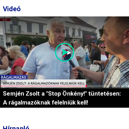
Videó
Semjén Zsolt a "Stop Önkény!" tüntetésen:
A rágalmazóknak felelniük kell!
Hírnapló