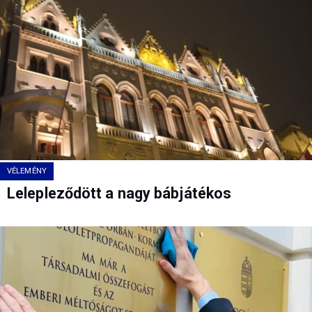
VÉLEMÉNY
Lelepleződött a nagy bábjátékos