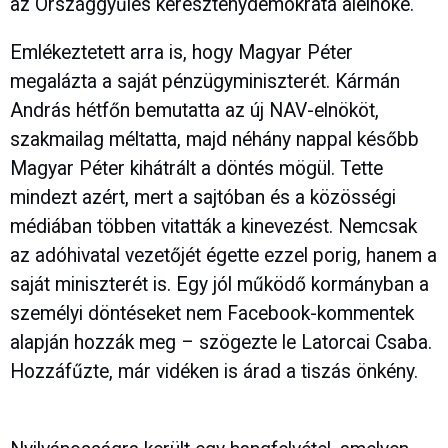
az Országgyűlés kereszténydemokrata alelnöke.
Emlékeztetett arra is, hogy Magyar Péter
megalázta a saját pénzügyminiszterét. Kármán
András hétfőn bemutatta az új NAV-elnököt,
szakmailag méltatta, majd néhány nappal később
Magyar Péter kihátrált a döntés mögül. Tette
mindezt azért, mert a sajtóban és a közösségi
médiában többen vitatták a kinevezést. Nemcsak
az adóhivatal vezetőjét égette ezzel porig, hanem a
saját miniszterét is. Egy jól működő kormányban a
személyi döntéseket nem Facebook-kommentek
alapján hozzák meg – szögezte le Latorcai Csaba.
Hozzáfűzte, már vidéken is árad a tiszás önkény.