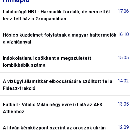
17:06
Labdarúgó NB I - Harmadik forduló, de nem ettől
lesz telt ház a Groupamában
16:10
Hősies küzdelmet folytatnak a magyar haltermelők
a vízhiánnyal
15:05
Indokolatlanul csökkent a megszületett
lombikbébik száma
14:02
A vízügyi államtitkár elbocsátására szólított fel a
Fidesz-frakció
13:05
Futball - Vitális Milán négy évre írt alá az AEK
Athénhoz
12:09
A litván kémközpont szerint az oroszok ukrán