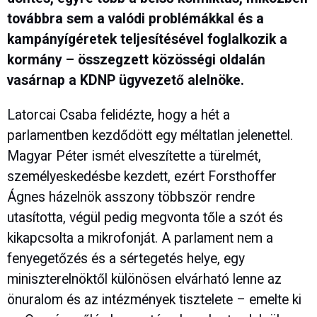
továbbra sem a valódi problémákkal és a
kampányígéretek teljesítésével foglalkozik a
kormány – összegzett közösségi oldalán
vasárnap a KDNP ügyvezető alelnöke.
Latorcai Csaba felidézte, hogy a hét a
parlamentben kezdődött egy méltatlan jelenettel.
Magyar Péter ismét elveszítette a türelmét,
személyeskedésbe kezdett, ezért Forsthoffer
Ágnes házelnök asszony többször rendre
utasította, végül pedig megvonta tőle a szót és
kikapcsolta a mikrofonját. A parlament nem a
fenyegetőzés és a sértegetés helye, egy
miniszterelnöktől különösen elvárható lenne az
önuralom és az intézmények tisztelete – emelte ki