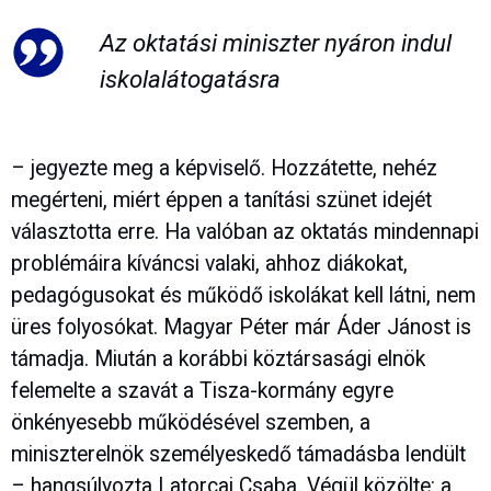
Az oktatási miniszter nyáron indul
iskolalátogatásra
– jegyezte meg a képviselő. Hozzátette, nehéz
megérteni, miért éppen a tanítási szünet idejét
választotta erre. Ha valóban az oktatás mindennapi
problémáira kíváncsi valaki, ahhoz diákokat,
pedagógusokat és működő iskolákat kell látni, nem
üres folyosókat. Magyar Péter már Áder Jánost is
támadja. Miután a korábbi köztársasági elnök
felemelte a szavát a Tisza-kormány egyre
önkényesebb működésével szemben, a
miniszterelnök személyeskedő támadásba lendült
– hangsúlyozta Latorcai Csaba. Végül közölte: a