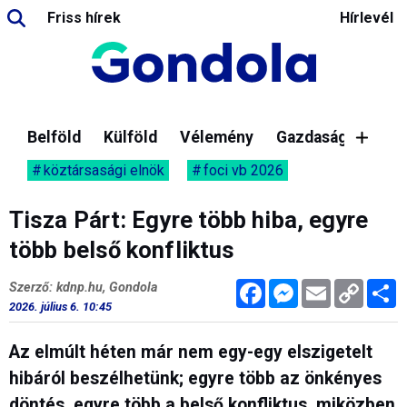
Friss hírek
Hírlevél
Belföld
Külföld
Vélemény
Gazdaság
köztársasági elnök
foci vb 2026
Tisza Párt: Egyre több hiba, egyre
több belső konfliktus
Facebook
Messenger
Email
Copy
M
Szerző: kdnp.hu, Gondola
Link
2026. július 6. 10:45
Az elmúlt héten már nem egy-egy elszigetelt
hibáról beszélhetünk; egyre több az önkényes
döntés, egyre több a belső konfliktus, miközben