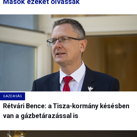
Mások ezeket olvassák
GAZDASÁG
Rétvári Bence: a Tisza-kormány késésben
van a gázbetárazással is