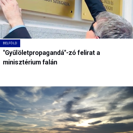
BELFÖLD
"Gyűlöletpropagandá"-zó felirat a
minisztérium falán