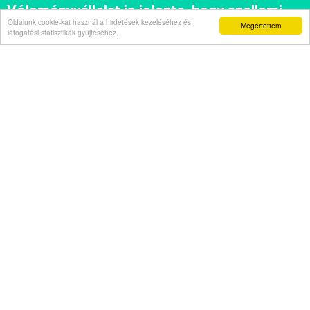
Véleményvállalat is jelezte, hogy szellemi
Oldalunk cookie-kat használ a hirdetések kezeléséhez és
Megértettem
beszűkülést tapasztal
látogatási statisztikák gyűjtéséhez.
Napi abszurd
Másodszor kapott házelnöki rendreutasítást
Főügyész mint szexuális ragadozó
Pimasz önkényúr