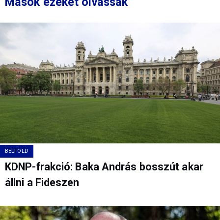
Mások ezeket olvassák
BELFÖLD
KDNP-frakció: Baka András bosszút akar
állni a Fideszen