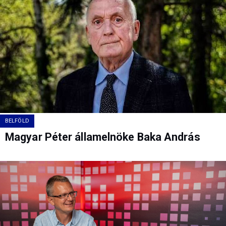
BELFÖLD
Magyar Péter államelnöke Baka András