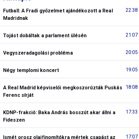
22:38
Futball: A Fradi győzelmet ajándékozott a Real
Madridnak
21:07
Tojást dobáltak a parlament ülésén
20:05
Vegyszeradagolási probléma
19:05
Négy templomi koncert
18:08
A Real Madrid képviselői megkoszorúzták Puskás
Ferenc sírját
17:33
KDNP-frakció: Baka András bosszút akar állni a
Fideszen
17:07
Ismét orosz olajfinomítókra mértek csapást az