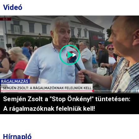
Videó
Semjén Zsolt a "Stop Önkény!" tüntetésen:
A rágalmazóknak felelniük kell!
Hírnapló