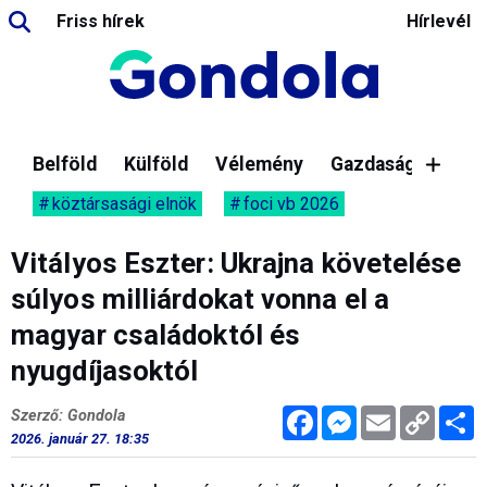
Friss hírek
Hírlevél
Belföld
Külföld
Vélemény
Gazdaság
köztársasági elnök
foci vb 2026
Vitályos Eszter: Ukrajna követelése
súlyos milliárdokat vonna el a
magyar családoktól és
nyugdíjasoktól
Facebook
Messenger
Email
Copy
M
Szerző: Gondola
Link
2026. január 27. 18:35