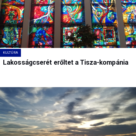
KULTÚRA
Lakosságcserét erőltet a Tisza-kompánia