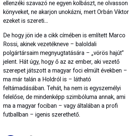
ellenzéki szavazó ne egyen kolbászt, ne olvasson
könyveket, ne akarjon unokázni, mert Orbán Viktor
ezeket is szereti…
De hogy jön ide a cikk címében is említett Marco
Rossi, akinek vezetékneve – baloldali
polgártársaim megnyugtatására – „vörös hajút”
jelent. Hát úgy, hogy ő az az ember, aki vezető
szerepet játszott a magyar foci elmúlt években –
ma már talán a Holdról is – látható
feltámadásában. Tehát, ha nem is egyszemélyi
felelőse, de mindenképp szimbóluma annak, ami
ma a magyar fociban – vagy általában a profi
futballban – igenis szerethető.