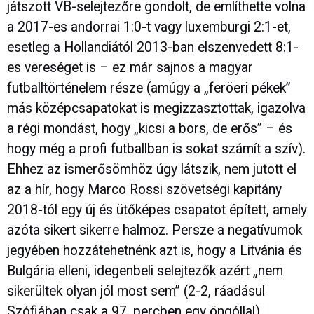
játszott VB-selejtezőre gondolt, de említhette volna
a 2017-es andorrai 1:0-t vagy luxemburgi 2:1-et,
esetleg a Hollandiától 2013-ban elszenvedett 8:1-
es vereséget is – ez már sajnos a magyar
futballtörténelem része (amúgy a „feröeri pékek”
más középcsapatokat is megizzasztottak, igazolva
a régi mondást, hogy „kicsi a bors, de erős” – és
hogy még a profi futballban is sokat számít a szív).
Ehhez az ismerősömhöz úgy látszik, nem jutott el
az a hír, hogy Marco Rossi szövetségi kapitány
2018-tól egy új és ütőképes csapatot épített, amely
azóta sikert sikerre halmoz. Persze a negatívumok
jegyében hozzátehetnénk azt is, hogy a Litvánia és
Bulgária elleni, idegenbeli selejtezők azért „nem
sikerültek olyan jól most sem” (2-2, ráadásul
Szófiában csak a 97. percben egy öngóllal),