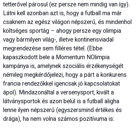
tetterővel párosul (ez persze nem mindig van így).
Látni kell azonban azt is, hogy a futball ma már
csaknem az egész világon népszerű, és mindenhol
költséges sportág – ahogy persze egy olimpia
vagy bármilyen világ-, illetve kontinensviadal
megrendezése sem filléres tétel. (Ebbe
kapaszkodott bele a Momentum NOlimpia
kampánya is, amelynek szociális érzékenységét
némileg megkérdőjelezi, hogy a párt a konkurens
francia rendezőkkel igencsak jó kapcsolatokat
ápol). Mindazonáltal a versenysport, kivált a
látványsportok és azon belül is a futball aligha
lenne ilyen népszerű (egyszersmind értékes és
drága), ha nem volna számos pozitívuma is: