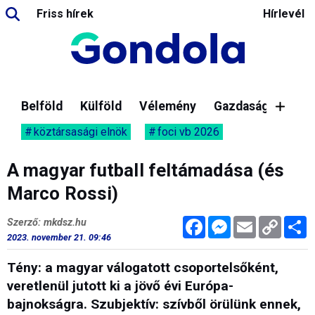
Friss hírek
Hírlevél
Belföld
Külföld
Vélemény
Gazdaság
köztársasági elnök
foci vb 2026
A magyar futball feltámadása (és
Marco Rossi)
Facebook
Messenger
Email
Copy
M
Szerző: mkdsz.hu
Link
2023. november 21. 09:46
Tény: a magyar válogatott csoportelsőként,
veretlenül jutott ki a jövő évi Európa-
bajnokságra. Szubjektív: szívből örülünk ennek,