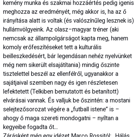
kemény munka és szakmai hozzáértés pedig igenis
meghozza az eredményét, még akkor is, ha az ő
irányítása alatt is voltak (és valószínűleg lesznek is)
hullámvölgyeink. Az olasz–magyar tréner (aki
nemcsak az állampolgárságot kapta meg, hanem
komoly erőfeszítéseket tett a kulturális
beilleszkedésért, bár legendásan nehéz nyelvünket
még nem sikerült elsajátítania) mindig őszinte
tisztelettel beszél az ellenfélről, ugyanakkor a
sajátjaival szemben nagy és igen részletesen
lefektetett (Telkiben bemutatott és betanított)
elvárásai vannak. És valljuk be őszintén: a mostani
selejtezősorozat végére a „futball istene” is –
ahogy ő maga szereti mondogatni – nyíltan a
kegyeibe fogadta őt...
Zárásként még egy idézet Marco Rossitól: „Hálás