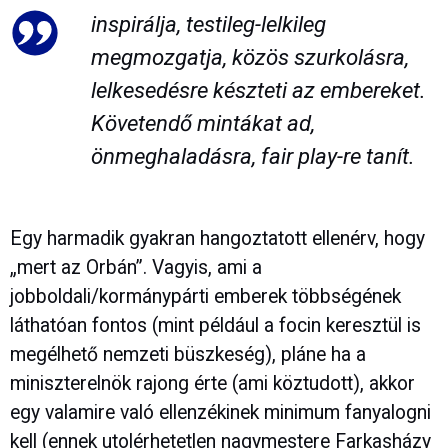
inspirálja, testileg-lelkileg
megmozgatja, közös szurkolásra,
lelkesedésre készteti az embereket.
Követendő mintákat ad,
önmeghaladásra, fair play-re tanít.
Egy harmadik gyakran hangoztatott ellenérv, hogy
„mert az Orbán”. Vagyis, ami a
jobboldali/kormánypárti emberek többségének
láthatóan fontos (mint például a focin keresztül is
megélhető nemzeti büszkeség), pláne ha a
miniszterelnök rajong érte (ami köztudott), akkor
egy valamire való ellenzékinek minimum fanyalogni
kell (ennek utolérhetetlen nagymestere Farkasházy