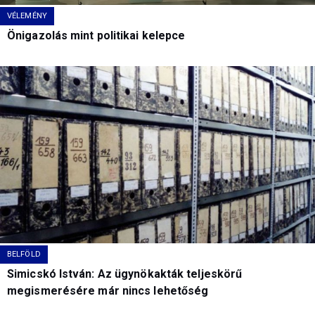
VÉLEMÉNY
Önigazolás mint politikai kelepce
BELFÖLD
Simicskó István: Az ügynökakták teljeskörű
megismerésére már nincs lehetőség