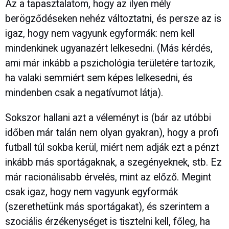
Az a tapasztalatom, hogy az ilyen mély
berögződéseken nehéz változtatni, és persze az is
igaz, hogy nem vagyunk egyformák: nem kell
mindenkinek ugyanazért lelkesedni. (Más kérdés,
ami már inkább a pszichológia területére tartozik,
ha valaki semmiért sem képes lelkesedni, és
mindenben csak a negatívumot látja).
Sokszor hallani azt a véleményt is (bár az utóbbi
időben már talán nem olyan gyakran), hogy a profi
futball túl sokba kerül, miért nem adják ezt a pénzt
inkább más sportágaknak, a szegényeknek, stb. Ez
már racionálisabb érvelés, mint az előző. Megint
csak igaz, hogy nem vagyunk egyformák
(szerethetünk más sportágakat), és szerintem a
szociális érzékenységet is tisztelni kell, főleg, ha