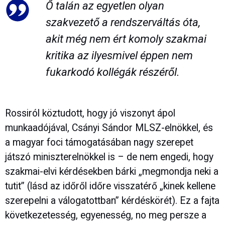
Ő talán az egyetlen olyan
szakvezető a rendszerváltás óta,
akit még nem ért komoly szakmai
kritika az ilyesmivel éppen nem
fukarkodó kollégák részéről.
Rossiról köztudott, hogy jó viszonyt ápol
munkaadójával, Csányi Sándor MLSZ-elnökkel, és
a magyar foci támogatásában nagy szerepet
játszó miniszterelnökkel is – de nem engedi, hogy
szakmai-elvi kérdésekben bárki „megmondja neki a
tutit” (lásd az időről időre visszatérő „kinek kellene
szerepelni a válogatottban” kérdéskörét). Ez a fajta
következetesség, egyenesség, no meg persze a