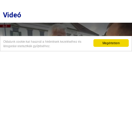
Videó
Oldalunk cookie-kat használ a hirdetések kezeléséhez és
Megértettem
látogatási statisztikák gyűjtéséhez.
Semjén Zsolt a "Stop Önkény!" tüntetésen:
A rágalmazóknak felelniük kell!