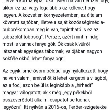
illetve a kormánypártokat. Mert ha van nemzeti ügy,
akkor ez az, vagy legalábbis az kellene, hogy
legyen. A közvetlen környezetemben, az általam
követett sajtóban, illetve a saját közösségimédia-
buborékomban meg is van, tapintható is ez az
„abszolút többség”. Persze, azért mint mindig,
most is vannak fanyalgók. Ők csak kívülről
látszanak egységes tábornak, valójában nagyon
sokféle okból lehet fanyalogni.
Az egyik ismerősöm például úgy nyilatkozott, hogy
ha van valami, amivel őt ki lehet kergetni a világból,
az a foci, azon belül is leginkább a „hírhedt”
magyar válogatott, akik még „egy pékekből
összeverődött alkalmi csapatot se tudnak
legyőzni”. Itt nyilván a 2016-os, Feröer-szigetekkel