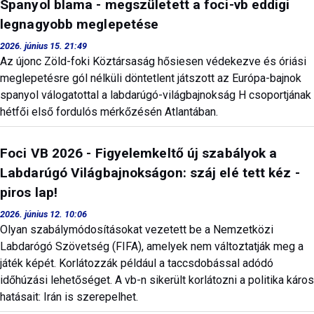
Spanyol blama - megszületett a foci-vb eddigi
legnagyobb meglepetése
2026. június 15. 21:49
Az újonc Zöld-foki Köztársaság hősiesen védekezve és óriási
meglepetésre gól nélküli döntetlent játszott az Európa-bajnok
spanyol válogatottal a labdarúgó-világbajnokság H csoportjának
hétfői első fordulós mérkőzésén Atlantában.
Foci VB 2026 - Figyelemkeltő új szabályok a
Labdarúgó Világbajnokságon: száj elé tett kéz -
piros lap!
2026. június 12. 10:06
Olyan szabálymódosításokat vezetett be a Nemzetközi
Labdarógó Szövetség (FIFA), amelyek nem változtatják meg a
játék képét. Korlátozzák például a taccsdobással adódó
időhúzási lehetőséget. A vb-n sikerült korlátozni a politika káros
hatásait: Irán is szerepelhet.