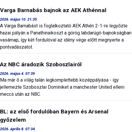
Varga Barnabás bajnok az AEK Athénnal
2026. május 10. 21:35
A Varga Barnabást is foglalkoztató AEK Athén 2-1-re legyőzte
hazai pályán a Panathinaikoszt a görög labdarúgó-bajnokságban
vasárnap, így két fordulóval az idény vége előtt megnyerte a
pontvadászatot.
Az NBC áradozik Szoboszlairól
2026. május 4. 07:39
Ma már ő a világ talán legkomplettebb középpályása - így
jellemezte Szoboszlai Dominiket a manchester United elleni
meccs után az NBC.
BL: az első fordulóban Bayern és Arsenal
győzelem
2026. április 8. 07:34