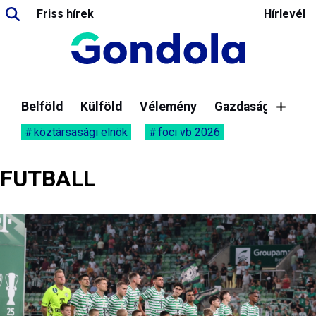
Friss hírek
Hírlevél
Belföld
Külföld
Vélemény
Gazdaság
köztársasági elnök
foci vb 2026
FUTBALL