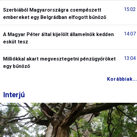
15:02
Szerbiából Magyarországra csempészett
embereket egy Belgrádban elfogott bűnöző
14:07
A Magyar Péter által kijelölt államelnök kedden
esküt tesz
13:04
Milliókkal akart megvesztegetni pénzügyőröket
egy bűnöző
Korábbiak...
Interjú