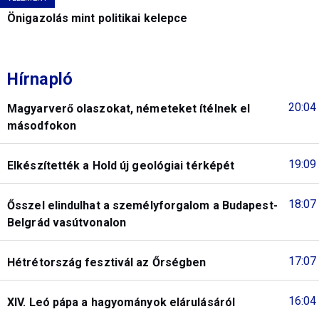
Önigazolás mint politikai kelepce
Hírnapló
20:04
Magyarverő olaszokat, németeket ítélnek el
másodfokon
19:09
Elkészítették a Hold új geológiai térképét
18:07
Ősszel elindulhat a személyforgalom a Budapest-
Belgrád vasútvonalon
17:07
Hétrétország fesztivál az Őrségben
16:04
XIV. Leó pápa a hagyományok elárulásáról