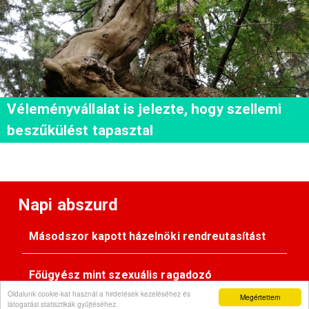
Véleményvállalat is jelezte, hogy szellemi
beszűkülést tapasztal
Napi abszurd
Másodszor kapott házelnöki rendreutasítást
Főügyész mint szexuális ragadozó
Oldalunk cookie-kat használ a hirdetések kezeléséhez és
Megértettem
látogatási statisztikák gyűjtéséhez.