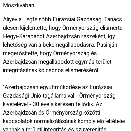
Moszkvában.
Aliyev a Legfelsőbb Eurázsiai Gazdasági Tanács
ülésén kijelentette, hogy Örményország elismerte
Hegyi-Karabahot Azerbajdzsán részeként, így
lehetőség van a békemegállapodásra. Pasinján
megerősítette, hogy Örményország és
Azerbajdzsán megállapodott egymás területi
integritásának kölcsönös elismeréséről.
"Azerbajdzsán együttműködése az Eurázsiai
Gazdasági Unió tagállamaival - Örményország
kivételével - 30 éve sikeresen fejlődik. Az
Azerbajdzsán és Örményország közötti
kapcsolatok normalizálásának komoly előfeltételei
vannak a területi integritás és szuverenitás