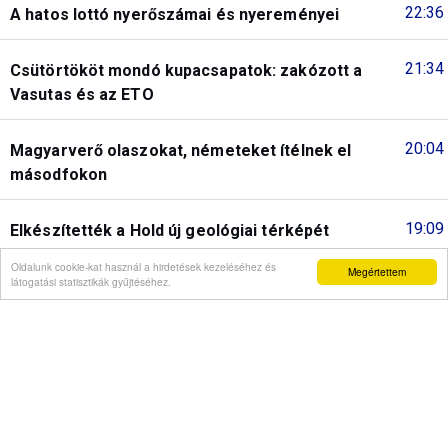
22:36
A hatos lottó nyerőszámai és nyereményei
21:34
Csütörtököt mondó kupacsapatok: zakózott a
Vasutas és az ETO
20:04
Magyarverő olaszokat, németeket ítélnek el
másodfokon
19:09
Elkészítették a Hold új geológiai térképét
Oldalunk cookie-kat használ a hirdetések kezeléséhez és
Megértettem
látogatási statisztikák gyűjtéséhez.
18:07
Ősszel elindulhat a személyforgalom a Budapest-
Belgrád vasútvonalon
17:07
Hétrétország fesztivál az Őrségben
Korábbiak...