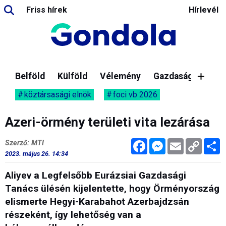
Friss hírek
Hírlevél
Belföld
Külföld
Vélemény
Gazdaság
köztársasági elnök
foci vb 2026
Azeri-örmény területi vita lezárása
Facebook
Messenger
Email
Copy
M
Szerző: MTI
Link
2023. május 26. 14:34
Aliyev a Legfelsőbb Eurázsiai Gazdasági
Tanács ülésén kijelentette, hogy Örményország
elismerte Hegyi-Karabahot Azerbajdzsán
részeként, így lehetőség van a