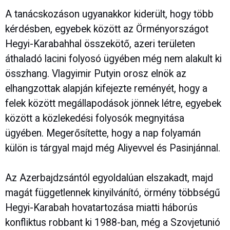
A tanácskozáson ugyanakkor kiderült, hogy több
kérdésben, egyebek között az Örményországot
Hegyi-Karabahhal összekötő, azeri területen
áthaladó lacini folyosó ügyében még nem alakult ki
összhang. Vlagyimir Putyin orosz elnök az
elhangzottak alapján kifejezte reményét, hogy a
felek között megállapodások jönnek létre, egyebek
között a közlekedési folyosók megnyitása
ügyében. Megerősítette, hogy a nap folyamán
külön is tárgyal majd még Aliyevvel és Pasinjánnal.
Az Azerbajdzsántól egyoldalúan elszakadt, majd
magát függetlennek kinyilvánító, örmény többségű
Hegyi-Karabah hovatartozása miatti háborús
konfliktus robbant ki 1988-ban, még a Szovjetunió