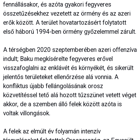
fennállásakor, és azóta gyakori fegyveres
összetűzésekhez vezetett az örmény és az azeri
erők között. A terület hovatartozásért folytatott
első háború 1994-ben örmény győzelemmel zárult.
A térségben 2020 szeptemberében azeri offenzíva
indult; Baku megkísérelte fegyveres erővel
visszafoglalni az enklávét és környékét, és sikerült
jelentős területeket ellenőrzése alá vonnia. A
konfliktus újabb fellángolásának orosz
közvetítéssel tető alá hozott tűzszünet vetett véget
akkor, de a szemben álló felek között azóta is
voltak villongások.
A felek az elmúlt év folyamán intenzív