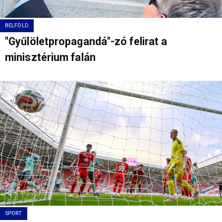
BELFÖLD
"Gyűlöletpropagandá"-zó felirat a
minisztérium falán
SPORT