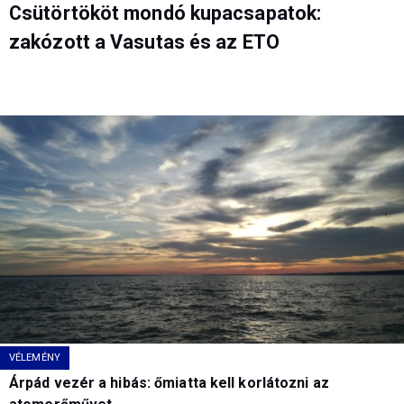
Csütörtököt mondó kupacsapatok:
zakózott a Vasutas és az ETO
VÉLEMÉNY
Árpád vezér a hibás: őmiatta kell korlátozni az