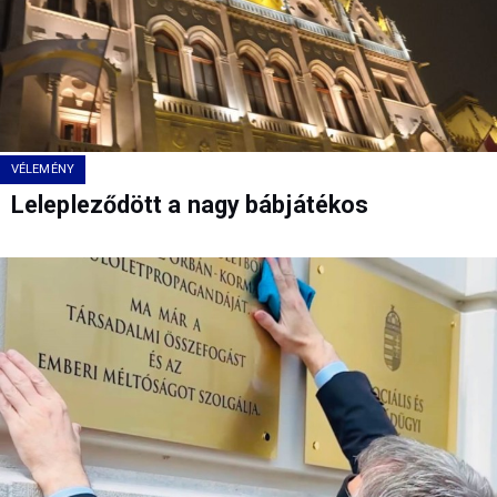
VÉLEMÉNY
Lelepleződött a nagy bábjátékos