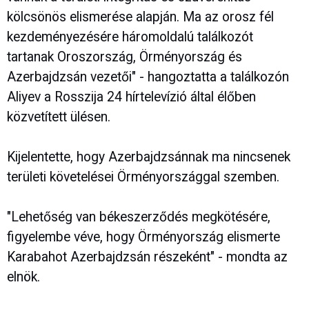
kölcsönös elismerése alapján. Ma az orosz fél
kezdeményezésére háromoldalú találkozót
tartanak Oroszország, Örményország és
Azerbajdzsán vezetői" - hangoztatta a találkozón
Aliyev a Rosszija 24 hírtelevízió által élőben
közvetített ülésen.
Kijelentette, hogy Azerbajdzsánnak ma nincsenek
területi követelései Örményországgal szemben.
"Lehetőség van békeszerződés megkötésére,
figyelembe véve, hogy Örményország elismerte
Karabahot Azerbajdzsán részeként" - mondta az
elnök.