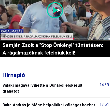
Semjén Zsolt a "Stop Önkény!" tüntetésen:
A rágalmazóknak felelniük kell!
Hírnapló
14:39
Valaki magával vihette a Dunából előkerült
gránátot
13:51
Baka András jelölése belpolitikai válságot hozhat