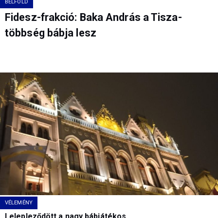
BELFÖLD
Fidesz-frakció: Baka András a Tisza-
többség bábja lesz
VÉLEMÉNY
Lelepleződött a nagy bábjátékos