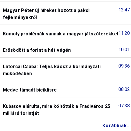
12:47
Magyar Péter új híreket hozott a paksi
fejleményekről
11:20
Komoly problémák vannak a magyar játszóterekkel
10:01
Erősödött a forint a hét végén
09:36
Latorcai Csaba: Teljes káosz a kormányzati
működésben
08:02
Medve támadt biciklisre
07:38
Kubatov elárulta, mire költötték a Fradiváros 25
milliárd forintját
Korábbiak...