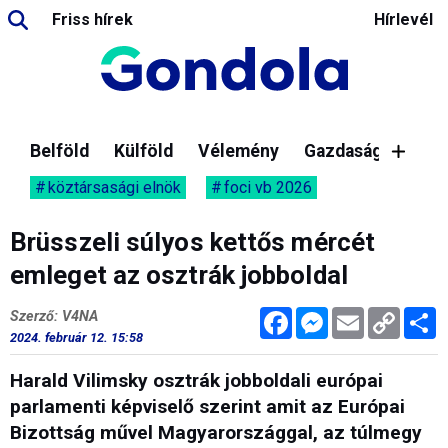
Friss hírek
Hírlevél
Belföld
Külföld
Vélemény
Gazdaság
köztársasági elnök
foci vb 2026
Brüsszeli súlyos kettős mércét
emleget az osztrák jobboldal
Facebook
Messenger
Email
Copy
M
Szerző: V4NA
Link
2024. február 12. 15:58
Harald Vilimsky osztrák jobboldali európai
parlamenti képviselő szerint amit az Európai
Bizottság művel Magyarországgal, az túlmegy