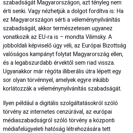
szabadságát Magyarországon, azt tényleg nem
érti senki. Vagy nézhetjük a dolgot fordítva is: Ha
ez Magyarországon sérti a véleménynyilvánítás
szabadságát, akkor természetesen ugyanez
vonatkozik az EU-ra is – mondta Vilimsky. A
jobboldali képviselő úgy véli, az Európai Bizottság
valóságos kampányt folytat Magyarország ellen,
és a legabszurdabb érvektől sem riad vissza.
Ugyanakkor már régóta illiberális útra lépett egy
sor olyan törvénnyel, amelyek egyre inkább
korlátozzák a véleménynyilvánítás szabadságát.
Ilyen például a digitális szolgáltatásokról szóló
törvény az internetes cenzúrával, az európai
médiaszabadságról szóló törvény a központi
médiafelügyeleti hatóság létrehozására tett