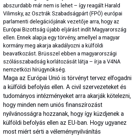
abszurdabb már nem is lehet – így reagált Harald
Vilimsky, az Osztrák Szabadságpárt (FPÖ) európai
parlamenti delegációjának vezetője arra, hogy az
Európai Bizottság újabb eljárást indít Magyarország
ellen. Ennek alapja egy törvény, amellyel a magyar
kormány meg akarja akadályozni a külföldi
beavatkozást. Brüsszel ebben a magyarországi
szólásszabadság korlátozását látja – írja a V4NA
nemzetközi hírügynökség.
Maga az Európai Unió is törvényt tervez elfogadni
a külföldi befolyás ellen. A civil szervezeteket és
tudományos intézményeket arra akarják kötelezni,
hogy minden nem uniós finanszírozást
nyilvánosságra hozzanak, hogy így küzdjenek a
külföldi befolyás ellen az EU-ban. Hogy ugyanez
most miért sérti a véleménynyilvánítás