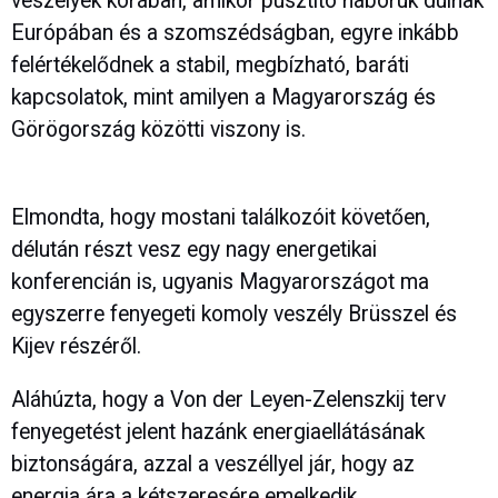
veszélyek korában, amikor pusztító háborúk dúlnak
Európában és a szomszédságban, egyre inkább
felértékelődnek a stabil, megbízható, baráti
kapcsolatok, mint amilyen a Magyarország és
Görögország közötti viszony is.
Elmondta, hogy mostani találkozóit követően,
délután részt vesz egy nagy energetikai
konferencián is, ugyanis Magyarországot ma
egyszerre fenyegeti komoly veszély Brüsszel és
Kijev részéről.
Aláhúzta, hogy a Von der Leyen-Zelenszkij terv
fenyegetést jelent hazánk energiaellátásának
biztonságára, azzal a veszéllyel jár, hogy az
energia ára a kétszeresére emelkedik.