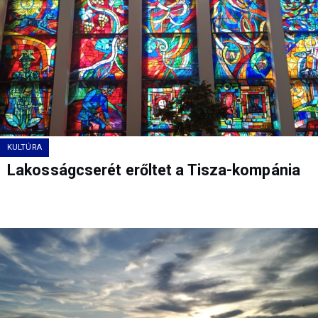
KULTÚRA
Lakosságcserét erőltet a Tisza-kompánia