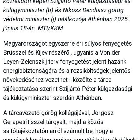
közreadott képen Szijjártó Péter külgazdasági és
külügyminiszter (b) és Nikosz Dendiasz görög
védelmi miniszter (j) találkozója Athénban 2025.
június 18-án. MTI/KKM
Magyarországot egyszerre éri súlyos fenyegetés
Brüsszel és Kijev részéről, ugyanis a Von der
Leyen-Zelenszkij terv fenyegetést jelent hazánk
energiabiztonságára és a rezsiköltségek jelentős
növekedéséhez vezethet - közölte a tárca
tájékoztatása szerint Szijjártó Péter külgazdasági
és külügyminiszter szerdán Athénban.
A tárcavezető görög kollégájával, Jorgosz
Gerapetritisszel tárgyalt, majd a közös
sajtótájékoztatón arról számolt be, hogy a