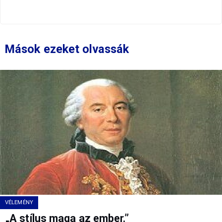
Mások ezeket olvassák
VÉLEMÉNY
„A stílus maga az ember.”