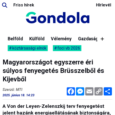
Friss hírek
Hírlevél
Belföld
Külföld
Vélemény
Gazdaság
köztársasági elnök
foci vb 2026
Magyarországot egyszerre éri
súlyos fenyegetés Brüsszelből és
Kijevből
Facebook
Messenger
Email
Copy
M
Szerző: MTI
Link
2025. június 18. 14:23
A Von der Leyen-Zelenszkij terv fenyegetést
jelent hazánk energiaellátásának biztonságára,