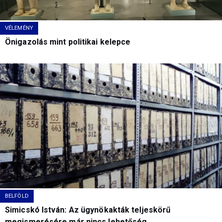
VÉLEMÉNY
Önigazolás mint politikai kelepce
BELFÖLD
Simicskó István: Az ügynökakták teljeskörű
megismerésére már nincs lehetőség