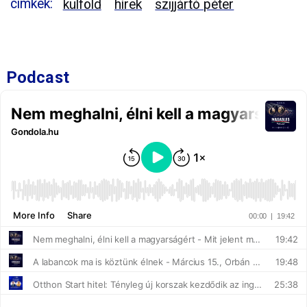
címkék:
külföld
hírek
szijjártó péter
Podcast