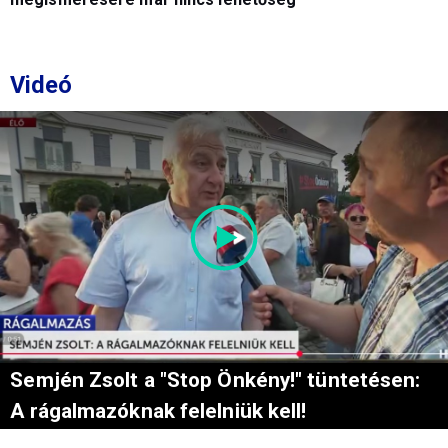
Videó
Semjén Zsolt a "Stop Önkény!" tüntetésen:
A rágalmazóknak felelniük kell!