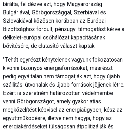
bírálta, felidézve azt, hogy Magyarország
Bulgáriával, Görögországgal, Szerbiával és
Szlovákiával közösen korábban az Európai
Bizottsághoz fordult, pénzügyi támogatást kérve a
délkelet-európai csőhálózat kapacitásának
bővítésére, de elutasító választ kaptak.
"Tehát egyrészt kénytelenek vagyunk fokozatosan
kivonni bizonyos energiaforrásokat, másrészt
pedig egyáltalán nem támogatják azt, hogy újabb
szállítási útvonalak és újabb források jöjjenek létre.
Ezért is szeretném határozottan védelmembe
venni Görögországot, amely gyakorlatias
megközelítést képvisel az energiaügyben, kész az
együttműködésre, illetve nem hagyja, hogy az
energiakérdéseket túlságosan átpolitizálják és