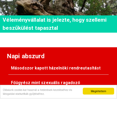
Véleményvállalat is jelezte, hogy szellemi
beszűkülést tapasztal
Napi abszurd
Másodszor kapott házelnöki rendreutasítást
Főügyész mint szexuális ragadozó
Oldalunk cookie-kat használ a hirdetések kezeléséhez és
Megértettem
látogatási statisztikák gyűjtéséhez.
Pimasz önkényúr