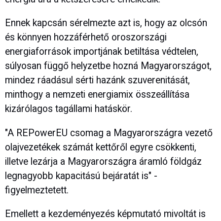
Ennek kapcsán sérelmezte azt is, hogy az olcsón
és könnyen hozzáférhető oroszországi
energiaforrások importjának betiltása védtelen,
súlyosan függő helyzetbe hozná Magyarországot,
mindez ráadásul sérti hazánk szuverenitását,
minthogy a nemzeti energiamix összeállítása
kizárólagos tagállami hatáskör.
"A REPowerEU csomag a Magyarországra vezető
olajvezetékek számát kettőről egyre csökkenti,
illetve lezárja a Magyarországra áramló földgáz
legnagyobb kapacitású bejáratát is" -
figyelmeztetett.
Emellett a kezdeményezés képmutató mivoltát is