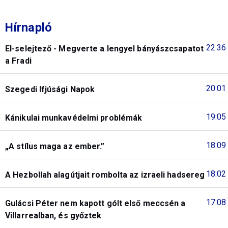
Hírnapló
22:36
El-selejtező - Megverte a lengyel bányászcsapatot
a Fradi
20:01
Szegedi Ifjúsági Napok
19:05
Kánikulai munkavédelmi problémák
18:09
„A stílus maga az ember.”
18:02
A Hezbollah alagútjait rombolta az izraeli hadsereg
17:08
Gulácsi Péter nem kapott gólt első meccsén a
Villarrealban, és győztek