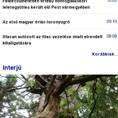
10:03
Felbecsülhetetlen értékű honfoglaláskori
leletegyüttes került elő Pest vármegyében
09:10
Az első magyar óriás-toronyugró
08:08
Ittasan autózott az ittas vezetése miatt elrendelt
kihallgatására
Korábbiak...
Interjú