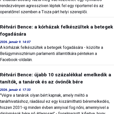
rendezvényen agresszíven léptek fel egy riporterrel és az
operatőrrel szemben a Tisza párt helyi szereplői.
Rétvári Bence: a kórházak felkészültek a betegek
fogadására
2026. január 9. 14:07
A kórházak felkészültek a betegek fogadására - közölte a
Belügyminisztérium parlamenti államtitkára pénteken a
Facebook-oldalán.
Rétvári Bence: újabb 10 százalékkal emelkedik a
tanítók, a tanárok és az óvónők bére
2026. január 4. 17:33
"Végre a tanárok olyan bért kapnak, amely méltó a
tanárhivatáshoz, ráadásul ez egy kiszámítható béremelkedés,
hiszen 2031-ig minden évben annyival fog nőni, amennyivel a
diplomások bére nő átlagosan" - fogalmazott, kifejtve, hogy