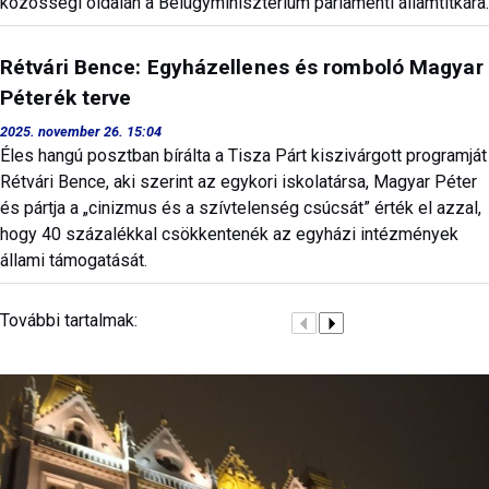
közösségi oldalán a Belügyminisztérium parlamenti államtitkára.
Rétvári Bence: Egyházellenes és romboló Magyar
Péterék terve
2025. november 26. 15:04
Éles hangú posztban bírálta a Tisza Párt kiszivárgott programját
Rétvári Bence, aki szerint az egykori iskolatársa, Magyar Péter
és pártja a „cinizmus és a szívtelenség csúcsát” érték el azzal,
hogy 40 százalékkal csökkentenék az egyházi intézmények
állami támogatását.
További tartalmak: