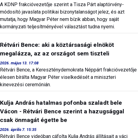
A KDNP frakcióvezetője szerint a Tisza Párt alaptörvény-
módosító javaslata politikai bizonytalanságot jelez, és azt
mutatja, hogy Magyar Péter nem bízik abban, hogy saját
kormányzati teljesítményével választást tudna nyerni.
Rétvári Bence: aki a köztársasági elnököt
megalázza, az az országot sem tiszteli
2026. május 13. 17:08
Rétvári Bence, a Kereszténydemokrata Néppárt frakcióvezetője
élesen bírálta Magyar Péter viselkedését a miniszteri
kinevezési ceremónián.
Kulja András hatalmas pofonba szaladt bele
Vácon - Rétvári Bence szerint a hazugsággal
csak önmagát égette be
2026. április 7. 15:35
Rétvári Bence videóban cáfolta Kulja András állításait a váci