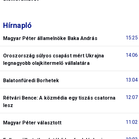
Hírnapló
15:25
Magyar Péter államelnöke Baka András
14:06
Oroszország súlyos csapást mért Ukrajna
legnagyobb olajkitermelő vállalatára
13:04
Balatonfüredi Borhetek
12:07
Rétvári Bence: A közmédia egy tiszás csatorna
lesz
11:02
Magyar Péter választott