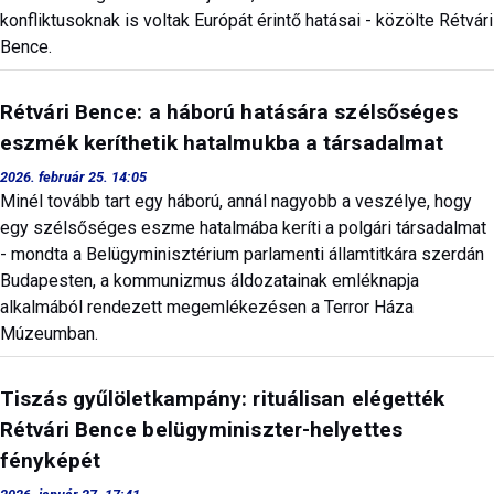
konfliktusoknak is voltak Európát érintő hatásai - közölte Rétvári
Bence.
Rétvári Bence: a háború hatására szélsőséges
eszmék keríthetik hatalmukba a társadalmat
2026. február 25. 14:05
Minél tovább tart egy háború, annál nagyobb a veszélye, hogy
egy szélsőséges eszme hatalmába keríti a polgári társadalmat
- mondta a Belügyminisztérium parlamenti államtitkára szerdán
Budapesten, a kommunizmus áldozatainak emléknapja
alkalmából rendezett megemlékezésen a Terror Háza
Múzeumban.
Tiszás gyűlöletkampány: rituálisan elégették
Rétvári Bence belügyminiszter-helyettes
fényképét