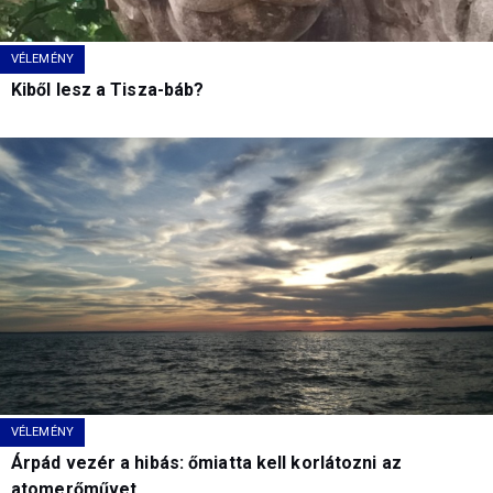
VÉLEMÉNY
Kiből lesz a Tisza-báb?
VÉLEMÉNY
Árpád vezér a hibás: őmiatta kell korlátozni az
atomerőművet