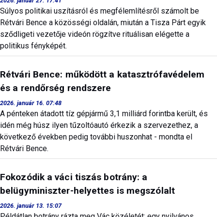
2026. január 27. 17:41
Súlyos politikai uszításról és megfélemlítésről számolt be
Rétvári Bence a közösségi oldalán, miután a Tisza Párt egyik
sződligeti vezetője videón rögzítve rituálisan elégette a
politikus fényképét.
Rétvári Bence: működött a katasztrófavédelem
és a rendőrség rendszere
2026. január 16. 07:48
A pénteken átadott tíz gépjármű 3,1 milliárd forintba került, és
idén még húsz ilyen tűzoltóautó érkezik a szervezethez, a
következő években pedig további huszonhat - mondta el
Rétvári Bence.
Fokozódik a váci tiszás botrány: a
belügyminiszter-helyettes is megszólalt
2026. január 13. 15:07
Példátlan botrány rázta meg Vác közéletét: egy nyilvános