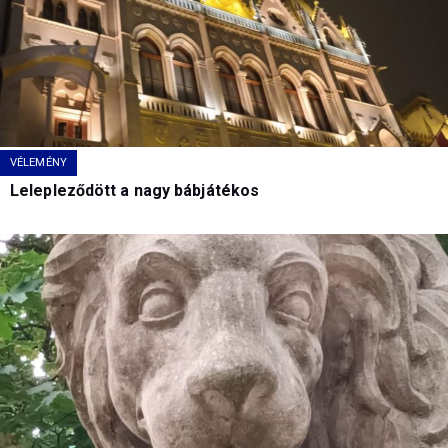
VÉLEMÉNY
Lelepleződött a nagy bábjátékos