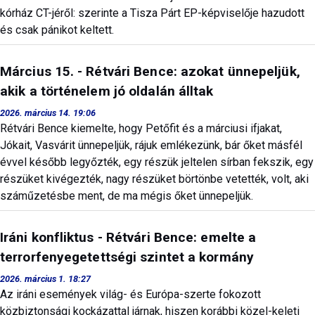
kórház CT-jéről: szerinte a Tisza Párt EP-képviselője hazudott
és csak pánikot keltett.
Március 15. - Rétvári Bence: azokat ünnepeljük,
akik a történelem jó oldalán álltak
2026. március 14. 19:06
Rétvári Bence kiemelte, hogy Petőfit és a márciusi ifjakat,
Jókait, Vasvárit ünnepeljük, rájuk emlékezünk, bár őket másfél
évvel később legyőzték, egy részük jeltelen sírban fekszik, egy
részüket kivégezték, nagy részüket börtönbe vetették, volt, aki
száműzetésbe ment, de ma mégis őket ünnepeljük.
Iráni konfliktus - Rétvári Bence: emelte a
terrorfenyegetettségi szintet a kormány
2026. március 1. 18:27
Az iráni események világ- és Európa-szerte fokozott
közbiztonsági kockázattal járnak, hiszen korábbi közel-keleti