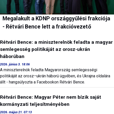
Megalakult a KDNP országgyűlési frakciója
- Rétvári Bence lett a frakcióvezető
Rétvári Bence: a miniszterelnök feladta a magyar
semlegesség politikáját az orosz-ukrán
háborúban
2026. június 3. 18:06
A miniszterelnök feladta Magyarország semlegességi
politikáját az orosz–ukrán háború ügyében, és Ukrajna oldalára
állt - hangsúlyozta a Facebookon Rétvári Bence.
Rétvári Bence: Magyar Péter nem bízik saját
kormányzati teljesítményében
2026. május 21. 07:13