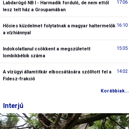
17:06
Labdarúgó NB I - Harmadik forduló, de nem ettől
lesz telt ház a Groupamában
16:10
Hősies küzdelmet folytatnak a magyar haltermelők
a vízhiánnyal
15:05
Indokolatlanul csökkent a megszületett
lombikbébik száma
14:02
A vízügyi államtitkár elbocsátására szólított fel a
Fidesz-frakció
Korábbiak...
Interjú