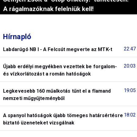
A rágalmazóknak felelniük kell!
Hírnapló
22:47
Labdarúgó NB I - A Felcsút megverte az MTK-t
20:03
Újabb erdélyi megyékben vezettek be forgalom-
és vízkorlátozást a román hatóságok
19:05
Legkevesebb 160 műalkotás tűnt el a flamand
nemzeti műgyűjteményből
18:02
A spanyol hatóságok újabb tömeges határsértésre
biztató üzeneteket vizsgálnak