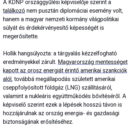
A KDNP országgyűlési képviselője szerint a
találkozó
nem pusztán diplomáciai esemény volt,
hanem a magyar nemzeti kormány világpolitikai
súlyát és érdekérvényesítő képességét is
megerősítette.
Hollik hangsúlyozta: a tárgyalás kézzelfogható
eredményekkel zárult.
Magyarország mentességet
kapott az orosz energiát érintő amerikai szankciók
alól
, továbbá megállapodás született amerikai
cseppfolyósított földgáz (LNG) szállításáról,
valamint a nukleáris együttműködés bővítéséről. A
képviselő szerint ezek a lépések hosszú távon is
hozzájárulnak az ország energia- és gazdasági
biztonságának erősítéséhez.