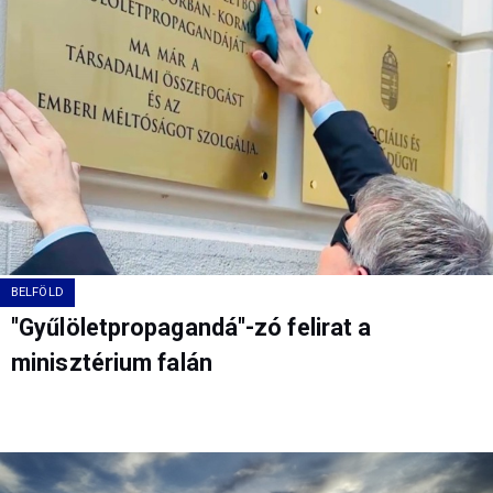
BELFÖLD
"Gyűlöletpropagandá"-zó felirat a
minisztérium falán