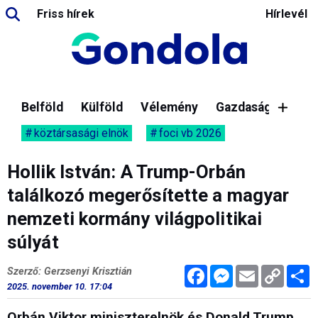
Friss hírek
Hírlevél
Belföld
Külföld
Vélemény
Gazdaság
köztársasági elnök
foci vb 2026
Hollik István: A Trump-Orbán
találkozó megerősítette a magyar
nemzeti kormány világpolitikai
súlyát
Facebook
Messenger
Email
Copy
M
Szerző: Gerzsenyi Krisztián
Link
2025. november 10. 17:04
Orbán Viktor miniszterelnök és Donald Trump,