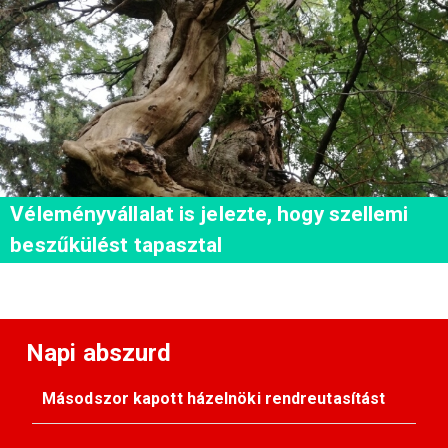
Véleményvállalat is jelezte, hogy szellemi
beszűkülést tapasztal
Napi abszurd
Másodszor kapott házelnöki rendreutasítást