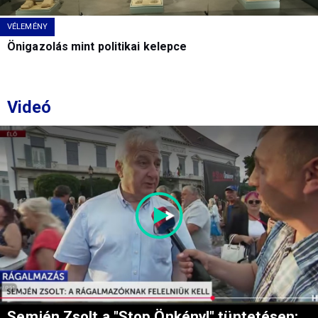
VÉLEMÉNY
Önigazolás mint politikai kelepce
Videó
Semjén Zsolt a "Stop Önkény!" tüntetésen: