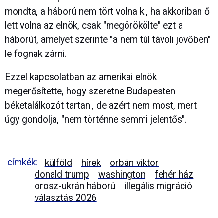
mondta, a háború nem tört volna ki, ha akkoriban ő
lett volna az elnök, csak "megörökölte" ezt a
háborút, amelyet szerinte "a nem túl távoli jövőben"
le fognak zárni.
Ezzel kapcsolatban az amerikai elnök
megerősítette, hogy szeretne Budapesten
béketalálkozót tartani, de azért nem most, mert
úgy gondolja, "nem történne semmi jelentős".
címkék:
külföld
hírek
orbán viktor
donald trump
washington
fehér ház
orosz-ukrán háború
illegális migráció
választás 2026