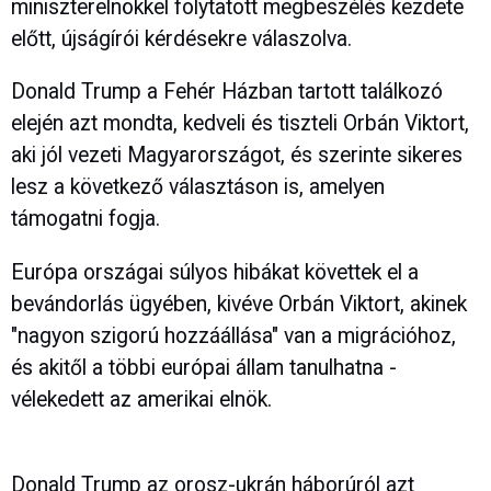
miniszterelnökkel folytatott megbeszélés kezdete
előtt, újságírói kérdésekre válaszolva.
Donald Trump a Fehér Házban tartott találkozó
elején azt mondta, kedveli és tiszteli Orbán Viktort,
aki jól vezeti Magyarországot, és szerinte sikeres
lesz a következő választáson is, amelyen
támogatni fogja.
Európa országai súlyos hibákat követtek el a
bevándorlás ügyében, kivéve Orbán Viktort, akinek
"nagyon szigorú hozzáállása" van a migrációhoz,
és akitől a többi európai állam tanulhatna -
vélekedett az amerikai elnök.
Donald Trump az orosz-ukrán háborúról azt