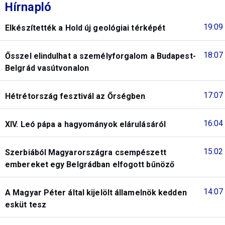
Hírnapló
19:09
Elkészítették a Hold új geológiai térképét
18:07
Ősszel elindulhat a személyforgalom a Budapest-
Belgrád vasútvonalon
17:07
Hétrétország fesztivál az Őrségben
16:04
XIV. Leó pápa a hagyományok elárulásáról
15:02
Szerbiából Magyarországra csempészett
embereket egy Belgrádban elfogott bűnöző
14:07
A Magyar Péter által kijelölt államelnök kedden
esküt tesz