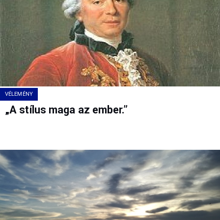
VÉLEMÉNY
„A stílus maga az ember.”