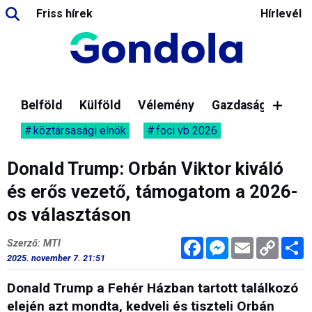
Friss hírek
Hírlevél
Belföld
Külföld
Vélemény
Gazdaság
köztársasági elnök
foci vb 2026
Donald Trump: Orbán Viktor kiváló
és erős vezető, támogatom a 2026-
os választáson
Facebook
Messenger
Email
Copy
M
Szerző: MTI
Link
2025. november 7. 21:51
Donald Trump a Fehér Házban tartott találkozó
elején azt mondta, kedveli és tiszteli Orbán