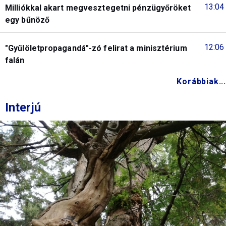
13:04
Milliókkal akart megvesztegetni pénzügyőröket
egy bűnöző
12:06
"Gyűlöletpropagandá"-zó felirat a minisztérium
falán
Korábbiak...
Interjú