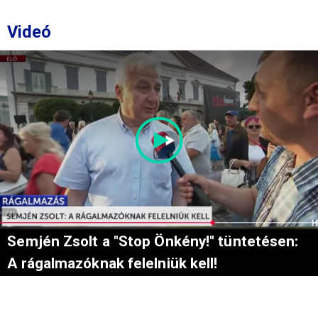
Videó
Semjén Zsolt a "Stop Önkény!" tüntetésen:
A rágalmazóknak felelniük kell!