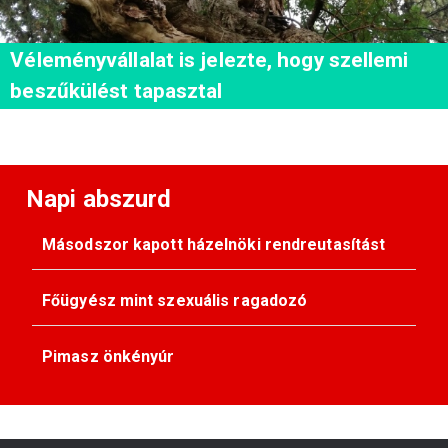
Véleményvállalat is jelezte, hogy szellemi
beszűkülést tapasztal
Napi abszurd
Másodszor kapott házelnöki rendreutasítást
Főügyész mint szexuális ragadozó
Pimasz önkényúr