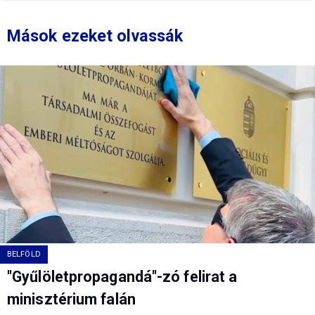
Mások ezeket olvassák
BELFÖLD
"Gyűlöletpropagandá"-zó felirat a
minisztérium falán