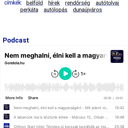
címkék:
belföld
hírek
rendőrség
autótolvaj
perkáta
autólopás
dunaújváros
Podcast