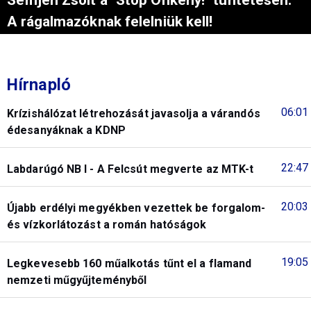
A rágalmazóknak felelniük kell!
Hírnapló
06:01
Krízishálózat létrehozását javasolja a várandós
édesanyáknak a KDNP
22:47
Labdarúgó NB I - A Felcsút megverte az MTK-t
20:03
Újabb erdélyi megyékben vezettek be forgalom-
és vízkorlátozást a román hatóságok
19:05
Legkevesebb 160 műalkotás tűnt el a flamand
nemzeti műgyűjteményből