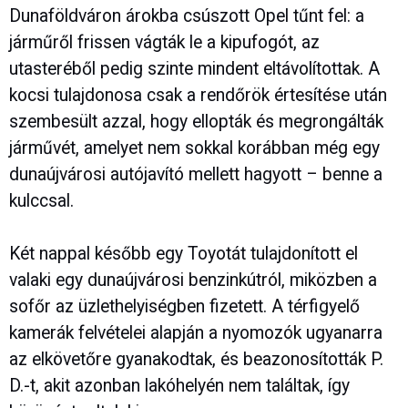
Dunaföldváron árokba csúszott Opel tűnt fel: a
járműről frissen vágták le a kipufogót, az
utasteréből pedig szinte mindent eltávolítottak. A
kocsi tulajdonosa csak a rendőrök értesítése után
szembesült azzal, hogy ellopták és megrongálták
járművét, amelyet nem sokkal korábban még egy
dunaújvárosi autójavító mellett hagyott – benne a
kulccsal.
Két nappal később egy Toyotát tulajdonított el
valaki egy dunaújvárosi benzinkútról, miközben a
sofőr az üzlethelyiségben fizetett. A térfigyelő
kamerák felvételei alapján a nyomozók ugyanarra
az elkövetőre gyanakodtak, és beazonosították P.
D.-t, akit azonban lakóhelyén nem találtak, így