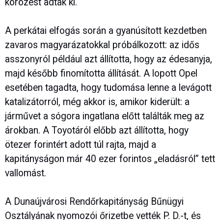
körözést adtak ki.
A perkátai elfogás során a gyanúsított kezdetben
zavaros magyarázatokkal próbálkozott: az idős
asszonyról például azt állította, hogy az édesanyja,
majd később finomította állítását. A lopott Opel
esetében tagadta, hogy tudomása lenne a levágott
katalizátorról, még akkor is, amikor kiderült: a
járművet a sógora ingatlana előtt találták meg az
árokban. A Toyotáról előbb azt állította, hogy
ötezer forintért adott túl rajta, majd a
kapitányságon már 40 ezer forintos „eladásról” tett
vallomást.
A Dunaújvárosi Rendőrkapitányság Bűnügyi
Osztályának nyomozói őrizetbe vették P. D.-t, és