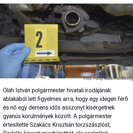
Fotó: Fülöp Máté/Rendőrség
Oláh István polgármester hivatali irodájának
ablakából lett figyelmes arra, hogy egy idegen férfi
és nő egy demens idős asszonyt kísérgetnek
gyanús körülmények között. A polgármester
értesítette Szakács Krisztián törzszászlóst,