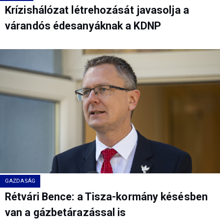
Krízishálózat létrehozását javasolja a
várandós édesanyáknak a KDNP
GAZDASÁG
Rétvári Bence: a Tisza-kormány késésben
van a gázbetárazással is