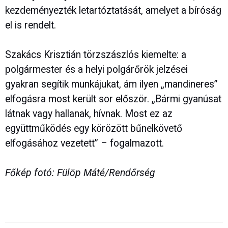
kezdeményezték letartóztatását, amelyet a bíróság
el is rendelt.
Szakács Krisztián törzszászlós kiemelte: a
polgármester és a helyi polgárőrök jelzései
gyakran segítik munkájukat, ám ilyen „mandineres”
elfogásra most került sor először. „Bármi gyanúsat
látnak vagy hallanak, hívnak. Most ez az
együttműködés egy körözött bűnelkövető
elfogásához vezetett” – fogalmazott.
Főkép fotó: Fülöp Máté/Rendőrség