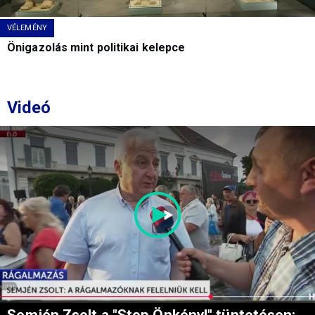
VÉLEMÉNY
Önigazolás mint politikai kelepce
Videó
Semjén Zsolt a "Stop Önkény!" tüntetésen: