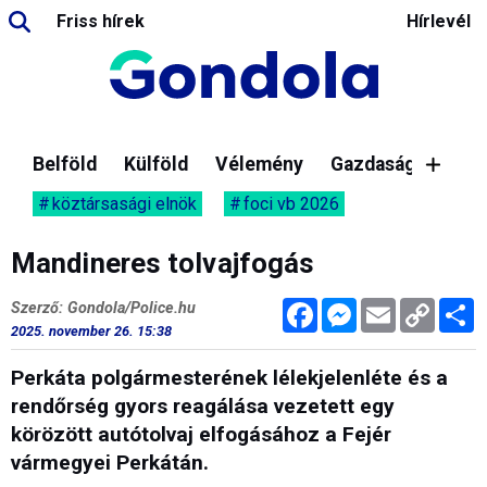
Friss hírek
Hírlevél
Belföld
Külföld
Vélemény
Gazdaság
köztársasági elnök
foci vb 2026
Mandineres tolvajfogás
Facebook
Messenger
Email
Copy
M
Szerző: Gondola/Police.hu
Link
2025. november 26. 15:38
Perkáta polgármesterének lélekjelenléte és a
rendőrség gyors reagálása vezetett egy
körözött autótolvaj elfogásához a Fejér
vármegyei Perkátán.