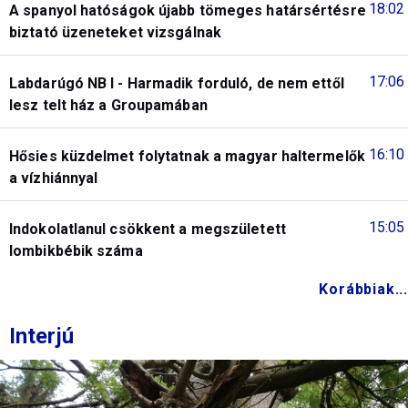
18:02
A spanyol hatóságok újabb tömeges határsértésre
biztató üzeneteket vizsgálnak
17:06
Labdarúgó NB I - Harmadik forduló, de nem ettől
lesz telt ház a Groupamában
16:10
Hősies küzdelmet folytatnak a magyar haltermelők
a vízhiánnyal
15:05
Indokolatlanul csökkent a megszületett
lombikbébik száma
Korábbiak...
Interjú