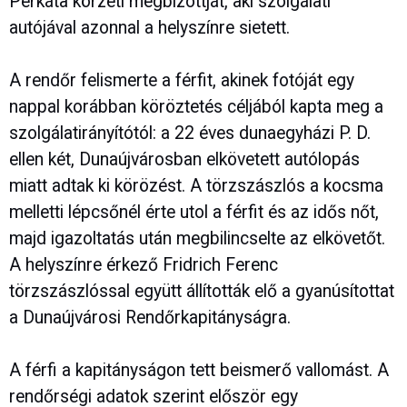
Perkáta körzeti megbízottját, aki szolgálati
autójával azonnal a helyszínre sietett.
A rendőr felismerte a férfit, akinek fotóját egy
nappal korábban köröztetés céljából kapta meg a
szolgálatirányítótól: a 22 éves dunaegyházi P. D.
ellen két, Dunaújvárosban elkövetett autólopás
miatt adtak ki körözést. A törzszászlós a kocsma
melletti lépcsőnél érte utol a férfit és az idős nőt,
majd igazoltatás után megbilincselte az elkövetőt.
A helyszínre érkező Fridrich Ferenc
törzszászlóssal együtt állították elő a gyanúsítottat
a Dunaújvárosi Rendőrkapitányságra.
A férfi a kapitányságon tett beismerő vallomást. A
rendőrségi adatok szerint először egy