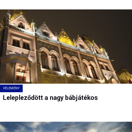
VÉLEMÉNY
Lelepleződött a nagy bábjátékos