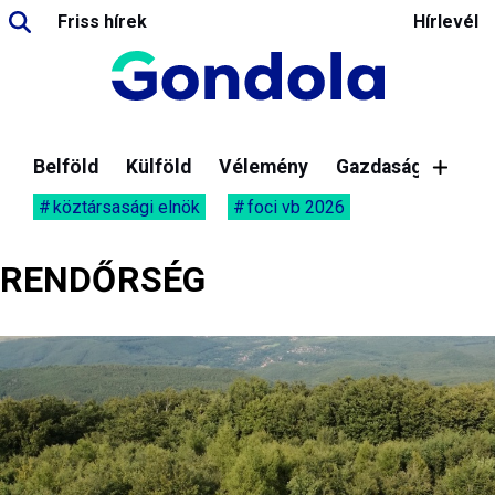
Friss hírek
Hírlevél
Belföld
Külföld
Vélemény
Gazdaság
köztársasági elnök
foci vb 2026
RENDŐRSÉG