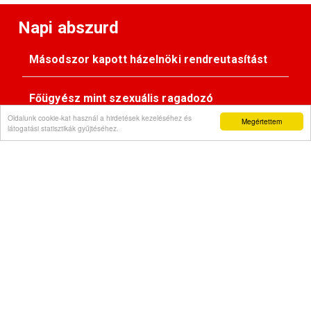
Napi abszurd
Másodszor kapott házelnöki rendreutasítást
Főügyész mint szexuális ragadozó
Oldalunk cookie-kat használ a hirdetések kezeléséhez és
Megértettem
látogatási statisztikák gyűjtéséhez.
Pimasz önkényúr
Kövessen minket:
Impresszum
© Gondola 2026 - Minden jog fenntartva