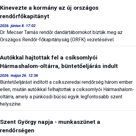
Kinevezte a kormány az új országos
rendőrfőkapitányt
2026. június 8. 17:02
Dr. Mecser Tamás rendőr dandártábornokot bízták meg az
Országos Rendőr-főkapitányság (ORFK) vezetésével.
Autókkal hajtottak fel a csíksomlyói
Hármashalom-oltárra, büntetőeljárás indult
2026. május 26. 12:36
Büntetőeljárást indított a csíkszeredai rendőrség három ember
ellen, miután autóikkal felhajtottak a csíksomlyói Hármashalom-
oltárra, amely a pünkösdi búcsú egyik legfontosabb szent
helyszíne.
Szent György napja - munkaszünet a
rendőrségen