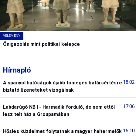
VÉLEMÉNY
Önigazolás mint politikai kelepce
Hírnapló
18:02
A spanyol hatóságok újabb tömeges határsértésre
biztató üzeneteket vizsgálnak
17:06
Labdarúgó NB I - Harmadik forduló, de nem ettől
lesz telt ház a Groupamában
16:10
Hősies küzdelmet folytatnak a magyar haltermelők