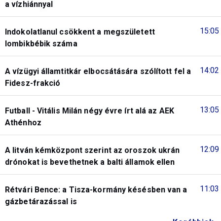
a vízhiánnyal
15:05
Indokolatlanul csökkent a megszületett
lombikbébik száma
14:02
A vízügyi államtitkár elbocsátására szólított fel a
Fidesz-frakció
13:05
Futball - Vitális Milán négy évre írt alá az AEK
Athénhoz
12:09
A litván kémközpont szerint az oroszok ukrán
drónokat is bevethetnek a balti államok ellen
11:03
Rétvári Bence: a Tisza-kormány késésben van a
gázbetárazással is