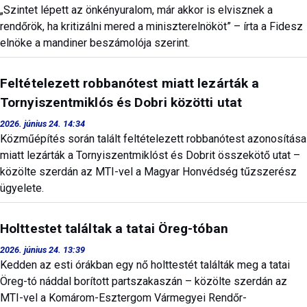
„Szintet lépett az önkényuralom, már akkor is elvisznek a
rendőrök, ha kritizálni mered a miniszterelnököt” – írta a Fidesz
elnöke a mandiner beszámolója szerint.
Feltételezett robbanótest miatt lezárták a
Tornyiszentmiklós és Dobri közötti utat
2026. június 24. 14:34
Közműépítés során talált feltételezett robbanótest azonosítása
miatt lezárták a Tornyiszentmiklóst és Dobrit összekötő utat –
közölte szerdán az MTI-vel a Magyar Honvédség tűzszerész
ügyelete.
Holttestet találtak a tatai Öreg-tóban
2026. június 24. 13:39
Kedden az esti órákban egy nő holttestét találták meg a tatai
Öreg-tó náddal borított partszakaszán – közölte szerdán az
MTI-vel a Komárom-Esztergom Vármegyei Rendőr-