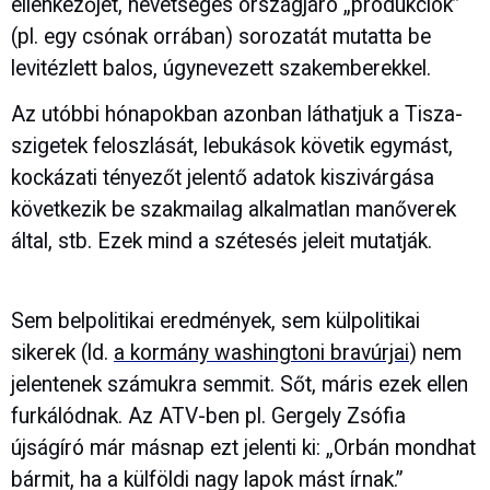
ellenkezőjét, nevetséges országjáró „produkciók”
(pl. egy csónak orrában) sorozatát mutatta be
levitézlett balos, úgynevezett szakemberekkel.
Az utóbbi hónapokban azonban láthatjuk a Tisza-
szigetek feloszlását, lebukások követik egymást,
kockázati tényezőt jelentő adatok kiszivárgása
következik be szakmailag alkalmatlan manőverek
által, stb. Ezek mind a szétesés jeleit mutatják.
Sem belpolitikai eredmények, sem külpolitikai
sikerek (ld.
a kormány washingtoni bravúrjai
) nem
jelentenek számukra semmit. Sőt, máris ezek ellen
furkálódnak. Az ATV-ben pl. Gergely Zsófia
újságíró már másnap ezt jelenti ki: „Orbán mondhat
bármit, ha a külföldi nagy lapok mást írnak.”