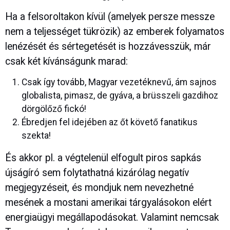
Ha a felsoroltakon kívül (amelyek persze messze
nem a teljességet tükrözik) az emberek folyamatos
lenézését és sértegetését is hozzávesszük, már
csak két kívánságunk marad:
Csak így tovább, Magyar vezetéknevű, ám sajnos
globalista, pimasz, de gyáva, a brüsszeli gazdihoz
dörgölőző fickó!
Ébredjen fel idejében az őt követő fanatikus
szekta!
És akkor pl. a végtelenül elfogult piros sapkás
újságíró sem folytathatná kizárólag negatív
megjegyzéseit, és mondjuk nem nevezhetné
mesének a mostani amerikai tárgyalásokon elért
energiaügyi megállapodásokat. Valamint nemcsak