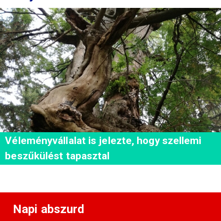
Véleményvállalat is jelezte, hogy szellemi
beszűkülést tapasztal
Napi abszurd