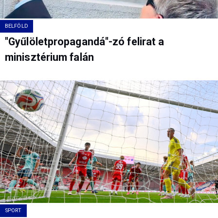
BELFÖLD
"Gyűlöletpropagandá"-zó felirat a
minisztérium falán
SPORT