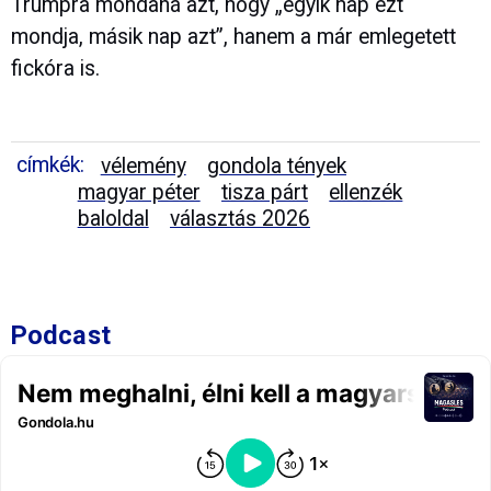
Trumpra mondaná azt, hogy „egyik nap ezt
mondja, másik nap azt”, hanem a már emlegetett
fickóra is.
címkék:
vélemény
gondola tények
magyar péter
tisza párt
ellenzék
baloldal
választás 2026
Podcast