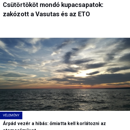
Csütörtököt mondó kupacsapatok:
zakózott a Vasutas és az ETO
VÉLEMÉNY
Árpád vezér a hibás: őmiatta kell korlátozni az