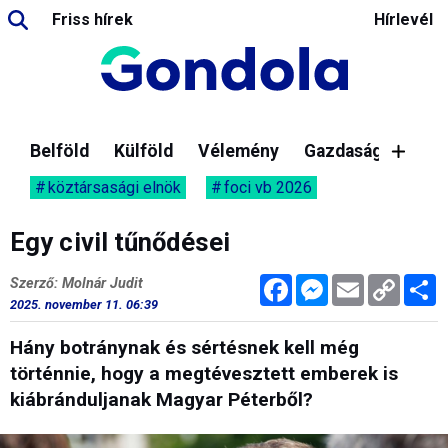
Friss hírek
Hírlevél
Belföld
Külföld
Vélemény
Gazdaság
köztársasági elnök
foci vb 2026
Egy civil tűnődései
Facebook
Messenger
Email
Copy
M
Szerző: Molnár Judit
Link
2025. november 11. 06:39
Hány botránynak és sértésnek kell még
történnie, hogy a megtévesztett emberek is
kiábránduljanak Magyar Péterből?