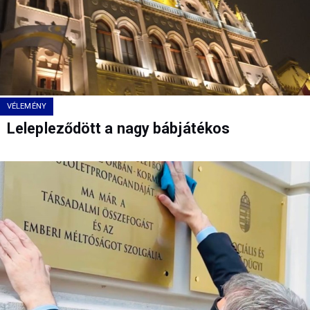
VÉLEMÉNY
Lelepleződött a nagy bábjátékos