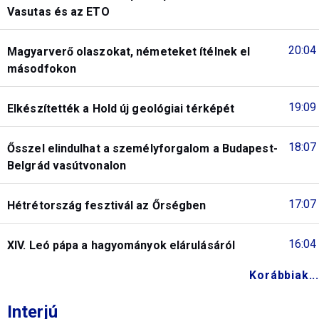
Vasutas és az ETO
20:04
Magyarverő olaszokat, németeket ítélnek el
másodfokon
19:09
Elkészítették a Hold új geológiai térképét
18:07
Ősszel elindulhat a személyforgalom a Budapest-
Belgrád vasútvonalon
17:07
Hétrétország fesztivál az Őrségben
16:04
XIV. Leó pápa a hagyományok elárulásáról
Korábbiak...
Interjú