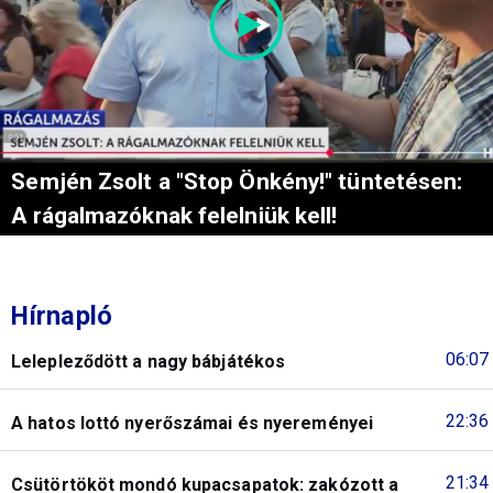
Semjén Zsolt a "Stop Önkény!" tüntetésen:
A rágalmazóknak felelniük kell!
Hírnapló
06:07
Lelepleződött a nagy bábjátékos
22:36
A hatos lottó nyerőszámai és nyereményei
21:34
Csütörtököt mondó kupacsapatok: zakózott a