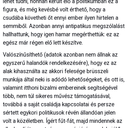
lehet tudni, honnan került elő a politikumban ez a
figura, és még kevésbé volt érthető, hogy a
csudába követheti őt ennyi ember ilyen hirtelen a
semmiből. Azonban annyi antipatikus megszólalást
hallhattunk, hogy igen hamar megérthettük: ez az
egész már régen elő lett készítve.
Valószínűsíthető (adatok azonban nem állnak az
egyszerű halandók rendelkezésére), hogy ez az
alak kihasználta az akkori felesége brüsszeli
munkája által neki is adódó lehetőségeket, és ott is,
valamint itthoni bizalmi embereinek segítségével
több, nem túl sikeres művész támogatásával,
továbbá a saját családja kapcsolatai és persze
sértett egykori politikusok révén állandóan jelen
volt a közéletben. Ígért fűt-fát, majd mindennek az