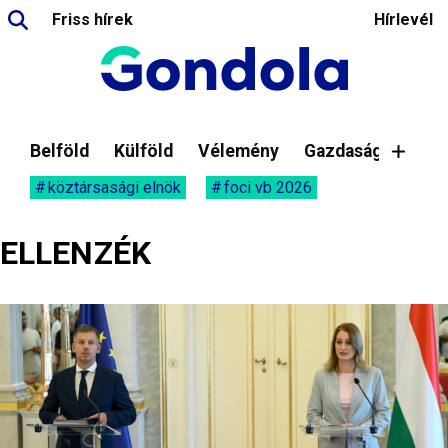
Friss hírek
Hírlevél
Belföld
Külföld
Vélemény
Gazdaság
köztársasági elnök
foci vb 2026
ELLENZÉK