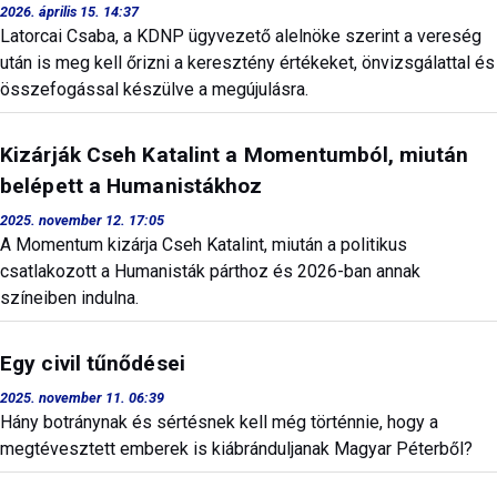
2026. április 15. 14:37
Latorcai Csaba, a KDNP ügyvezető alelnöke szerint a vereség
után is meg kell őrizni a keresztény értékeket, önvizsgálattal és
összefogással készülve a megújulásra.
Kizárják Cseh Katalint a Momentumból, miután
belépett a Humanistákhoz
2025. november 12. 17:05
A Momentum kizárja Cseh Katalint, miután a politikus
csatlakozott a Humanisták párthoz és 2026-ban annak
színeiben indulna.
Egy civil tűnődései
2025. november 11. 06:39
Hány botránynak és sértésnek kell még történnie, hogy a
megtévesztett emberek is kiábránduljanak Magyar Péterből?