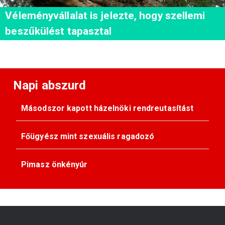
Véleményvállalat is jelezte, hogy szellemi
beszűkülést tapasztal
Napi abszurd
Másodszor kapott házelnöki rendreutasítást
Főügyész mint szexuális ragadozó
Pimasz önkényúr