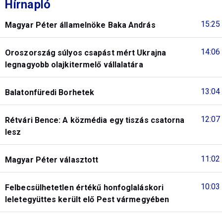
Hírnapló
15:25
Magyar Péter államelnöke Baka András
14:06
Oroszország súlyos csapást mért Ukrajna
legnagyobb olajkitermelő vállalatára
13:04
Balatonfüredi Borhetek
12:07
Rétvári Bence: A közmédia egy tiszás csatorna
lesz
11:02
Magyar Péter választott
10:03
Felbecsülhetetlen értékű honfoglaláskori
leletegyüttes került elő Pest vármegyében