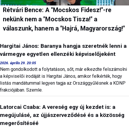
Rétvári Bence: A "Mocskos Fidesz!"-re
nekünk nem a "Mocskos Tisza!" a
válaszunk, hanem a "Hajrá, Magyarország!"
Hargitai János: Baranya hangja szeretnék lenni a
vármegye egyetlen ellenzéki képviselőjeként
2026. április 29. 20:05
Nem gondolkodott a folytatáson, sőt, már elkezdte felszámolni
a képviselői irodáját is Hargitai János, amikor felkérték, hogy
listás mandátummal legyen tagja az Országgyűlésnek a KDNP
frakciójában. Szemle.
Latorcai Csaba: A vereség egy új kezdet is: a
megújulásé, az újjászerveződésé és a közösség
megerősítéséé