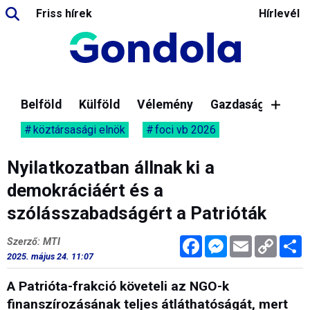
Friss hírek
Hírlevél
Belföld
Külföld
Vélemény
Gazdaság
köztársasági elnök
foci vb 2026
Nyilatkozatban állnak ki a
demokráciáért és a
szólásszabadságért a Patrióták
Facebook
Messenger
Email
Copy
M
Szerző: MTI
Link
2025. május 24. 11:07
A Patrióta-frakció követeli az NGO-k
finanszírozásának teljes átláthatóságát, mert