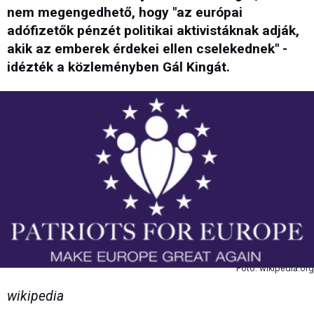
nem megengedhető, hogy "az európai
adófizetők pénzét politikai aktivistáknak adják,
akik az emberek érdekei ellen cselekednek" -
idézték a közleményben Gál Kingát.
Fotó: wikipedia.org
wikipedia