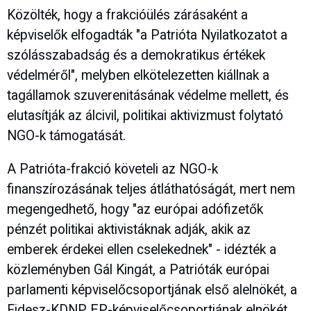
Közölték, hogy a frakcióülés zárásaként a
képviselők elfogadták "a Patrióta Nyilatkozatot a
szólásszabadság és a demokratikus értékek
védelméről", melyben elkötelezetten kiállnak a
tagállamok szuverenitásának védelme mellett, és
elutasítják az álcivil, politikai aktivizmust folytató
NGO-k támogatását.
A Patrióta-frakció követeli az NGO-k
finanszírozásának teljes átláthatóságát, mert nem
megengedhető, hogy "az európai adófizetők
pénzét politikai aktivistáknak adják, akik az
emberek érdekei ellen cselekednek" - idézték a
közleményben Gál Kingát, a Patrióták európai
parlamenti képviselőcsoportjának első alelnökét, a
Fidesz-KDNP EP-képviselőcsoportjának elnökét.