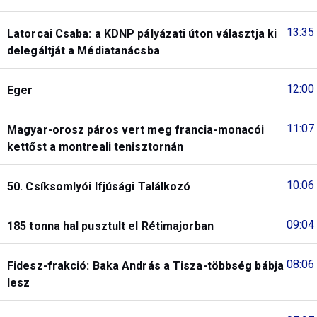
13:35
Latorcai Csaba: a KDNP pályázati úton választja ki
delegáltját a Médiatanácsba
12:00
Eger
11:07
Magyar-orosz páros vert meg francia-monacói
kettőst a montreali tenisztornán
10:06
50. Csíksomlyói Ifjúsági Találkozó
09:04
185 tonna hal pusztult el Rétimajorban
08:06
Fidesz-frakció: Baka András a Tisza-többség bábja
lesz