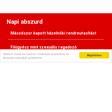
Napi abszurd
Másodszor kapott házelnöki rendreutasítást
Főügyész mint szexuális ragadozó
Oldalunk cookie-kat használ a hirdetések kezeléséhez és
Megértettem
látogatási statisztikák gyűjtéséhez.
Pimasz önkényúr
Kövessen minket:
Impresszum