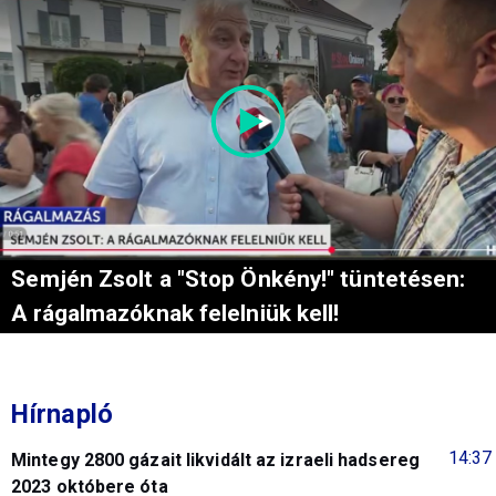
Semjén Zsolt a "Stop Önkény!" tüntetésen:
A rágalmazóknak felelniük kell!
Hírnapló
14:37
Mintegy 2800 gázait likvidált az izraeli hadsereg
2023 októbere óta