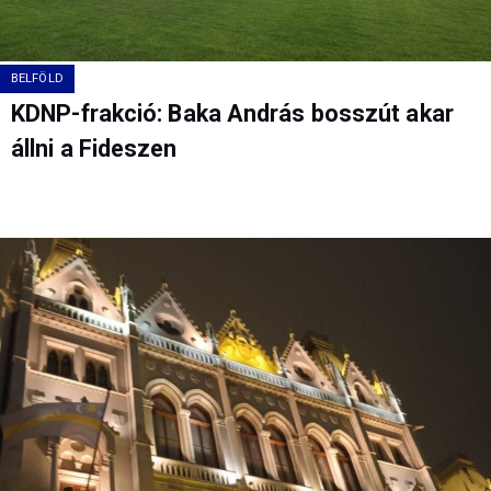
BELFÖLD
KDNP-frakció: Baka András bosszút akar
állni a Fideszen