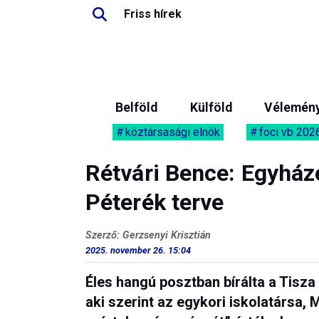
Friss hírek
Belföld
Külföld
Vélemén
köztársasági elnök
foci vb 202
Rétvári Bence: Egyház
Péterék terve
Szerző: Gerzsenyi Krisztián
2025. november 26. 15:04
Éles hangú posztban bírálta a Tisza
aki szerint az egykori iskolatársa, 