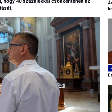
al, hogy 40 százalékkal csökkentenék az
Ár
tását.
k
E