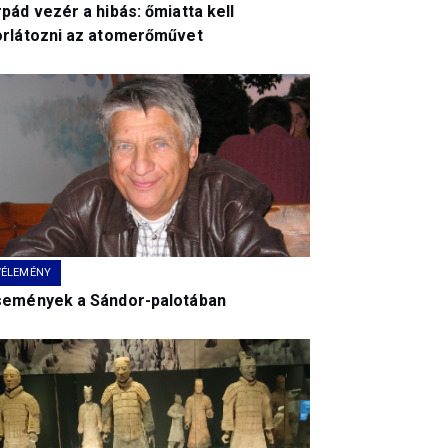
pád vezér a hibás: őmiatta kell
orlátozni az atomerőművet
VÉLEMÉNY
semények a Sándor-palotában