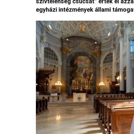
szívtelenség csúcsát” érték el azz
egyházi intézmények állami támoga