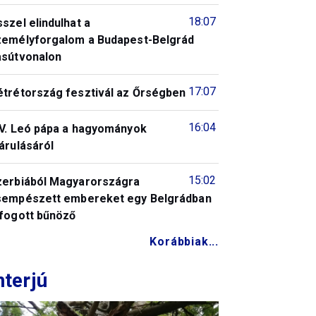
18:07
szel elindulhat a
zemélyforgalom a Budapest-Belgrád
asútvonalon
17:07
étrétország fesztivál az Őrségben
16:04
IV. Leó pápa a hagyományok
árulásáról
15:02
zerbiából Magyarországra
sempészett embereket egy Belgrádban
lfogott bűnöző
Korábbiak...
nterjú