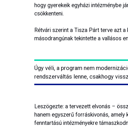
hogy gyerekeik egyházi intézménybe já
csökkenteni.
Rétvári szerint a Tisza Párt terve azt 
másodrangúnak tekintette a vallásos e
Úgy véli, a program nem modernizáció
rendszerváltás lenne, csakhogy vissz
Leszögezte: a tervezett elvonás – össz
hanem egyszerű forráskivonás, amely k
fenntartású intézményekre támaszkodna