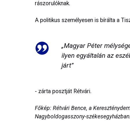
rászorulóknak.
A politikus személyesen is bírálta a Tis
„Magyar Péter mélysége
ilyen egyáltalán az eszéb
járt”
- zárta posztját Rétvári.
Főkép: Rétvári Bence, a Kereszténydemo
Nagyboldogasszony-székesegyházban. 