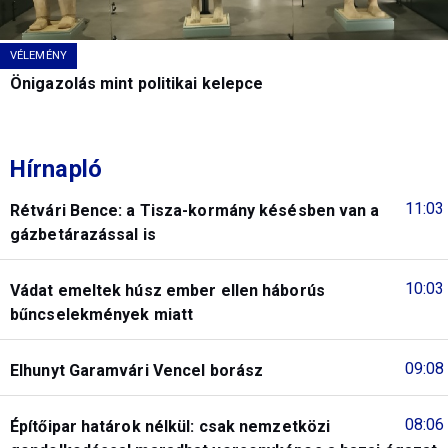
VÉLEMÉNY
Önigazolás mint politikai kelepce
Hírnapló
11:03
Rétvári Bence: a Tisza-kormány késésben van a
gázbetárazással is
10:03
Vádat emeltek húsz ember ellen háborús
bűncselekmények miatt
09:08
Elhunyt Garamvári Vencel borász
08:06
Építőipar határok nélkül: csak nemzetközi