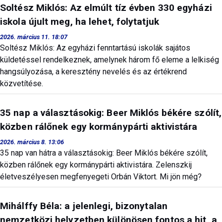
Soltész Miklós: Az elmúlt tíz évben 330 egyházi
iskola újult meg, ha lehet, folytatjuk
2026. március 11. 18:07
Soltész Miklós: Az egyházi fenntartású iskolák sajátos
küldetéssel rendelkeznek, amelynek három fő eleme a lelkiség
hangsúlyozása, a keresztény nevelés és az értékrend
közvetítése.
35 nap a választásokig: Beer Miklós békére szólít,
közben rálőnek egy kormánypárti aktivistára
2026. március 8. 13:06
35 nap van hátra a választásokig: Beer Miklós békére szólít,
közben rálőnek egy kormánypárti aktivistára. Zelenszkij
életveszélyesen megfenyegeti Orbán Viktort. Mi jön még?
Mihálffy Béla: a jelenlegi, bizonytalan
nemzetközi helyzetben különösen fontos a hit, a