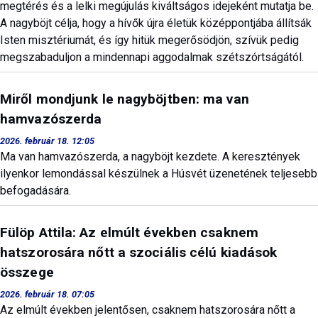
megtérés és a lelki megújulás kiváltságos idejeként mutatja be.
A nagyböjt célja, hogy a hívők újra életük középpontjába állítsák
Isten misztériumát, és így hitük megerősödjön, szívük pedig
megszabaduljon a mindennapi aggodalmak szétszórtságától.
Miről mondjunk le nagyböjtben: ma van
hamvazószerda
2026. február 18. 12:05
Ma van hamvazószerda, a nagyböjt kezdete. A keresztények
ilyenkor lemondással készülnek a Húsvét üzenetének teljesebb
befogadására.
Fülöp Attila: Az elmúlt években csaknem
hatszorosára nőtt a szociális célú kiadások
összege
2026. február 18. 07:05
Az elmúlt években jelentősen, csaknem hatszorosára nőtt a