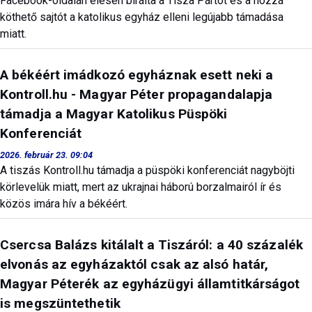
Facebook-oldalán élesen bírálta a Tisza Pártot és a hozzá
köthető sajtót a katolikus egyház elleni legújabb támadása
miatt.
A békéért imádkozó egyháznak esett neki a
Kontroll.hu - Magyar Péter propagandalapja
támadja a Magyar Katolikus Püspöki
Konferenciát
2026. február 23. 09:04
A tiszás Kontroll.hu támadja a püspöki konferenciát nagyböjti
körlevelük miatt, mert az ukrajnai háború borzalmairól ír és
közös imára hív a békéért.
Csercsa Balázs kitálalt a Tiszáról: a 40 százalék
elvonás az egyházaktól csak az alsó határ,
Magyar Péterék az egyházügyi államtitkárságot
is megszüntethetik