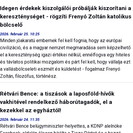
Idegen érdekek kiszolgálói próbálják kiszorítani a
kereszténységet - rögzíti Frenyó Zoltán katolikus
bölcselő
2026. február 25. 10:25
Minden jóakaratú embernek fel kell fognia, hogy az európai
civilizáció, és a magyar nemzet megmaradása sem képzelhető
el a kereszténység igazi értékei nélkül, ennélfogva egy hiteles
és távlatos politikai mozgalom és párt fel kell, hogy vállalja ezt
a vallásbölcseleti eszmét és küldetést - fogalmaz Frenyó
Zoltán, filozófus, történész.
Rétvári Bence: a tiszások a laposföld-hívők
vakhitével rendelkező háborútagadók, el a
kezekkel az egyháztól!
2026. február 24. 11:35
Rétvári Bence belügyminiszter-helyettes, a KDNP alelnöke