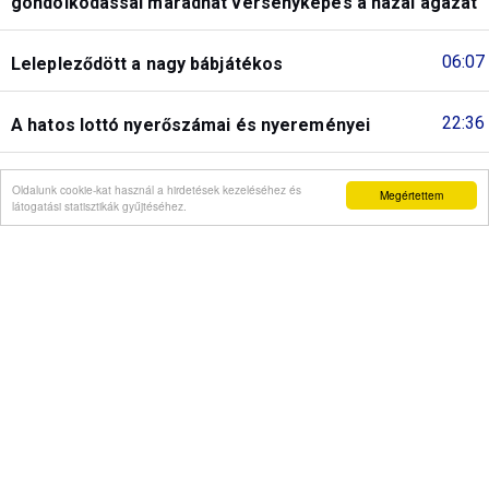
gondolkodással maradhat versenyképes a hazai ágazat
06:07
Lelepleződött a nagy bábjátékos
22:36
A hatos lottó nyerőszámai és nyereményei
21:34
Csütörtököt mondó kupacsapatok: zakózott a
Oldalunk cookie-kat használ a hirdetések kezeléséhez és
Megértettem
látogatási statisztikák gyűjtéséhez.
Vasutas és az ETO
20:04
Magyarverő olaszokat, németeket ítélnek el
másodfokon
Korábbiak...
Interjú