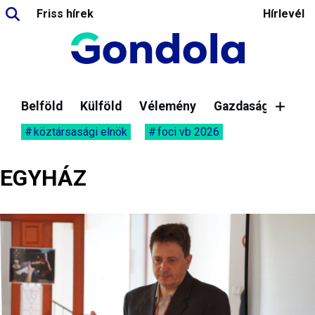
Friss hírek
Hírlevél
Belföld
Külföld
Vélemény
Gazdaság
köztársasági elnök
foci vb 2026
EGYHÁZ