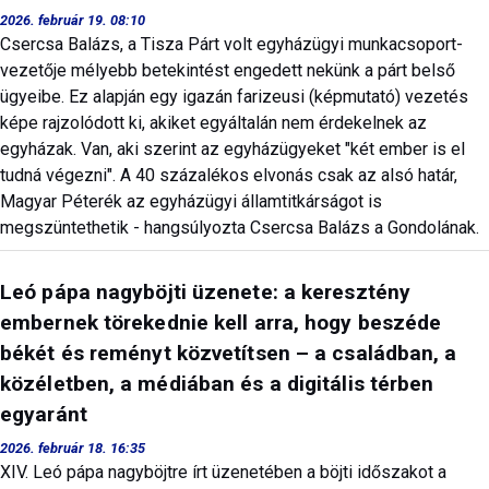
2026. február 19. 08:10
Csercsa Balázs, a Tisza Párt volt egyházügyi munkacsoport-
vezetője mélyebb betekintést engedett nekünk a párt belső
ügyeibe. Ez alapján egy igazán farizeusi (képmutató) vezetés
képe rajzolódott ki, akiket egyáltalán nem érdekelnek az
egyházak. Van, aki szerint az egyházügyeket "két ember is el
tudná végezni". A 40 százalékos elvonás csak az alsó határ,
Magyar Péterék az egyházügyi államtitkárságot is
megszüntethetik - hangsúlyozta Csercsa Balázs a Gondolának.
Leó pápa nagyböjti üzenete: a keresztény
embernek törekednie kell arra, hogy beszéde
békét és reményt közvetítsen – a családban, a
közéletben, a médiában és a digitális térben
egyaránt
2026. február 18. 16:35
XIV. Leó pápa nagyböjtre írt üzenetében a böjti időszakot a