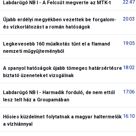
22:47
Labdarúgó NB I - A Felcsút megverte az MTK-t
20:03
Újabb erdélyi megyékben vezettek be forgalom-
és vízkorlátozást a román hatóságok
19:05
Legkevesebb 160 műalkotás tűnt el a flamand
nemzeti műgyűjteményből
18:02
A spanyol hatóságok újabb tömeges határsértésre
biztató üzeneteket vizsgálnak
17:06
Labdarúgó NB I - Harmadik forduló, de nem ettől
lesz telt ház a Groupamában
16:10
Hősies küzdelmet folytatnak a magyar haltermelők
a vízhiánnyal