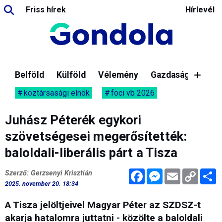
Friss hírek
Hírlevél
Belföld
Külföld
Vélemény
Gazdaság
köztársasági elnök
foci vb 2026
Juhász Péterék egykori
szövetségesei megerősítették:
baloldali-liberális párt a Tisza
Facebook
Messenger
Email
Copy
M
Szerző: Gerzsenyi Krisztián
Link
2025. november 20. 18:34
A Tisza jelöltjeivel Magyar Péter az SZDSZ-t
akarja hatalomra juttatni - közölte a baloldali