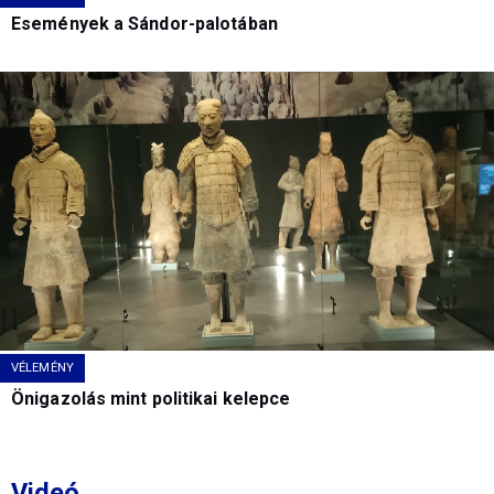
Események a Sándor-palotában
VÉLEMÉNY
Önigazolás mint politikai kelepce
Videó