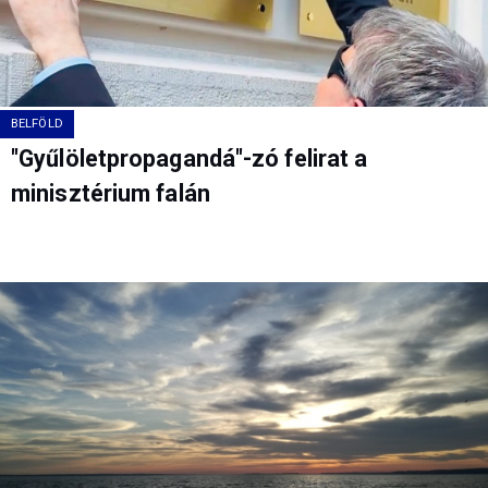
BELFÖLD
"Gyűlöletpropagandá"-zó felirat a
minisztérium falán