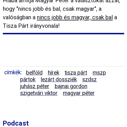
Hiába ámítja Magyar Péter a választókat azzal,
hogy "nincs jobb és bal, csak magyar", a
valóságban a
nincs jobb és magyar, csak bal
a
Tisza Párt irányvonala!
címkék:
belföld
hírek
tisza párt
mszp
pártok
lezárt dossziék
szdsz
juhász péter
bajnai gordon
szigetvári viktor
magyar péter
Podcast