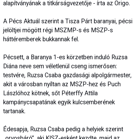
alapítványának a titkárságvezetője - írta az Origo.
A Pécs Aktuál szerint a Tisza Párt baranyai, pécsi
jelöltjei mögött régi MSZMP-s és MSZP-s
háttéremberek bukkannak fel.
Pécsett, a Baranya 1-es körzetben induló Ruzsa
Diána neve sem véletlenül cseng ismerősen:
testvére, Ruzsa Csaba gazdasági alpolgármester,
akit a városban nyíltan az MSZP-hez és Puch
Lászlóhoz kötnek, sőt Péterffy Attila
kampánycsapatának egyik kulcsemberének
tartanak.
Édesapja, Ruzsa Csaba pedig a helyiek szerint
„orvosbáró”, aki KISZ-esként kezdte, majd az