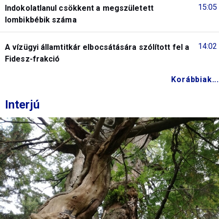
15:05
Indokolatlanul csökkent a megszületett
lombikbébik száma
14:02
A vízügyi államtitkár elbocsátására szólított fel a
Fidesz-frakció
Korábbiak...
Interjú