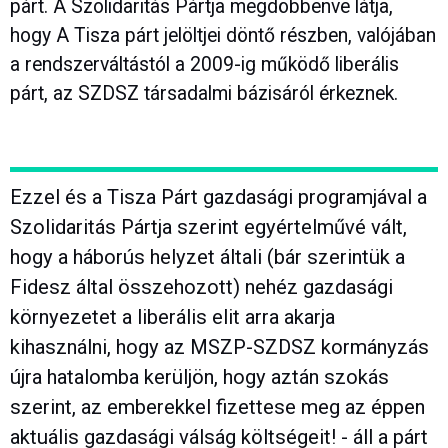
párt. A Szolidaritás Pártja megdöbbenve látja,
hogy A Tisza párt jelöltjei döntő részben, valójában
a rendszerváltástól a 2009-ig működő liberális
párt, az SZDSZ társadalmi bázisáról érkeznek.
Ezzel és a Tisza Párt gazdasági programjával a
Szolidaritás Pártja szerint egyértelművé vált,
hogy a háborús helyzet általi (bár szerintük a
Fidesz által összehozott) nehéz gazdasági
környezetet a liberális elit arra akarja
kihasználni, hogy az MSZP-SZDSZ kormányzás
újra hatalomba kerüljön, hogy aztán szokás
szerint, az emberekkel fizettese meg az éppen
aktuális gazdasági válság költségeit! - áll a párt