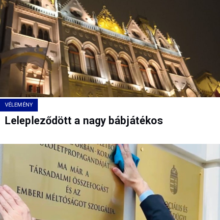
VÉLEMÉNY
Lelepleződött a nagy bábjátékos