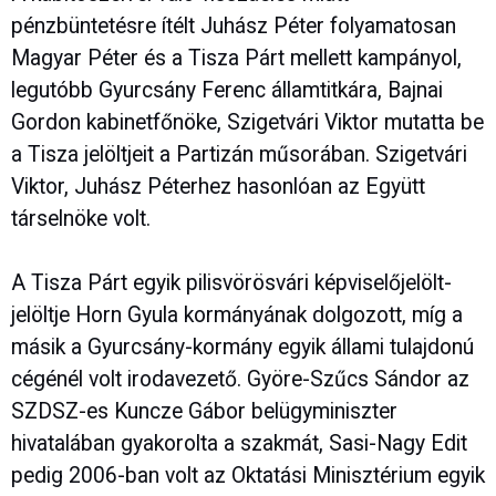
pénzbüntetésre ítélt Juhász Péter folyamatosan
Magyar Péter és a Tisza Párt mellett kampányol,
legutóbb Gyurcsány Ferenc államtitkára, Bajnai
Gordon kabinetfőnöke, Szigetvári Viktor mutatta be
a Tisza jelöltjeit a Partizán műsorában. Szigetvári
Viktor, Juhász Péterhez hasonlóan az Együtt
társelnöke volt.
A Tisza Párt egyik pilisvörösvári képviselőjelölt-
jelöltje Horn Gyula kormányának dolgozott, míg a
másik a Gyurcsány-kormány egyik állami tulajdonú
cégénél volt irodavezető. Györe-Szűcs Sándor az
SZDSZ-es Kuncze Gábor belügyminiszter
hivatalában gyakorolta a szakmát, Sasi-Nagy Edit
pedig 2006-ban volt az Oktatási Minisztérium egyik