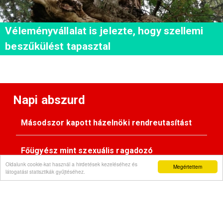
Véleményvállalat is jelezte, hogy szellemi
beszűkülést tapasztal
Napi abszurd
Másodszor kapott házelnöki rendreutasítást
Főügyész mint szexuális ragadozó
Oldalunk cookie-kat használ a hirdetések kezeléséhez és
Megértettem
látogatási statisztikák gyűjtéséhez.
Pimasz önkényúr