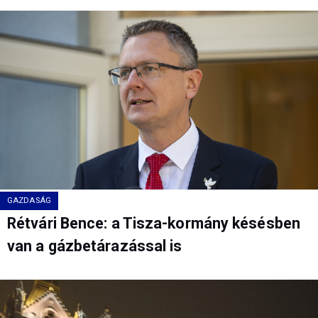
GAZDASÁG
Rétvári Bence: a Tisza-kormány késésben
van a gázbetárazással is