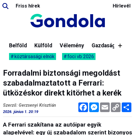
Friss hírek
Hírlevél
Belföld
Külföld
Vélemény
Gazdaság
köztársasági elnök
foci vb 2026
Forradalmi biztonsági megoldást
szabadalmaztatott a Ferrari:
ütközéskor direkt kitörhet a kerék
Facebook
Messenger
Email
Copy
M
Szerző: Gerzsenyi Krisztián
Link
2026. június 1. 20:19
A Ferrari szakítana az autóipar egyik
alapelvével: egy új szabadalom szerint bizonyos