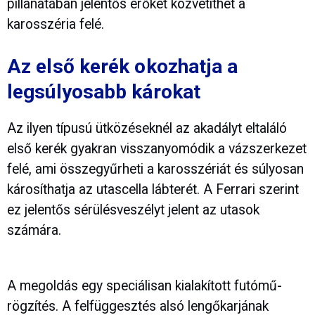
pillanatában jelentős erőket közvetíthet a
karosszéria felé.
Az első kerék okozhatja a
legsúlyosabb károkat
Az ilyen típusú ütközéseknél az akadályt eltaláló
első kerék gyakran visszanyomódik a vázszerkezet
felé, ami összegyűrheti a karosszériát és súlyosan
károsíthatja az utascella lábterét. A Ferrari szerint
ez jelentős sérülésveszélyt jelent az utasok
számára.
A megoldás egy speciálisan kialakított futómű-
rögzítés. A felfüggesztés alsó lengőkarjának