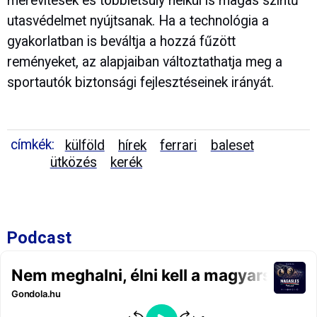
merevítések és többletsúly nélkül is magas szintű
utasvédelmet nyújtsanak. Ha a technológia a
gyakorlatban is beváltja a hozzá fűzött
reményeket, az alapjaiban változtathatja meg a
sportautók biztonsági fejlesztéseinek irányát.
címkék:
külföld
hírek
ferrari
baleset
ütközés
kerék
Podcast