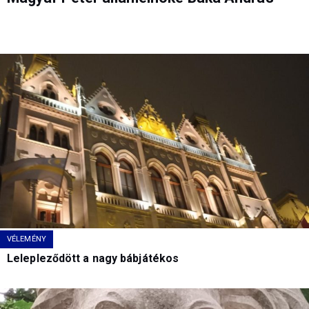
VÉLEMÉNY
Lelepleződött a nagy bábjátékos