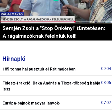
Semjén Zsolt a "Stop Önkény!" tüntetésen:
A rágalmazóknak felelniük kell!
Hírnapló
09:04
185 tonna hal pusztult el Rétimajorban
08:06
Fidesz-frakció: Baka András a Tisza-többség bábja
lesz
07:07
Európa-bajnok magyar lányok-