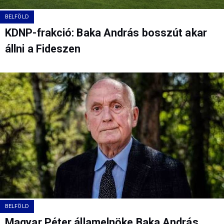
BELFÖLD
KDNP-frakció: Baka András bosszút akar
állni a Fideszen
BELFÖLD
Magyar Péter államelnöke Baka András