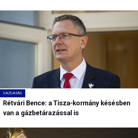
GAZDASÁG
Rétvári Bence: a Tisza-kormány késésben
van a gázbetárazással is