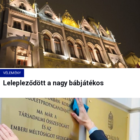
VÉLEMÉNY
Lelepleződött a nagy bábjátékos