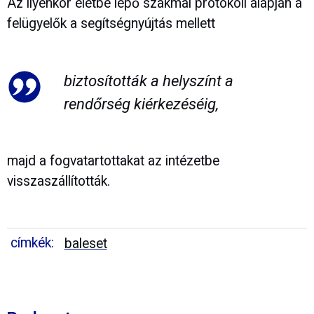
Az ilyenkor életbe lépő szakmai protokoll alapján a
felügyelők a segítségnyújtás mellett
biztosították a helyszínt a
rendőrség kiérkezéséig,
majd a fogvatartottakat az intézetbe
visszaszállították.
címkék:
baleset