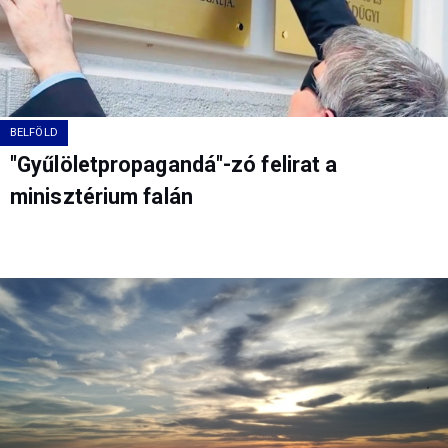
BELFÖLD
"Gyűlöletpropagandá"-zó felirat a
minisztérium falán