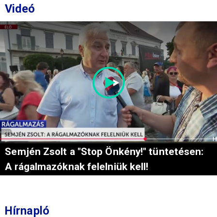
Videó
Semjén Zsolt a "Stop Önkény!" tüntetésen:
A rágalmazóknak felelniük kell!
Hírnapló