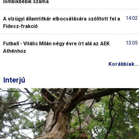
lombikbébik száma
14:02
A vízügyi államtitkár elbocsátására szólított fel a
Fidesz-frakció
13:05
Futball - Vitális Milán négy évre írt alá az AEK
Athénhoz
Korábbiak...
Interjú