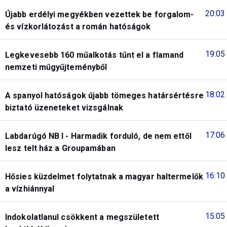
20:03
Újabb erdélyi megyékben vezettek be forgalom-
és vízkorlátozást a román hatóságok
19:05
Legkevesebb 160 műalkotás tűnt el a flamand
nemzeti műgyűjteményből
18:02
A spanyol hatóságok újabb tömeges határsértésre
biztató üzeneteket vizsgálnak
17:06
Labdarúgó NB I - Harmadik forduló, de nem ettől
lesz telt ház a Groupamában
16:10
Hősies küzdelmet folytatnak a magyar haltermelők
a vízhiánnyal
15:05
Indokolatlanul csökkent a megszületett