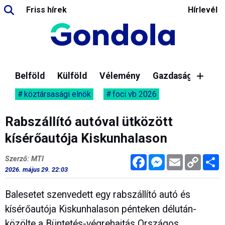
Friss hírek
Hírlevél
Belföld
Külföld
Vélemény
Gazdaság
köztársasági elnök
foci vb 2026
Rabszállító autóval ütközött
kísérőautója Kiskunhalason
Facebook
Messenger
Email
Copy
M
Szerző: MTI
Link
2026. május 29. 22:03
Balesetet szenvedett egy rabszállító autó és
kísérőautója Kiskunhalason pénteken délután-
közölte a Büntetés-végrehajtás Országos