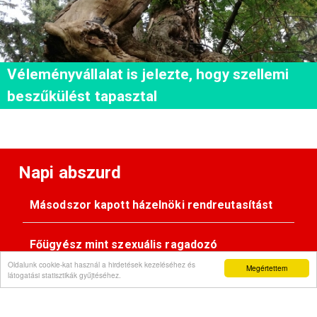
Véleményvállalat is jelezte, hogy szellemi
beszűkülést tapasztal
Napi abszurd
Másodszor kapott házelnöki rendreutasítást
Főügyész mint szexuális ragadozó
Oldalunk cookie-kat használ a hirdetések kezeléséhez és
Megértettem
látogatási statisztikák gyűjtéséhez.
Pimasz önkényúr