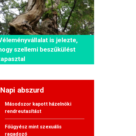
Véleményvállalat is jelezte,
hogy szellemi beszűkülést
tapasztal
Napi abszurd
Másodszor kapott házelnöki
rendreutasítást
Főügyész mint szexuális
ragadozó