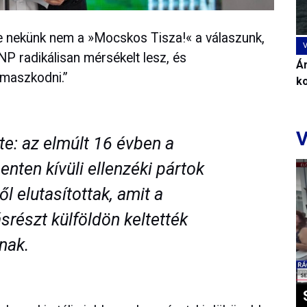
e nekünk nem a »Mocskos Tisza!« a válaszunk,
 radikálisan mérsékelt lesz, és
Ár
ámaszkodni.”
k
V
te: az elmúlt 16 évben a
nten kívüli ellenzéki pártok
l elutasítottak, amit a
srészt külföldön keltették
nak.