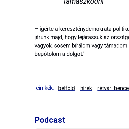
támaszkodni
– ígérte a kereszténydemokrata politiku
járunk majd, hogy lejárassuk az ország
vagyok, sosem bírálom vagy támadom 
bepótolom a dolgot.”
címkék:
belföld
hírek
rétvári bence
Podcast