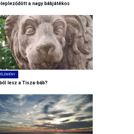
elepleződött a nagy bábjátékos
VÉLEMÉNY
ből lesz a Tisza-báb?