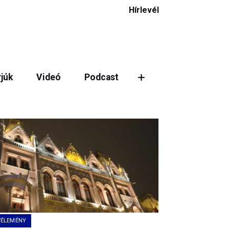
Hírlevél
rjúk
Videó
Podcast
ztás
VÉLEMÉNY