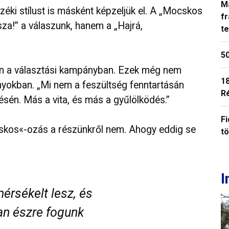
M
nzéki stílust is másként képzeljük el. A „Mocskos
fr
za!” a válaszunk, hanem a „Hajrá,
t
50
stén a választási kampányban. Ezek még nem
18
nyokban. „Mi nem a feszültség fenntartásán
R
sén. Más a vita, és más a gyűlölködés.”
Fi
cskos«-ozás a részünkről nem. Ahogy eddig se
t
I
érsékelt lesz, és
an észre fogunk