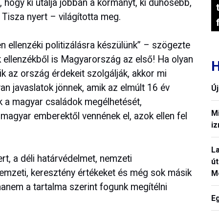
, hogy ki utálja jobban a kormányt, ki dühösebb,
Tisza nyert – világította meg.
n ellenzéki politizálásra készülünk” – szögezte
k ellenzékből is Magyarország az első! Ha olyan
H
ik az ország érdekeit szolgálják, akkor mi
an javaslatok jönnek, amik az elmúlt 16 év
Ú
ik a magyar családok megélhetését,
Mi
 magyar emberektől vennének el, azok ellen fel
iz
La
t, a déli határvédelmet, nemzeti
út
nemzeti, keresztény értékeket és még sok másik
M
hanem a tartalma szerint fogunk megítélni
E