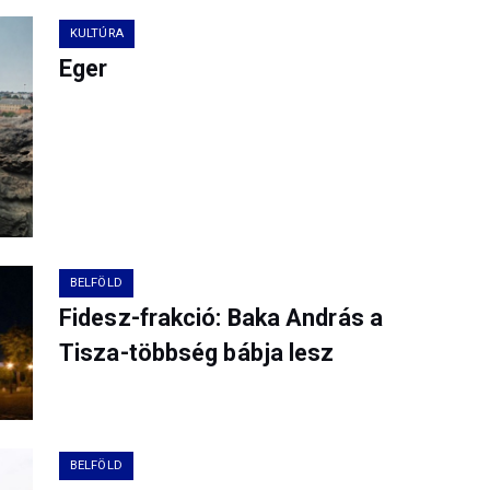
KULTÚRA
Eger
BELFÖLD
Fidesz-frakció: Baka András a
Tisza-többség bábja lesz
BELFÖLD