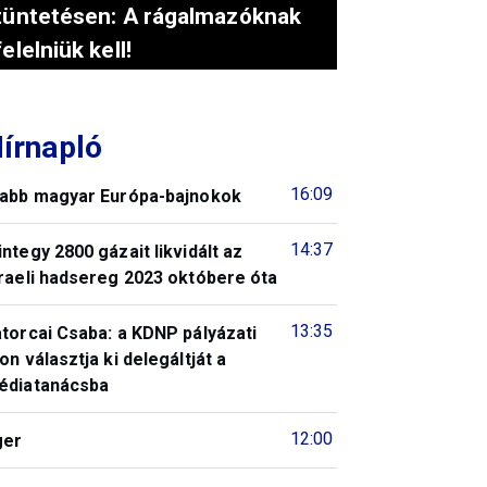
tüntetésen: A rágalmazóknak
felelniük kell!
írnapló
16:09
jabb magyar Európa-bajnokok
14:37
ntegy 2800 gázait likvidált az
raeli hadsereg 2023 októbere óta
13:35
torcai Csaba: a KDNP pályázati
on választja ki delegáltját a
édiatanácsba
12:00
ger