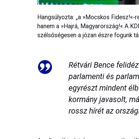
Hangsúlyozta: „a »Mocskos Fidesz!«-r
hanem a »Hajrá, Magyarország!« A KDNP
szélsőségesen a józan észre fogunk t
Rétvári Bence felidéz
parlamenti és parlame
egyrészt mindent élbő
kormány javasolt, má
rossz hírét az ország