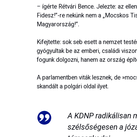
– ígérte Rétvári Bence. Jelezte: az elle
Fidesz!”-re nekünk nem a „Mocskos Tis
Magyarország!”.
Kifejtette: sok seb esett a nemzet te
gyógyultak be az emberi, családi viszo
fogunk dolgozni, hanem az ország építé
A parlamentben viták lesznek, de »mo
skandált a polgári oldal ilyet.
A KDNP radikálisan m
szélsőségesen a józ