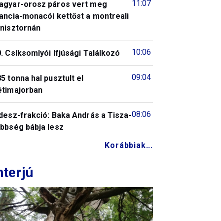
11:07
agyar-orosz páros vert meg
ancia-monacói kettőst a montreali
enisztornán
10:06
. Csíksomlyói Ifjúsági Találkozó
09:04
5 tonna hal pusztult el
étimajorban
08:06
desz-frakció: Baka András a Tisza-
öbbség bábja lesz
Korábbiak...
nterjú