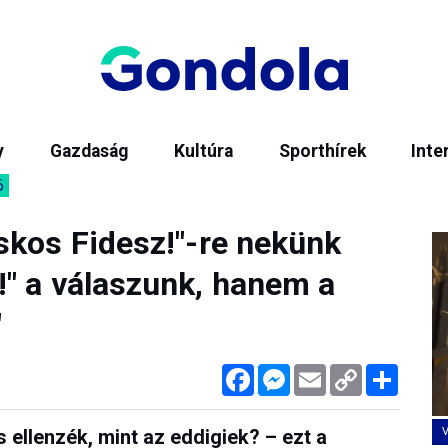
y
Gazdaság
Kultúra
Sporthírek
Inte
6
skos Fidesz!"-re nekünk
" a válaszunk, hanem a
"
Facebook
Messenger
Email
Copy
Megos
Link
ellenzék, mint az eddigiek? – ezt a