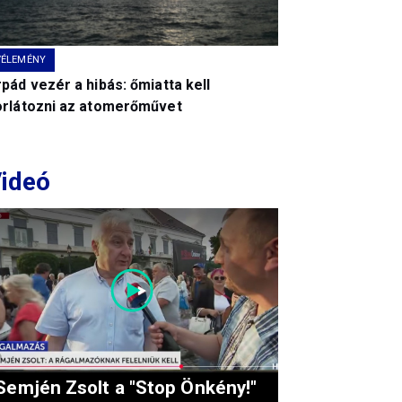
VÉLEMÉNY
pád vezér a hibás: őmiatta kell
orlátozni az atomerőművet
ideó
Semjén Zsolt a "Stop Önkény!"