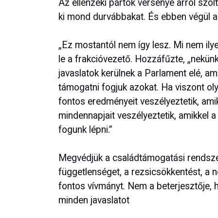
Az ellenzéki pártok versenye arról szólt
ki mond durvábbakat. És ebben végül a 
„Ez mostantól nem így lesz. Mi nem ilye
le a frakcióvezető. Hozzáfűzte, „nekün
javaslatok kerülnek a Parlament elé, am
támogatni fogjuk azokat. Ha viszont oly
fontos eredményeit veszélyeztetik, am
mindennapjait veszélyeztetik, amikkel a
fogunk lépni.”
Megvédjük a családtámogatási rendszer
függetlenséget, a rezsicsökkentést, a 
fontos vívmányt. Nem a beterjesztője, 
minden javaslatot