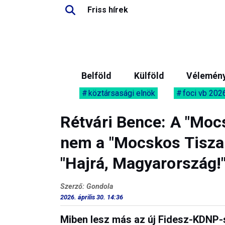
Friss hírek
Belföld
Külföld
Vélemén
köztársasági elnök
foci vb 202
Rétvári Bence: A "Moc
nem a "Mocskos Tisza!
"Hajrá, Magyarország!
Szerző: Gondola
2026. április 30. 14:36
Miben lesz más az új Fidesz-KDNP-s 