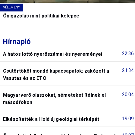
VÉLEMÉNY
Önigazolás mint politikai kelepce
Hírnapló
22:36
A hatos lottó nyerőszámai és nyereményei
21:34
Csütörtököt mondó kupacsapatok: zakózott a
Vasutas és az ETO
20:04
Magyarverő olaszokat, németeket ítélnek el
másodfokon
19:09
Elkészítették a Hold új geológiai térképét