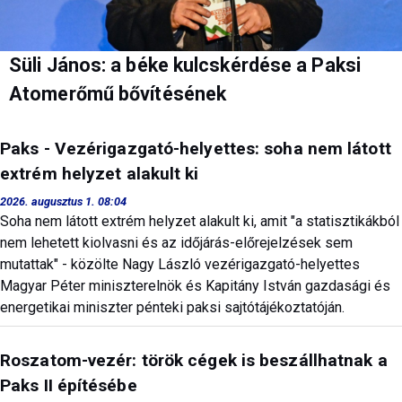
Süli János: a béke kulcskérdése a Paksi
Atomerőmű bővítésének
Paks - Vezérigazgató-helyettes: soha nem látott
extrém helyzet alakult ki
2026. augusztus 1. 08:04
Soha nem látott extrém helyzet alakult ki, amit "a statisztikákból
nem lehetett kiolvasni és az időjárás-előrejelzések sem
mutattak" - közölte Nagy László vezérigazgató-helyettes
Magyar Péter miniszterelnök és Kapitány István gazdasági és
energetikai miniszter pénteki paksi sajtótájékoztatóján.
Roszatom-vezér: török cégek is beszállhatnak a
Paks II építésébe