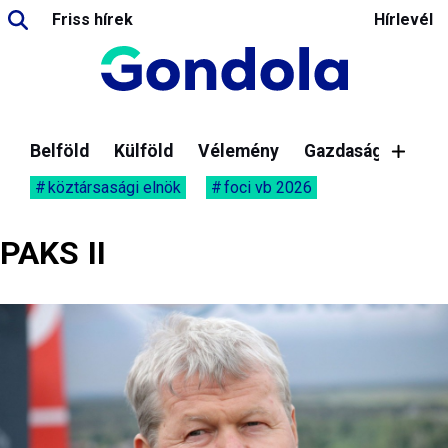
Friss hírek
Hírlevél
Belföld
Külföld
Vélemény
Gazdaság
köztársasági elnök
foci vb 2026
PAKS II