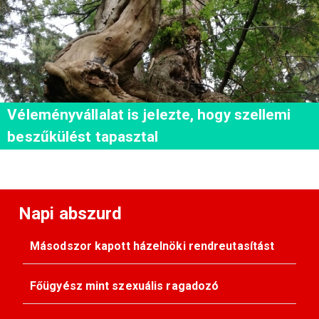
Véleményvállalat is jelezte, hogy szellemi
beszűkülést tapasztal
Napi abszurd
Másodszor kapott házelnöki rendreutasítást
Főügyész mint szexuális ragadozó