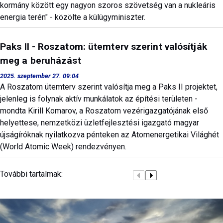
kormány között egy nagyon szoros szövetség van a nukleáris
energia terén" - közölte a külügyminiszter.
Paks II - Roszatom: ütemterv szerint valósítják
meg a beruházást
2025. szeptember 27. 09:04
A Roszatom ütemterv szerint valósítja meg a Paks II projektet,
jelenleg is folynak aktív munkálatok az építési területen -
mondta Kirill Komarov, a Roszatom vezérigazgatójának első
helyettese, nemzetközi üzletfejlesztési igazgató magyar
újságíróknak nyilatkozva pénteken az Atomenergetikai Világhét
(World Atomic Week) rendezvényen.
További tartalmak: