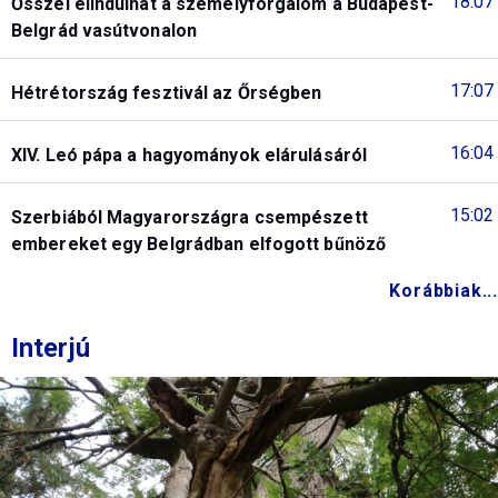
18:07
Ősszel elindulhat a személyforgalom a Budapest-
Belgrád vasútvonalon
17:07
Hétrétország fesztivál az Őrségben
16:04
XIV. Leó pápa a hagyományok elárulásáról
15:02
Szerbiából Magyarországra csempészett
embereket egy Belgrádban elfogott bűnöző
Korábbiak...
Interjú