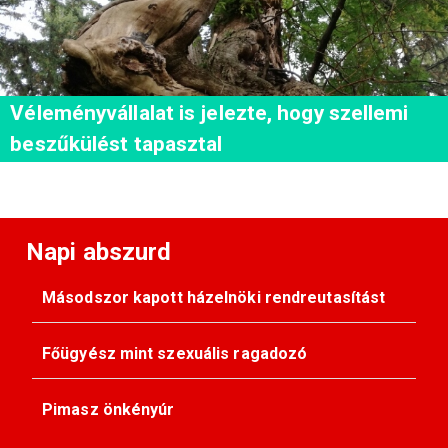
Véleményvállalat is jelezte, hogy szellemi
beszűkülést tapasztal
Napi abszurd
Másodszor kapott házelnöki rendreutasítást
Főügyész mint szexuális ragadozó
Pimasz önkényúr