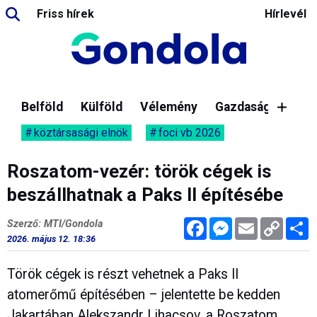
Friss hírek
Hírlevél
Belföld
Külföld
Vélemény
Gazdaság
köztársasági elnök
foci vb 2026
Roszatom-vezér: török cégek is
beszállhatnak a Paks II építésébe
Facebook
Messenger
Email
Copy
M
Szerző: MTI/Gondola
Link
2026. május 12. 18:36
Török cégek is részt vehetnek a Paks II
atomerőmű építésében – jelentette be kedden
Jakartában Alekszandr Lihacsov, a Roszatom