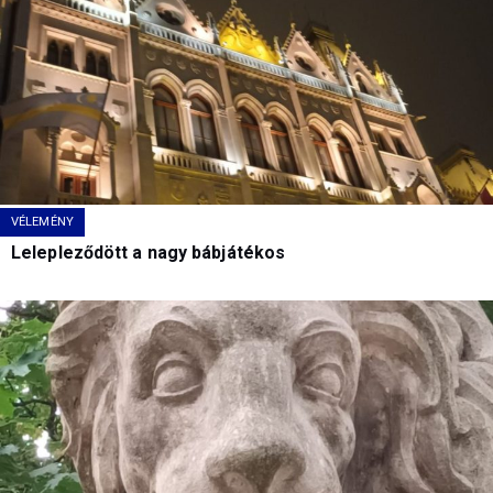
VÉLEMÉNY
Lelepleződött a nagy bábjátékos