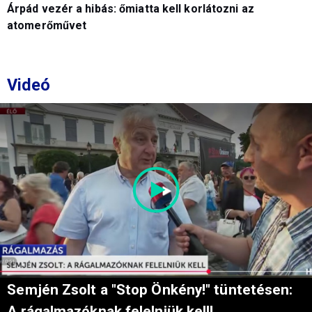
Árpád vezér a hibás: őmiatta kell korlátozni az
atomerőművet
Videó
Semjén Zsolt a "Stop Önkény!" tüntetésen:
A rágalmazóknak felelniük kell!