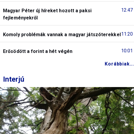
12:47
Magyar Péter új híreket hozott a paksi
fejleményekről
11:20
Komoly problémák vannak a magyar játszóterekkel
10:01
Erősödött a forint a hét végén
Korábbiak...
Interjú