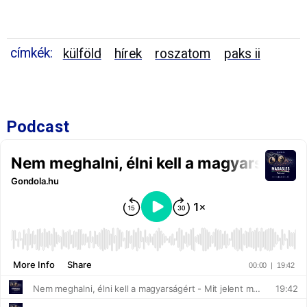
címkék:
külföld
hírek
roszatom
paks ii
Podcast