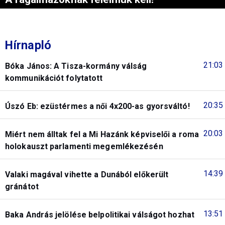
Hírnapló
21:03
Bóka János: A Tisza-kormány válság
kommunikációt folytatott
20:35
Úszó Eb: ezüstérmes a női 4x200-as gyorsváltó!
20:03
Miért nem álltak fel a Mi Hazánk képviselői a roma
holokauszt parlamenti megemlékezésén
14:39
Valaki magával vihette a Dunából előkerült
gránátot
13:51
Baka András jelölése belpolitikai válságot hozhat