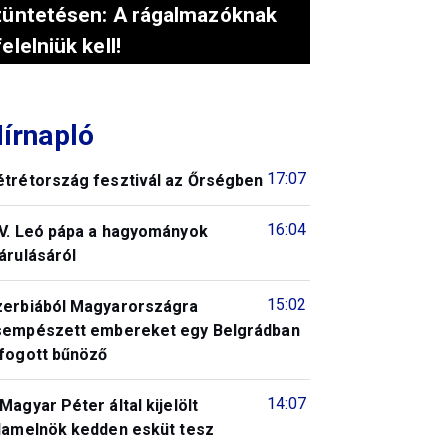
tüntetésen: A rágalmazóknak
felelniük kell!
írnapló
17:07
étrétország fesztivál az Őrségben
16:04
IV. Leó pápa a hagyományok
árulásáról
15:02
zerbiából Magyarországra
sempészett embereket egy Belgrádban
lfogott bűnöző
14:07
Magyar Péter által kijelölt
llamelnök kedden esküt tesz