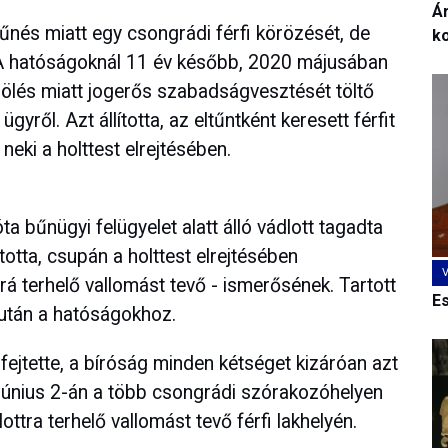
Ár
űnés miatt egy csongrádi férfi körözését, de
k
 A hatóságoknál 11 év később, 2020 májusában
rölés miatt jogerős szabadságvesztését töltő
gyről. Azt állította, az eltűntként keresett férfit
 neki a holttest elrejtésében.
a bűnügyi felügyelet alatt álló vádlott tagadta
ította, csupán a holttest elrejtésében
rá terhelő vallomást tevő - ismerősének. Tartott
E
k után a hatóságokhoz.
ifejtette, a bíróság minden kétséget kizáróan azt
 június 2-án a több csongrádi szórakozóhelyen
ottra terhelő vallomást tevő férfi lakhelyén.