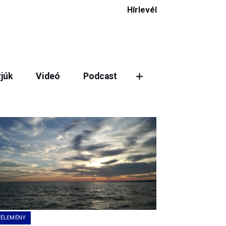
Hírlevél
rjúk
Videó
Podcast
ztás
VÉLEMÉNY