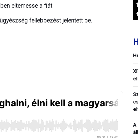
ben eltemesse a fiát.
gyészség fellebbezést jelentett be.
H
H
X
el
S
c
e
A 
á