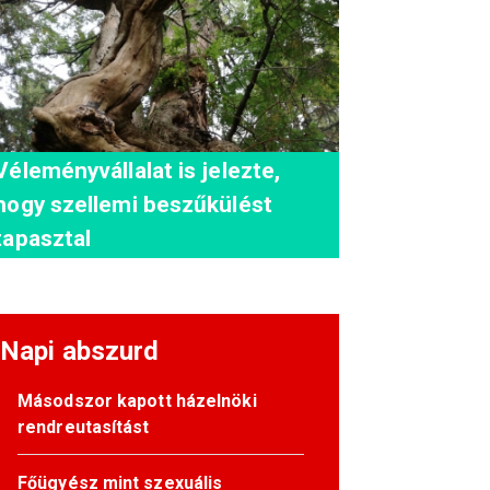
Véleményvállalat is jelezte,
hogy szellemi beszűkülést
tapasztal
Napi abszurd
Másodszor kapott házelnöki
rendreutasítást
Főügyész mint szexuális