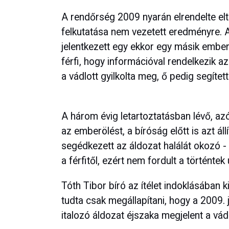
A rendőrség 2009 nyarán elrendelte elt
felkutatása nem vezetett eredményre.
jelentkezett egy ekkor egy másik embe
férfi, hogy információval rendelkezik az ü
a vádlott gyilkolta meg, ő pedig segített
A három évig letartoztatásban lévő, azót
az emberölést, a bíróság előtt is azt áll
segédkezett az áldozat halálát okozó - 
a férfitől, ezért nem fordult a történte
Tóth Tibor bíró az ítélet indoklásában k
tudta csak megállapítani, hogy a 2009.
italozó áldozat éjszaka megjelent a vádl