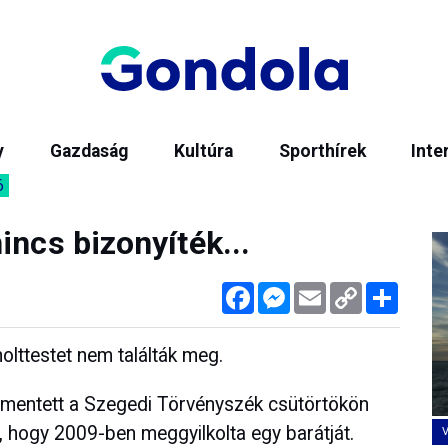
y
Gazdaság
Kultúra
Sporthírek
Inte
6
incs bizonyíték...
Facebook
Messenger
Email
Copy
Megos
Link
 holttestet nem találták meg.
elmentett a Szegedi Törvényszék csütörtökön
ak, hogy 2009-ben meggyilkolta egy barátját.