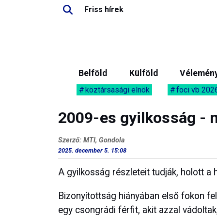
Friss hírek
Belföld
Külföld
Vélemén
köztársasági elnök
foci vb 202
2009-es gyilkosság - n
Szerző: MTI, Gondola
2025. december 5. 15:08
A gyilkosság részleteit tudják, holott a
Bizonyítottság hiányában első fokon f
egy csongrádi férfit, akit azzal vádolt