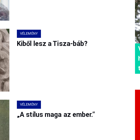
VÉLEMÉNY
Kiből lesz a Tisza-báb?
VÉLEMÉNY
„A stílus maga az ember.”