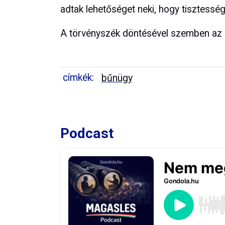
adtak lehetőséget neki, hogy tisztesség
A törvényszék döntésével szemben az ü
címkék:
bűnügy
Podcast