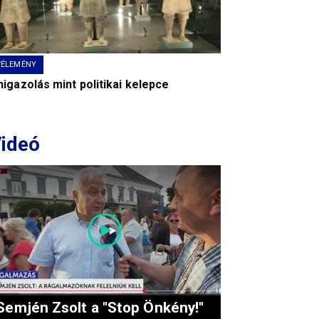
VÉLEMÉNY
igazolás mint politikai kelepce
ideó
Semjén Zsolt a "Stop Önkény!"