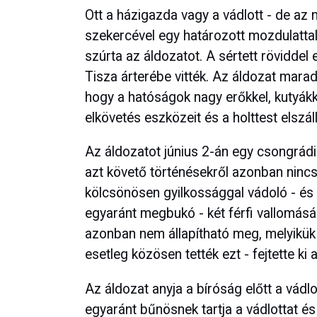
Ott a házigazda vagy a vádlott - de az
szekercével egy határozott mozdulattal
szúrta az áldozatot. A sértett röviddel 
Tisza árterébe vitték. Az áldozat marad
hogy a hatóságok nagy erőkkel, kutyákka
elkövetés eszközeit és a holttest elszál
Az áldozatot június 2-án egy csongrádi
azt követő történésekről azonban ninc
kölcsönösen gyilkossággal vádoló - és 
egyaránt megbukó - két férfi vallomás
azonban nem állapítható meg, melyikük
esetleg közösen tették ezt - fejtette ki a
Az áldozat anyja a bíróság előtt a vádl
egyaránt bűnösnek tartja a vádlottat és 