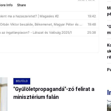
M
p
"G
mi
K
uk
ré
P
BELFÖLD
"Gyűlöletpropagandá"-zó felirat a
I
minisztérium falán