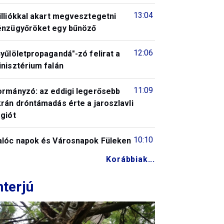
13:04
illiókkal akart megvesztegetni
énzügyőröket egy bűnöző
12:06
yűlöletpropagandá"-zó felirat a
nisztérium falán
11:09
ormányzó: az eddigi legerősebb
rán dróntámadás érte a jaroszlavli
giót
10:10
alóc napok és Városnapok Füleken
Korábbiak...
nterjú