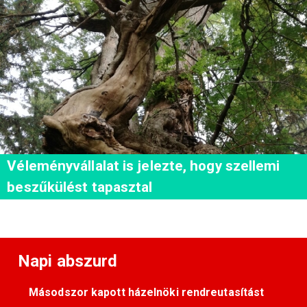
Véleményvállalat is jelezte, hogy szellemi
beszűkülést tapasztal
Napi abszurd
Másodszor kapott házelnöki rendreutasítást