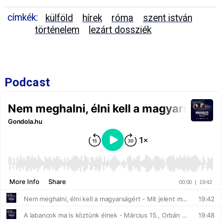
címkék:
külföld
hírek
róma
szent istván
történelem
lezárt dossziék
Podcast