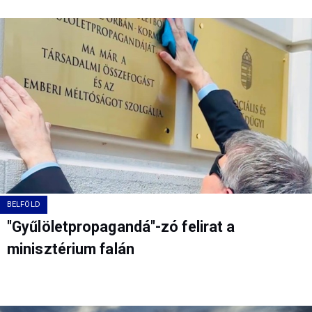
BELFÖLD
"Gyűlöletpropagandá"-zó felirat a
minisztérium falán