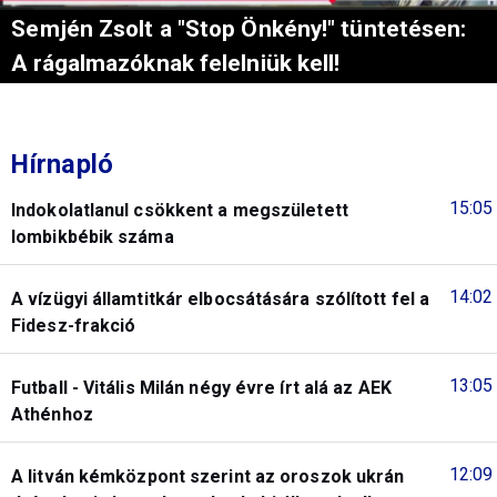
Semjén Zsolt a "Stop Önkény!" tüntetésen:
A rágalmazóknak felelniük kell!
Hírnapló
15:05
Indokolatlanul csökkent a megszületett
lombikbébik száma
14:02
A vízügyi államtitkár elbocsátására szólított fel a
Fidesz-frakció
13:05
Futball - Vitális Milán négy évre írt alá az AEK
Athénhoz
12:09
A litván kémközpont szerint az oroszok ukrán