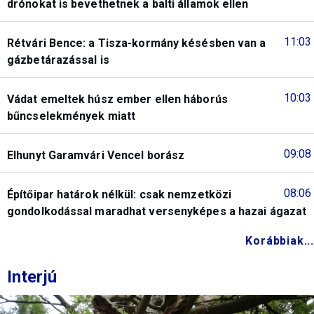
drónokat is bevethetnek a balti államok ellen
11:03
Rétvári Bence: a Tisza-kormány késésben van a
gázbetárazással is
10:03
Vádat emeltek húsz ember ellen háborús
bűncselekmények miatt
09:08
Elhunyt Garamvári Vencel borász
08:06
Építőipar határok nélkül: csak nemzetközi
gondolkodással maradhat versenyképes a hazai ágazat
Korábbiak...
Interjú