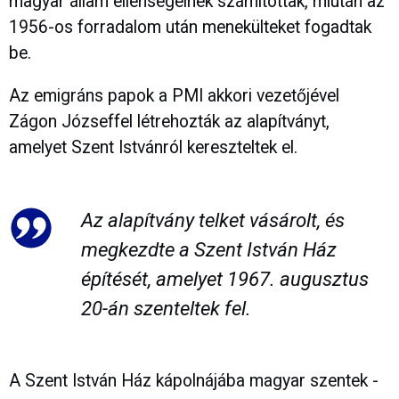
magyar állam ellenségeinek számítottak, miután az
1956-os forradalom után menekülteket fogadtak
be.
Az emigráns papok a PMI akkori vezetőjével
Zágon Józseffel létrehozták az alapítványt,
amelyet Szent Istvánról kereszteltek el.
Az alapítvány telket vásárolt, és
megkezdte a Szent István Ház
építését, amelyet 1967. augusztus
20-án szenteltek fel.
A Szent István Ház kápolnájába magyar szentek -