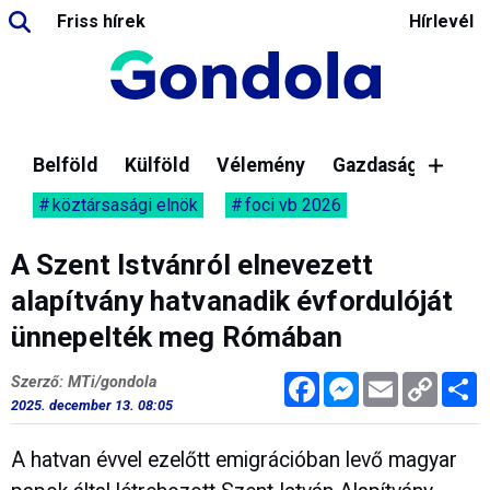
Friss hírek
Hírlevél
Belföld
Külföld
Vélemény
Gazdaság
köztársasági elnök
foci vb 2026
A Szent Istvánról elnevezett
alapítvány hatvanadik évfordulóját
ünnepelték meg Rómában
Facebook
Messenger
Email
Copy
M
Szerző: MTi/gondola
Link
2025. december 13. 08:05
A hatvan évvel ezelőtt emigrációban levő magyar