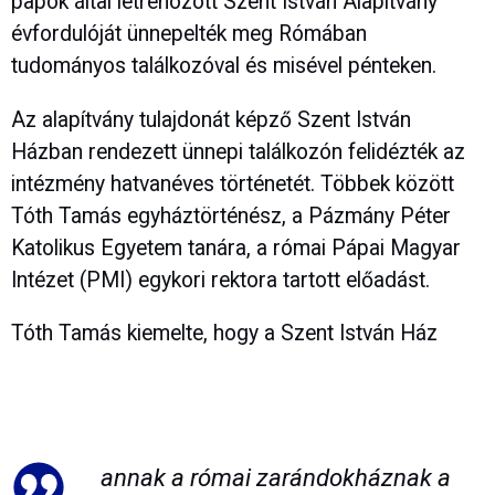
papok által létrehozott Szent István Alapítvány
évfordulóját ünnepelték meg Rómában
tudományos találkozóval és misével pénteken.
Az alapítvány tulajdonát képző Szent István
Házban rendezett ünnepi találkozón felidézték az
intézmény hatvanéves történetét. Többek között
Tóth Tamás egyháztörténész, a Pázmány Péter
Katolikus Egyetem tanára, a római Pápai Magyar
Intézet (PMI) egykori rektora tartott előadást.
Tóth Tamás kiemelte, hogy a Szent István Ház
annak a római zarándokháznak a