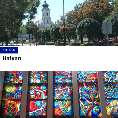
BELFÖLD
Hatvan