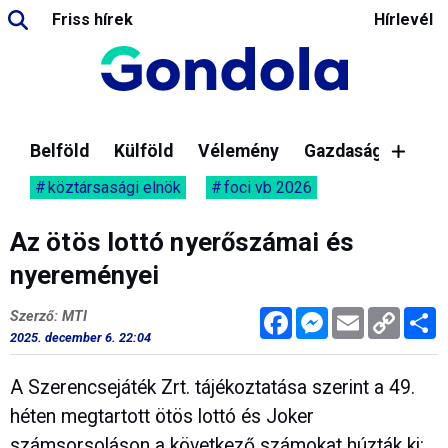
Friss hírek
Hírlevél
Belföld
Külföld
Vélemény
Gazdaság
köztársasági elnök
foci vb 2026
Az ötös lottó nyerőszámai és
nyereményei
Facebook
Messenger
Email
Copy
M
Szerző: MTI
Link
2025. december 6. 22:04
A Szerencsejáték Zrt. tájékoztatása szerint a 49.
héten megtartott ötös lottó és Joker
számsorsoláson a következő számokat húzták ki: