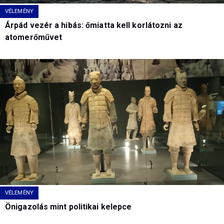
VÉLEMÉNY
Árpád vezér a hibás: őmiatta kell korlátozni az
atomerőművet
VÉLEMÉNY
Önigazolás mint politikai kelepce