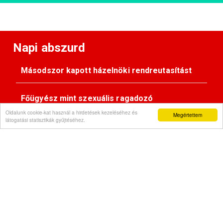
Napi abszurd
Másodszor kapott házelnöki rendreutasítást
Főügyész mint szexuális ragadozó
Oldalunk cookie-kat használ a hirdetések kezeléséhez és
Megértettem
látogatási statisztikák gyűjtéséhez.
Pimasz önkényúr
Kövessen minket:
Impresszum