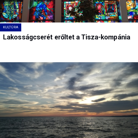
KULTÚRA
Lakosságcserét erőltet a Tisza-kompánia