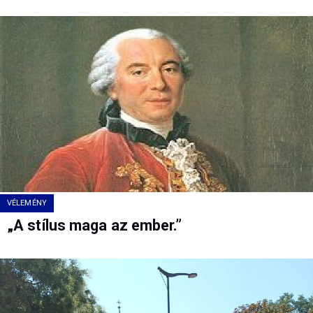
VÉLEMÉNY
„A stílus maga az ember.”