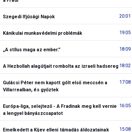
a Fradi
20:01
Szegedi Ifjúsági Napok
19:05
Kánikulai munkavédelmi problémák
18:09
„A stílus maga az ember.”
18:02
A Hezbollah alagútjait rombolta az izraeli hadsereg
17:08
Gulácsi Péter nem kapott gólt első meccsén a
Villarrealban, és győztek
16:05
Európa-liga, selejtező - A Fradinak meg kell vernie
a lengyel bányászcsapatot
15:08
Emelkedett a Kijev elleni támadás áldozatainak