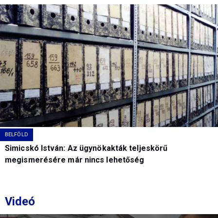
BELFÖLD
Simicskó István: Az ügynökakták teljeskörű
megismerésére már nincs lehetőség
Videó