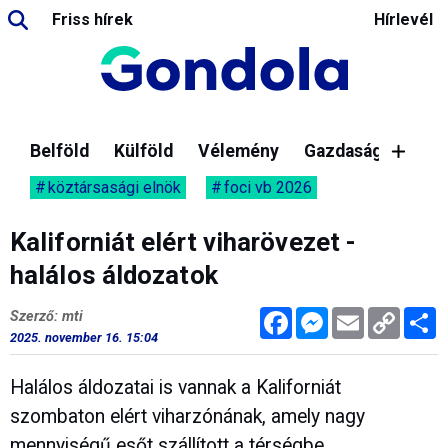
Friss hírek
Hírlevél
Belföld
Külföld
Vélemény
Gazdaság
köztársasági elnök
foci vb 2026
Kaliforniát elért viharövezet -
halálos áldozatok
Facebook
Messenger
Email
Copy
M
Szerző: mti
Link
2025. november 16. 15:04
Halálos áldozatai is vannak a Kaliforniát
szombaton elért viharzónának, amely nagy
mennyiségű esőt szállított a térségbe,