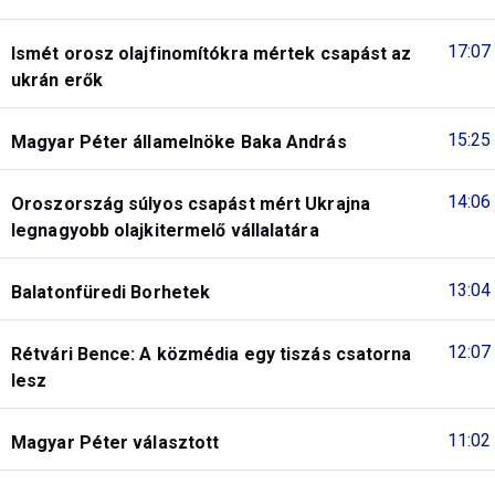
17:07
Ismét orosz olajfinomítókra mértek csapást az
ukrán erők
15:25
Magyar Péter államelnöke Baka András
14:06
Oroszország súlyos csapást mért Ukrajna
legnagyobb olajkitermelő vállalatára
13:04
Balatonfüredi Borhetek
12:07
Rétvári Bence: A közmédia egy tiszás csatorna
lesz
11:02
Magyar Péter választott