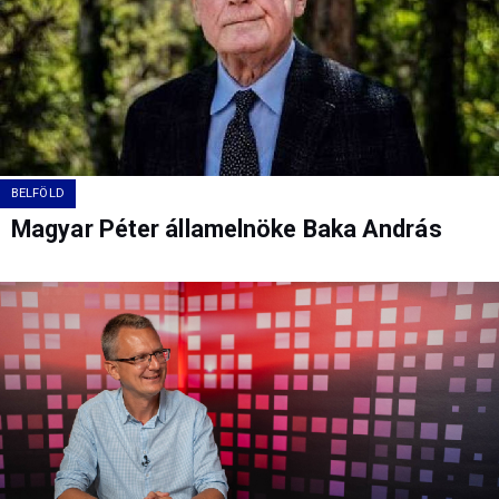
BELFÖLD
Magyar Péter államelnöke Baka András