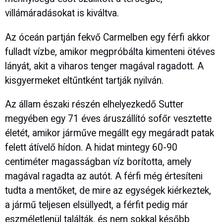
villámáradásokat is kiváltva.
Az óceán partján fekvő Carmelben egy férfi akkor
fulladt vízbe, amikor megpróbálta kimenteni ötéves
lányát, akit a viharos tenger magával ragadott. A
kisgyermeket eltűntként tartják nyilván.
Az állam északi részén elhelyezkedő Sutter
megyében egy 71 éves áruszállító sofőr vesztette
életét, amikor járműve megállt egy megáradt patak
felett átívelő hídon. A hidat mintegy 60-90
centiméter magasságban víz borította, amely
magával ragadta az autót. A férfi még értesíteni
tudta a mentőket, de mire az egységek kiérkeztek,
a jármű teljesen elsüllyedt, a férfit pedig már
eszméletlenül találták, és nem sokkal később