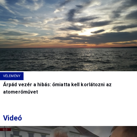
VÉLEMÉNY
Árpád vezér a hibás: őmiatta kell korlátozni az
atomerőművet
Videó