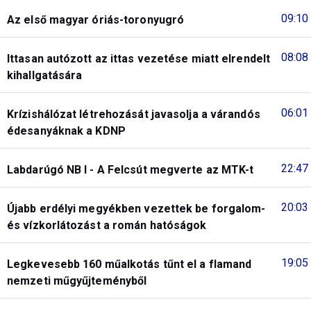
09:10
Az első magyar óriás-toronyugró
08:08
Ittasan autózott az ittas vezetése miatt elrendelt
kihallgatására
06:01
Krízishálózat létrehozását javasolja a várandós
édesanyáknak a KDNP
22:47
Labdarúgó NB I - A Felcsút megverte az MTK-t
20:03
Újabb erdélyi megyékben vezettek be forgalom-
és vízkorlátozást a román hatóságok
19:05
Legkevesebb 160 műalkotás tűnt el a flamand
nemzeti műgyűjteményből