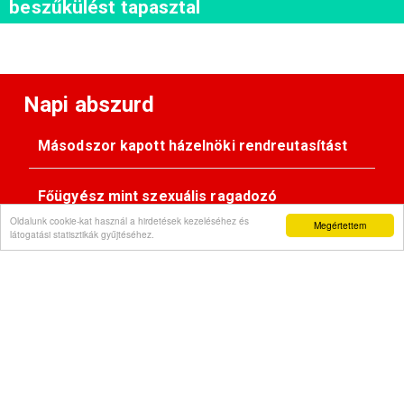
beszűkülést tapasztal
Napi abszurd
Másodszor kapott házelnöki rendreutasítást
Főügyész mint szexuális ragadozó
Oldalunk cookie-kat használ a hirdetések kezeléséhez és
Megértettem
látogatási statisztikák gyűjtéséhez.
Pimasz önkényúr
Kövessen minket: