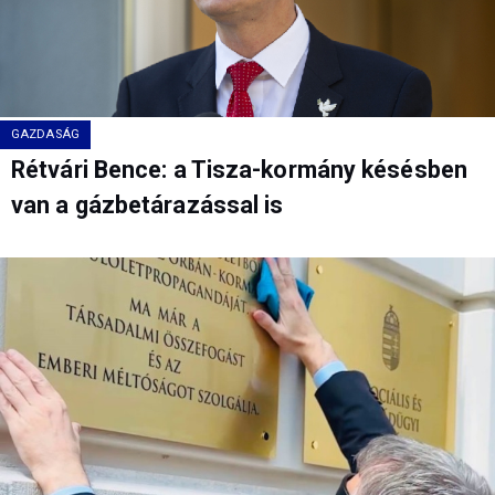
GAZDASÁG
Rétvári Bence: a Tisza-kormány késésben
van a gázbetárazással is