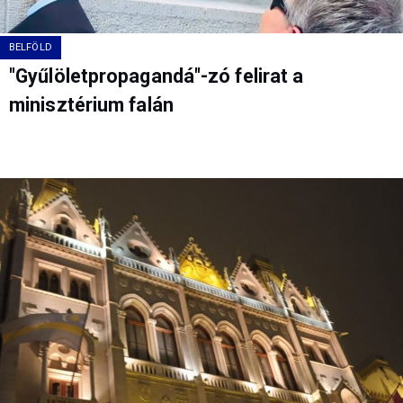
BELFÖLD
"Gyűlöletpropagandá"-zó felirat a
minisztérium falán