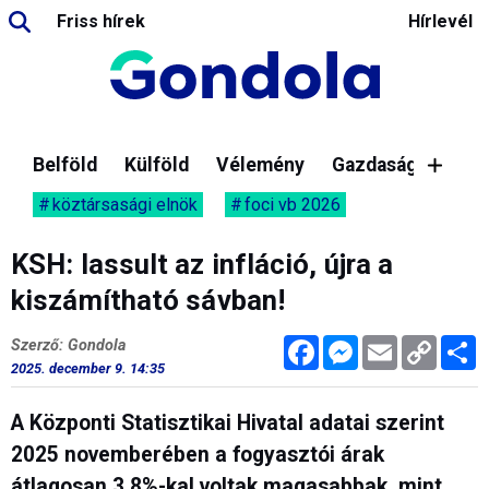
Friss hírek
Hírlevél
Belföld
Külföld
Vélemény
Gazdaság
köztársasági elnök
foci vb 2026
KSH: lassult az infláció, újra a
kiszámítható sávban!
Facebook
Messenger
Email
Copy
M
Szerző: Gondola
Link
2025. december 9. 14:35
A Központi Statisztikai Hivatal adatai szerint
2025 novemberében a fogyasztói árak
átlagosan 3,8%-kal voltak magasabbak, mint