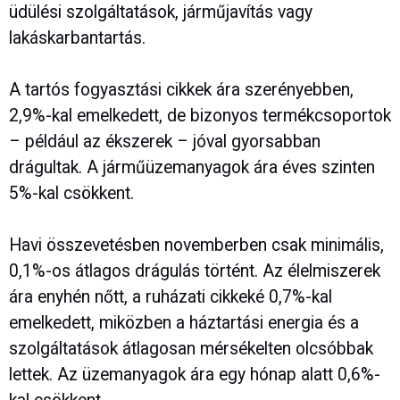
üdülési szolgáltatások, járműjavítás vagy
lakáskarbantartás.
A tartós fogyasztási cikkek ára szerényebben,
2,9%-kal emelkedett, de bizonyos termékcsoportok
– például az ékszerek – jóval gyorsabban
drágultak. A járműüzemanyagok ára éves szinten
5%-kal csökkent.
Havi összevetésben novemberben csak minimális,
0,1%-os átlagos drágulás történt. Az élelmiszerek
ára enyhén nőtt, a ruházati cikkeké 0,7%-kal
emelkedett, miközben a háztartási energia és a
szolgáltatások átlagosan mérsékelten olcsóbbak
lettek. Az üzemanyagok ára egy hónap alatt 0,6%-