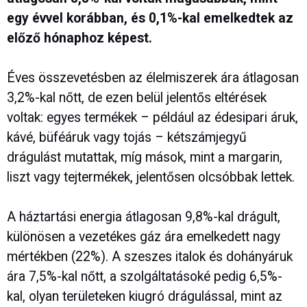
egy évvel korábban, és 0,1%-kal emelkedtek az
előző hónaphoz képest.
Éves összevetésben az élelmiszerek ára átlagosan
3,2%-kal nőtt, de ezen belül jelentős eltérések
voltak: egyes termékek – például az édesipari áruk,
kávé, büféáruk vagy tojás – kétszámjegyű
drágulást mutattak, míg mások, mint a margarin,
liszt vagy tejtermékek, jelentősen olcsóbbak lettek.
A háztartási energia átlagosan 9,8%-kal drágult,
különösen a vezetékes gáz ára emelkedett nagy
mértékben (22%). A szeszes italok és dohányáruk
ára 7,5%-kal nőtt, a szolgáltatásoké pedig 6,5%-
kal, olyan területeken kiugró drágulással, mint az