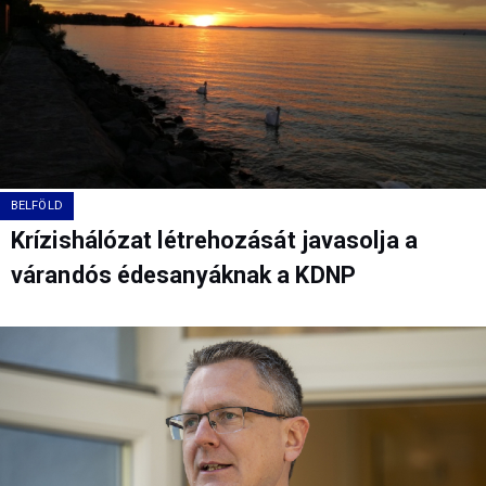
BELFÖLD
Krízishálózat létrehozását javasolja a
várandós édesanyáknak a KDNP