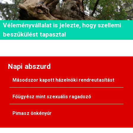
Véleményvállalat is jelezte, hogy szellemi
beszűkülést tapasztal
Napi abszurd
Másodszor kapott házelnöki rendreutasítást
Főügyész mint szexuális ragadozó
Pimasz önkényúr