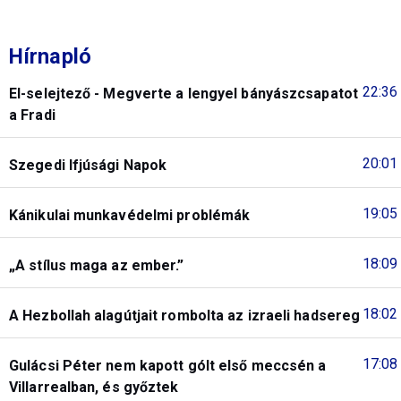
Hírnapló
22:36
El-selejtező - Megverte a lengyel bányászcsapatot
a Fradi
20:01
Szegedi Ifjúsági Napok
19:05
Kánikulai munkavédelmi problémák
18:09
„A stílus maga az ember.”
18:02
A Hezbollah alagútjait rombolta az izraeli hadsereg
17:08
Gulácsi Péter nem kapott gólt első meccsén a
Villarrealban, és győztek