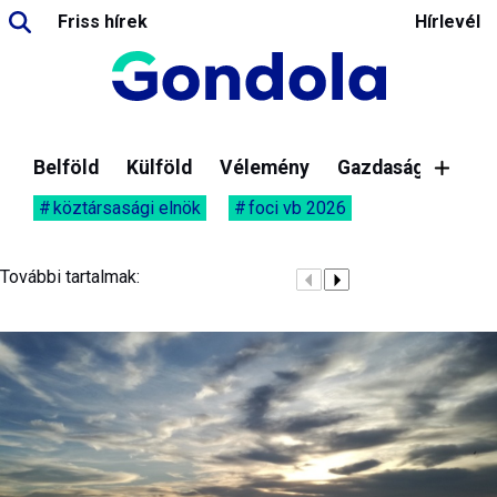
Friss hírek
Hírlevél
Belföld
Külföld
Vélemény
Gazdaság
köztársasági elnök
foci vb 2026
További tartalmak: