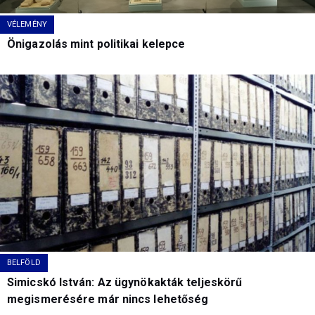
VÉLEMÉNY
Önigazolás mint politikai kelepce
BELFÖLD
Simicskó István: Az ügynökakták teljeskörű
megismerésére már nincs lehetőség