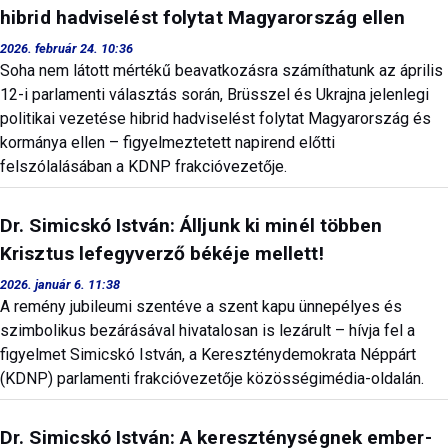
hibrid hadviselést folytat Magyarország ellen
2026. február 24. 10:36
Soha nem látott mértékű beavatkozásra számíthatunk az április
12-i parlamenti választás során, Brüsszel és Ukrajna jelenlegi
politikai vezetése hibrid hadviselést folytat Magyarország és
kormánya ellen – figyelmeztetett napirend előtti
felszólalásában a KDNP frakcióvezetője.
Dr. Simicskó István: Álljunk ki minél többen
Krisztus lefegyverző békéje mellett!
2026. január 6. 11:38
A remény jubileumi szentéve a szent kapu ünnepélyes és
szimbolikus bezárásával hivatalosan is lezárult – hívja fel a
figyelmet Simicskó István, a Kereszténydemokrata Néppárt
(KDNP) parlamenti frakcióvezetője közösségimédia-oldalán.
Dr. Simicskó István: A kereszténységnek ember-