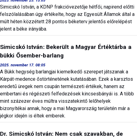
2025. november 25. 15:05
Simicskó István, a KDNP frakcióvezetője hétfői, napirend előtti
felszólalásában úgy értékelte, hogy az Egyesült Államok által a
múlt héten közzétett 28 pontos béketerv jelentős előrelépést
jelent a béke irányába.
Simicskó István: Bekerült a Magyar Értéktárba a
bükki Ősember-barlang
2025. november 17. 08:05
A Bükk hegység barlangjai kiemelkedő szerepet játszanak a
Kárpát-medence őstörténetének kutatásában. Ezek a karsztos
eredetű üregek nem csupán természeti értékek, hanem az
embertani és régészeti felfedezések kincsesbányái is. A több
mint százezer éves múltra visszatekintő lelőhelyek
bizonyítékai annak, hogy a mai Magyarország területén már a
jégkor idején is éltek emberek.
Dr. Simicskó István: Nem csak szavakban, de