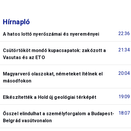
Hírnapló
22:36
A hatos lottó nyerőszámai és nyereményei
21:34
Csütörtököt mondó kupacsapatok: zakózott a
Vasutas és az ETO
20:04
Magyarverő olaszokat, németeket ítélnek el
másodfokon
19:09
Elkészítették a Hold új geológiai térképét
18:07
Ősszel elindulhat a személyforgalom a Budapest-
Belgrád vasútvonalon