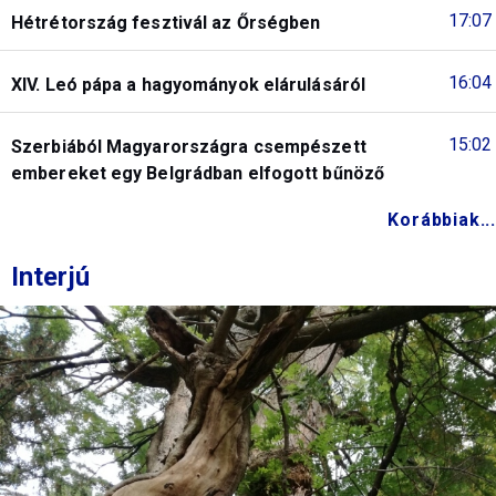
17:07
Hétrétország fesztivál az Őrségben
16:04
XIV. Leó pápa a hagyományok elárulásáról
15:02
Szerbiából Magyarországra csempészett
embereket egy Belgrádban elfogott bűnöző
Korábbiak...
Interjú