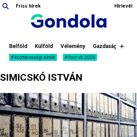
Friss hírek
Hírlevél
Belföld
Külföld
Vélemény
Gazdaság
köztársasági elnök
foci vb 2026
SIMICSKÓ ISTVÁN