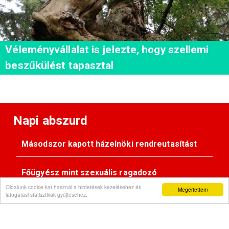
Véleményvállalat is jelezte, hogy szellemi
beszűkülést tapasztal
Napi abszurd
Másodszor kapott házelnöki rendreutasítást
Főügyész mint szexuális ragadozó
Oldalunk cookie-kat használ a hirdetések kezeléséhez és
Megértettem
látogatási statisztikák gyűjtéséhez.
Pimasz önkényúr