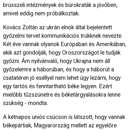
brüsszeli intézmények és bürokraták a jövőben,
amivel eddig nem próbálkoztak.
Kovács Zoltán az ukrán elnök által bejelentett
győzelmi tervet kommunikációs trükknek nevezte.
Két éve vannak olyanok Európában és Amerikában,
akik azt gondolják, hogy Oroszországot le tudják
győzni. Ám nyilvánvaló, hogy Ukrajna nem áll
győzelemre a háborúban, és hogy a háborút a
csatatéren jó eséllyel nem lehet úgy lezárni, hogy
egy tartós és fenntartható béke legyen. Ezért
mielőbb tűzszünetre és béketárgyalásokra lenne
szükség - mondta.
A kétnapos uniós csúcson is látszott, hogy vannak
békepártiak, Magyarország mellett az egyelőre