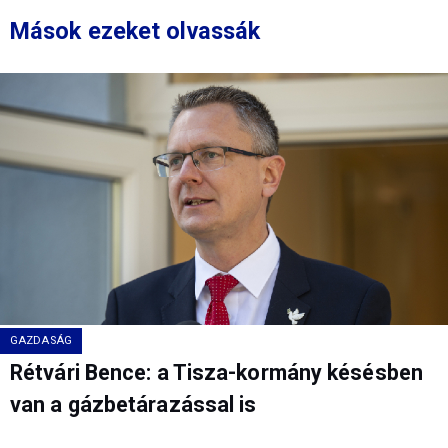
Mások ezeket olvassák
GAZDASÁG
Rétvári Bence: a Tisza-kormány késésben
van a gázbetárazással is