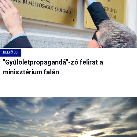
BELFÖLD
"Gyűlöletpropagandá"-zó felirat a
minisztérium falán