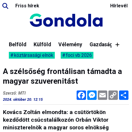
Friss hírek
Hírlevél
Belföld
Külföld
Vélemény
Gazdaság
köztársasági elnök
foci vb 2026
A szélsőség frontálisan támadta a
magyar szuverenitást
Facebook
Messenger
Email
Copy
M
Szerző: MTI
Link
2024. október 20. 12:15
Kovács Zoltán elmondta: a csütörtökön
kezdődött csúcstalálkozón Orbán Viktor
miniszterelnök a magyar soros elnökség