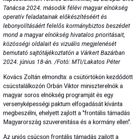
Tanácsa 2024. második félévi magyar elnökség
operatív feladatainak előkészítéséért és
lebonyolításáért felelős kormánybiztos beszédet
mond a magyar elnökség hivatalos prioritásait,
közösségi oldalait és vizuális megjelenését
bemutató sajtótájékoztatón a Várkert Bazárban
2024. június 18-án. /Fotó: MTI/Lakatos Péter
Kovács Zoltán elmondta: a csütörtökön kezdődött
csúcstalálkozón Orbán Viktor miniszterelnök a
magyar soros elnökség programját és egy
versenyképességi paktum elfogadását kívánta
megbeszélni, ehelyett zajlott a "frontális támadás
Magyarország szuverenitása és a kormány ellen".
Az uniós csúcson frontális támadás zajlott a