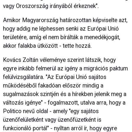
vagy Oroszország irányából érkeznek".
Amikor Magyarország határozottan képviselte azt,
hogy addig ne léphessen senki az Európai Unió
területére, amíg el nem bírálták a menedékjogát,
akkor falakba ütközött - tette hozzá.
Kovács Zoltán véleménye szerint látszik, hogy
egyre inkább felmerül az igény a migrációs paktum
felülvizsgálatára. "Az Európai Unió sajátos
működéséből fakadóan először mindig a
sugalmazások szintjén és a hírekben jelenik meg a
változás igénye" - fogalmazott, utalva arra, hogy a
Politico nevű oldal - amely "egy sajátos
üzenőfelületként vagy üzenőfüzetként is
funkcionáló portál" - nyíltan arról ír, hogy egyre