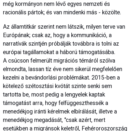
még kormányon nem lévő egyes nemzeti és
racionális pártok; és van mindenki más - közölte.
Az államtitkár szerint nem látszik, milyen terve van
Európának; csak az, hogy a kommunikáció, a
narratívák szintjén próbálják továbbra is tolni az
európai tagállamokat a háború támogatásába.
A csúcson felmerült migrációs témáról szólva
elmondta, lassan tíz éve nem sikerül megfelelően
kezelni a bevándorlási problémákat. 2015-ben a
kötelező szétosztási kvótát szinte senki sem
tartotta be, most pedig a lengyelek kaptak
támogatást arra, hogy felfüggeszthessék a
menedékjog iránti kérelmek elbírálását, illetve a
menedékjog megadását, "csak azért, mert
esetükben a migránsok keletről, Fehéroroszország