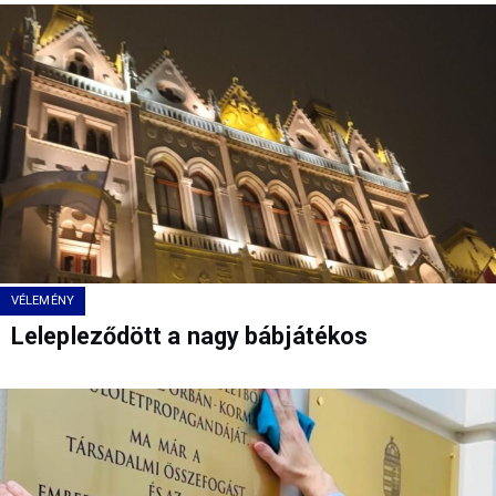
VÉLEMÉNY
Lelepleződött a nagy bábjátékos