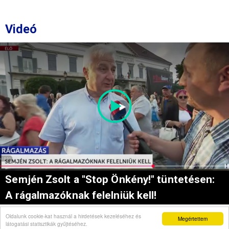
Videó
Semjén Zsolt a "Stop Önkény!" tüntetésen:
A rágalmazóknak felelniük kell!
Oldalunk cookie-kat használ a hirdetések kezeléséhez és
Megértettem
látogatási statisztikák gyűjtéséhez.