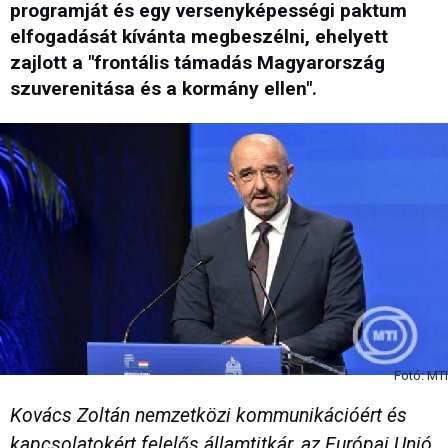
programját és egy versenyképességi paktum
elfogadását kívánta megbeszélni, ehelyett
zajlott a "frontális támadás Magyarország
szuverenitása és a kormány ellen".
Fotó: MTI
Kovács Zoltán nemzetközi kommunikációért és
kapcsolatokért felelős államtitkár, az Európai Unió