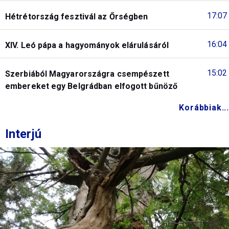
17:07
Hétrétország fesztivál az Őrségben
16:04
XIV. Leó pápa a hagyományok elárulásáról
15:02
Szerbiából Magyarországra csempészett
embereket egy Belgrádban elfogott bűnöző
Korábbiak...
Interjú