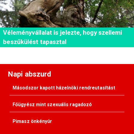
Véleményvállalat is jelezte, hogy szellemi
beszűkülést tapasztal
Napi abszurd
Másodszor kapott házelnöki rendreutasítást
Főügyész mint szexuális ragadozó
Pimasz önkényúr