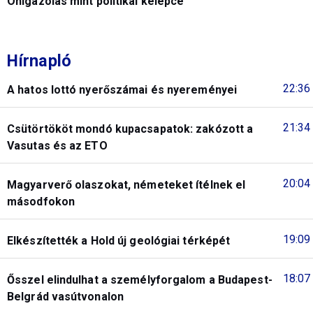
Önigazolás mint politikai kelepce
Hírnapló
22:36
A hatos lottó nyerőszámai és nyereményei
21:34
Csütörtököt mondó kupacsapatok: zakózott a
Vasutas és az ETO
20:04
Magyarverő olaszokat, németeket ítélnek el
másodfokon
19:09
Elkészítették a Hold új geológiai térképét
18:07
Ősszel elindulhat a személyforgalom a Budapest-
Belgrád vasútvonalon