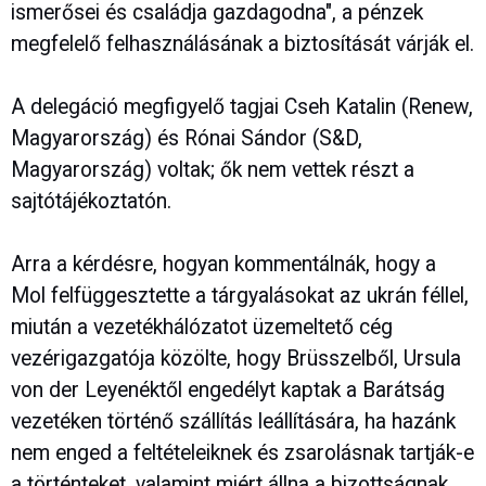
ismerősei és családja gazdagodna", a pénzek
megfelelő felhasználásának a biztosítását várják el.
A delegáció megfigyelő tagjai Cseh Katalin (Renew,
Magyarország) és Rónai Sándor (S&D,
Magyarország) voltak; ők nem vettek részt a
sajtótájékoztatón.
Arra a kérdésre, hogyan kommentálnák, hogy a
Mol felfüggesztette a tárgyalásokat az ukrán féllel,
miután a vezetékhálózatot üzemeltető cég
vezérigazgatója közölte, hogy Brüsszelből, Ursula
von der Leyenéktől engedélyt kaptak a Barátság
vezetéken történő szállítás leállítására, ha hazánk
nem enged a feltételeiknek és zsarolásnak tartják-e
a történteket, valamint miért állna a bizottságnak