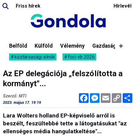
Friss hírek
Hírlevél
Belföld
Külföld
Vélemény
Gazdaság
köztársasági elnök
foci vb 2026
Az EP delegációja „felszólította a
kormányt"...
Facebook
Messenger
Email
Copy
M
Szerző: MTI
Link
2023. május 17. 19:19
Lara Wolters holland EP-képviselő arról is
beszélt, feszültebbé tette a látogatásukat "az
ellenséges média hangulatkeltése"...