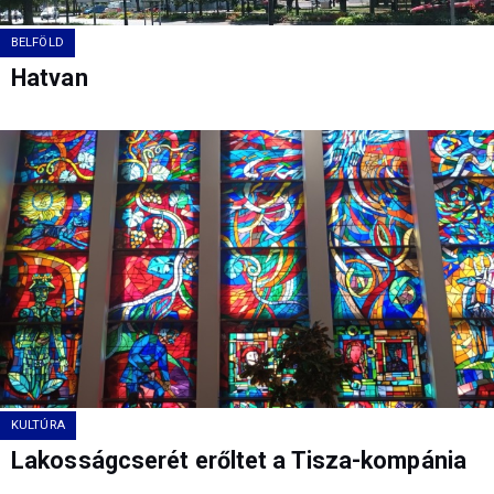
BELFÖLD
Hatvan
KULTÚRA
Lakosságcserét erőltet a Tisza-kompánia