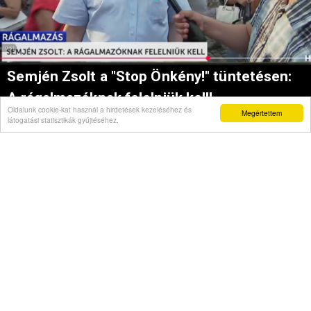
Semjén Zsolt a "Stop Önkény!" tüntetésen:
A rágalmazóknak felelniük kell!
Oldalunk cookie-kat használ a hirdetések kezeléséhez és
Megértettem
látogatási statisztikák gyűjtéséhez.
Hírnapló
22:36
El-selejtező - Megverte a lengyel bányászcsapatot
a Fradi
20:01
Szegedi Ifjúsági Napok
19:05
Kánikulai munkavédelmi problémák