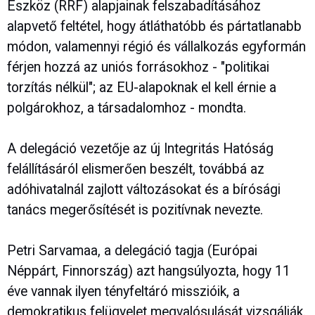
Eszköz (RRF) alapjainak felszabadításához
alapvető feltétel, hogy átláthatóbb és pártatlanabb
módon, valamennyi régió és vállalkozás egyformán
férjen hozzá az uniós forrásokhoz - "politikai
torzítás nélkül"; az EU-alapoknak el kell érnie a
polgárokhoz, a társadalomhoz - mondta.
A delegáció vezetője az új Integritás Hatóság
felállításáról elismerően beszélt, továbbá az
adóhivatalnál zajlott változásokat és a bírósági
tanács megerősítését is pozitívnak nevezte.
Petri Sarvamaa, a delegáció tagja (Európai
Néppárt, Finnország) azt hangsúlyozta, hogy 11
éve vannak ilyen tényfeltáró misszióik, a
demokratikus felügyelet megvalósulását vizsgálják.