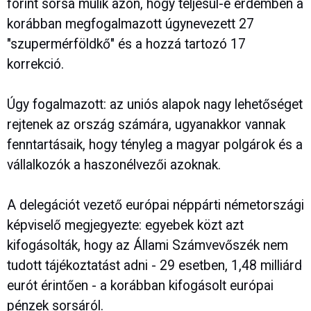
forint sorsa múlik azon, hogy teljesül-e érdemben a
korábban megfogalmazott úgynevezett 27
"szupermérföldkő" és a hozzá tartozó 17
korrekció.
Úgy fogalmazott: az uniós alapok nagy lehetőséget
rejtenek az ország számára, ugyanakkor vannak
fenntartásaik, hogy tényleg a magyar polgárok és a
vállalkozók a haszonélvezői azoknak.
A delegációt vezető európai néppárti németországi
képviselő megjegyezte: egyebek közt azt
kifogásolták, hogy az Állami Számvevőszék nem
tudott tájékoztatást adni - 29 esetben, 1,48 milliárd
eurót érintően - a korábban kifogásolt európai
pénzek sorsáról.