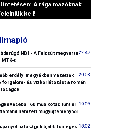
tüntetésen: A rágalmazóknak
felelniük kell!
írnapló
22:47
abdarúgó NB I - A Felcsút megverte
z MTK-t
20:03
jabb erdélyi megyékben vezettek
e forgalom- és vízkorlátozást a román
atóságok
19:05
egkevesebb 160 műalkotás tűnt el
 flamand nemzeti műgyűjteményből
18:02
 spanyol hatóságok újabb tömeges