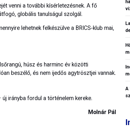
h
jét venni a további kísérletezésnek. A fő
v
fogó, globális tanulságul szolgál.
La
mennyire lehetnek felkészülve a BRICS-klub mai,
de
H
ma
lsőrangú, húsz és harminc év közötti
In
álóan beszélő, és nem ijedős agytrösztjei vannak.
m
A 
sz
 új irányba fordul a történelem kereke.
Molnár Pál
I