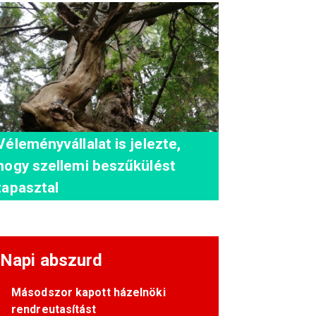
Véleményvállalat is jelezte,
hogy szellemi beszűkülést
tapasztal
Napi abszurd
Másodszor kapott házelnöki
rendreutasítást