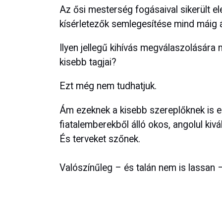
Az ősi mesterség fogásaival sikerült ele
kísérletezők semlegesítése mind máig át
Ilyen jellegű kihívás megválaszolására 
kisebb tagjai?
Ezt még nem tudhatjuk.
Ám ezeknek a kisebb szereplőknek is e
fiatalemberekből álló okos, angolul kiv
És terveket szőnek.
Valószínűleg – és talán nem is lassan –