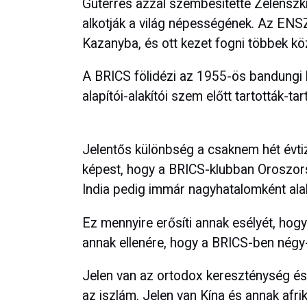
Guterres azzal szembesítette Zelenszki
alkotják a világ népességének. Az ENSZ-
Kazanyba, és ott kezet fogni többek köz
A BRICS fölidézi az 1955-ös bandungi
alapítói-alakítói szem előtt tartották-ta
Jelentős különbség a csaknem hét évtize
képest, hogy a BRICS-klubban Oroszors
India pedig immár nagyhatalomként alak
Ez mennyire erősíti annak esélyét, hog
annak ellenére, hogy a BRICS-ben négy-
Jelen van az ortodox kereszténység és
az iszlám. Jelen van Kína és annak afri