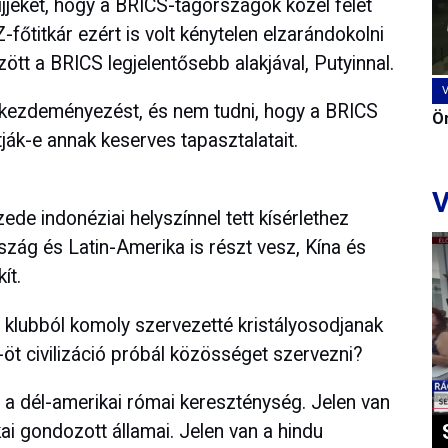
jjéket, hogy a BRICS-tagországok közel felét
főtitkár ezért is volt kénytelen elzarándokolni
ött a BRICS legjelentősebb alakjával, Putyinnal.
 kezdeményezést, és nem tudni, hogy a BRICS
Ön
rtják-e annak keserves tapasztalatait.
V
de indonéziai helyszínnel tett kísérlethez
zág és Latin-Amerika is részt vesz, Kína és
ít.
y klubból komoly szervezetté kristályosodjanak
öt civilizáció próbál közösséget szervezni?
 a dél-amerikai római kereszténység. Jelen van
kai gondozott államai. Jelen van a hindu