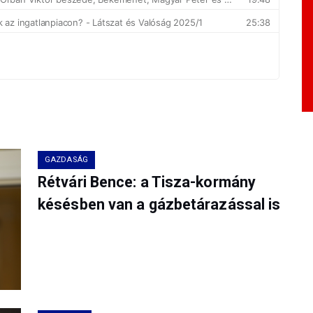
GAZDASÁG
Rétvári Bence: a Tisza-kormány
késésben van a gázbetárazással is