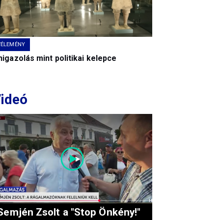
VÉLEMÉNY
igazolás mint politikai kelepce
ideó
Semjén Zsolt a "Stop Önkény!"