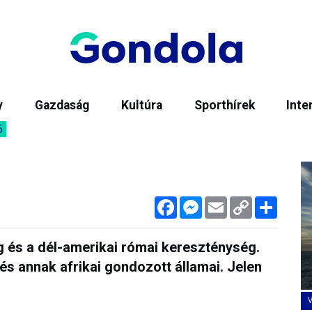
y
Gazdaság
Kultúra
Sporthírek
Inte
6
Facebook
Messenger
Email
Copy
Megos
Link
 és a dél-amerikai római kereszténység.
 és annak afrikai gondozott államai. Jelen