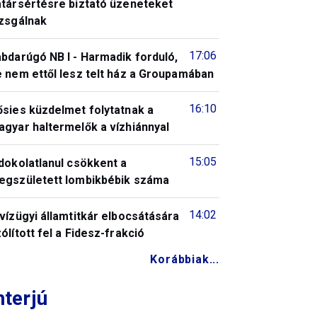
atársértésre biztató üzeneteket
izsgálnak
17:06
bdarúgó NB I - Harmadik forduló,
 nem ettől lesz telt ház a Groupamában
16:10
ősies küzdelmet folytatnak a
gyar haltermelők a vízhiánnyal
15:05
dokolatlanul csökkent a
egszületett lombikbébik száma
14:02
vízügyi államtitkár elbocsátására
ólított fel a Fidesz-frakció
Korábbiak...
nterjú