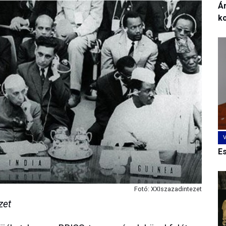
Ár
k
E
Fotó: XXIszazadintezet
zet