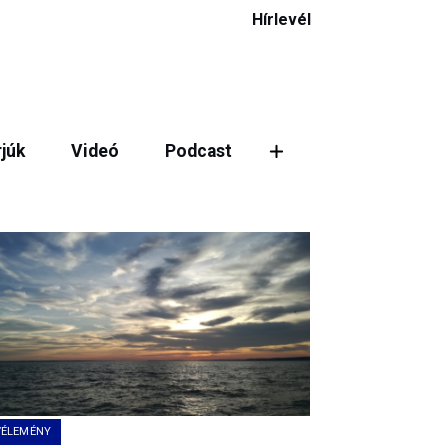
Hírlevél
rjúk
Videó
Podcast
ztás
VÉLEMÉNY