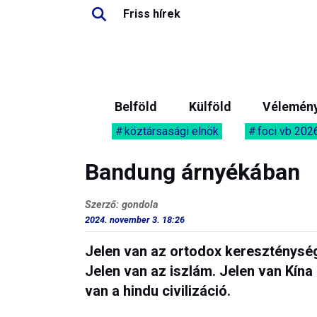
Friss hírek
Belföld
Külföld
Vélemén
köztársasági elnök
foci vb 202
Bandung árnyékában
Szerző: gondola
2024. november 3. 18:26
Jelen van az ortodox kereszténység
Jelen van az iszlám. Jelen van Kína
van a hindu civilizáció.