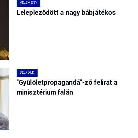
VÉLEMÉNY
Lelepleződött a nagy bábjátékos
BELFÖLD
"Gyűlöletpropagandá"-zó felirat a
minisztérium falán