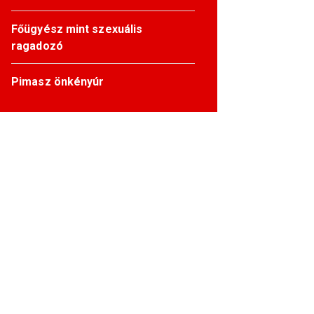
Főügyész mint szexuális
ragadozó
Pimasz önkényúr