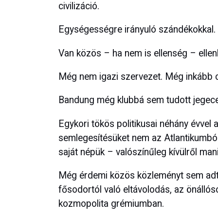
civilizáció.
Egységességre irányuló szándékokkal.
Van közös – ha nem is ellenség – ellen
Még nem igazi szervezet. Még inkább cs
Bandung még klubbá sem tudott jegece
Egykori tökös politikusai néhány évvel 
semlegesítésüket nem az Atlantikumbó
saját népük – valószínűleg kívülről manip
Még érdemi közös közleményt sem adtak
fősodortól való eltávolodás, az önállós
kozmopolita grémiumban.