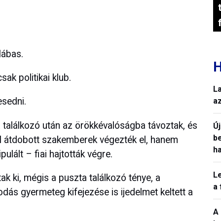
lábas.
H
ak politikai klub.
L
sedni.
a
a találkozó után az örökkévalóságba távoztak, és
Ú
b
l átdobott szakemberek végezték el, hanem
h
ulált – fiai hajtották végre.
L
 ki, mégis a puszta találkozó ténye, a
a
odás gyermeteg kifejezése is ijedelmet keltett a
A