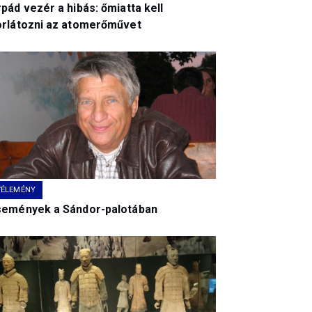
pád vezér a hibás: őmiatta kell
orlátozni az atomerőművet
VÉLEMÉNY
semények a Sándor-palotában