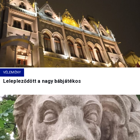
VÉLEMÉNY
Lelepleződött a nagy bábjátékos