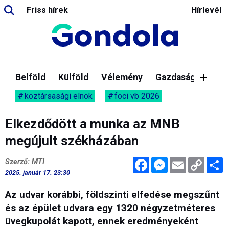
Friss hírek
Hírlevél
Belföld
Külföld
Vélemény
Gazdaság
köztársasági elnök
foci vb 2026
Elkezdődött a munka az MNB
megújult székházában
Facebook
Messenger
Email
Copy
M
Szerző: MTI
Link
2025. január 17. 23:30
Az udvar korábbi, földszinti elfedése megszűnt
és az épület udvara egy 1320 négyzetméteres
üvegkupolát kapott, ennek eredményeként