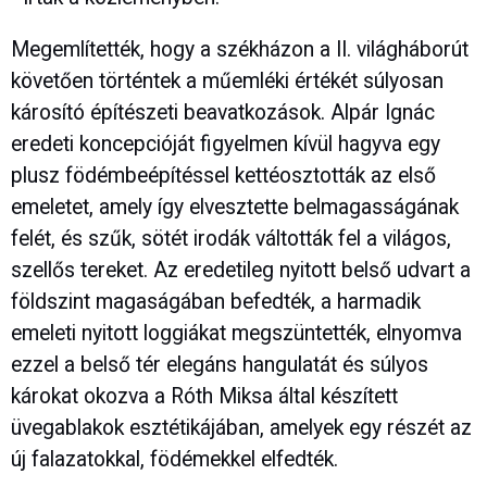
Megemlítették, hogy a székházon a II. világháborút
követően történtek a műemléki értékét súlyosan
károsító építészeti beavatkozások. Alpár Ignác
eredeti koncepcióját figyelmen kívül hagyva egy
plusz födémbeépítéssel kettéosztották az első
emeletet, amely így elvesztette belmagasságának
felét, és szűk, sötét irodák váltották fel a világos,
szellős tereket. Az eredetileg nyitott belső udvart a
földszint magaságában befedték, a harmadik
emeleti nyitott loggiákat megszüntették, elnyomva
ezzel a belső tér elegáns hangulatát és súlyos
károkat okozva a Róth Miksa által készített
üvegablakok esztétikájában, amelyek egy részét az
új falazatokkal, födémekkel elfedték.