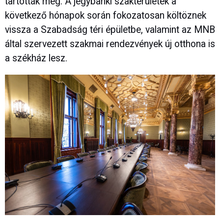
tartották meg. A jegybanki szakterületek a
következő hónapok során fokozatosan költöznek
vissza a Szabadság téri épületbe, valamint az MNB
által szervezett szakmai rendezvények új otthona is
a székház lesz.