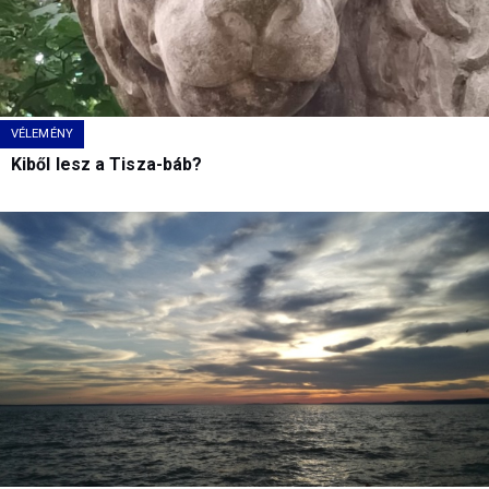
VÉLEMÉNY
Kiből lesz a Tisza-báb?