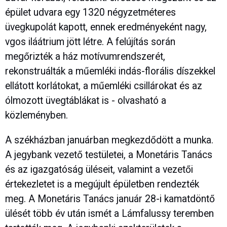
épület udvara egy 1320 négyzetméteres
üvegkupolát kapott, ennek eredményeként nagy,
vgos iláátrium jött létre. A felújítás során
megőrizték a ház motívumrendszerét,
rekonstruálták a műemléki indás-florális díszekkel
ellátott korlátokat, a műemléki csillárokat és az
ólmozott üvegtáblákat is - olvasható a
közleményben.
A székházban januárban megkezdődött a munka.
A jegybank vezető testületei, a Monetáris Tanács
és az igazgatóság üléseit, valamint a vezetői
értekezletet is a megújult épületben rendezték
meg. A Monetáris Tanács január 28-i kamatdöntő
ülését több év után ismét a Lámfalussy teremben