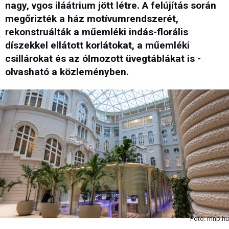
nagy, vgos iláátrium jött létre. A felújítás során
megőrizték a ház motívumrendszerét,
rekonstruálták a műemléki indás-florális
díszekkel ellátott korlátokat, a műemléki
csillárokat és az ólmozott üvegtáblákat is -
olvasható a közleményben.
Fotó: mnb.hu