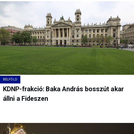
BELFÖLD
KDNP-frakció: Baka András bosszút akar
állni a Fideszen