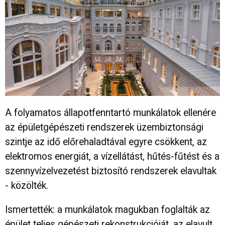
A folyamatos állapotfenntartó munkálatok ellenére
az épületgépészeti rendszerek üzembiztonsági
szintje az idő előrehaladtával egyre csökkent, az
elektromos energiát, a vízellátást, hűtés-fűtést és a
szennyvízelvezetést biztosító rendszerek elavultak
- közölték.
Ismertették: a munkálatok magukban foglalták az
épület teljes gépészeti rekonstrukcióját, az elavult