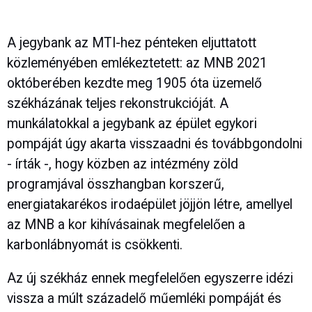
A jegybank az MTI-hez pénteken eljuttatott
közleményében emlékeztetett: az MNB 2021
októberében kezdte meg 1905 óta üzemelő
székházának teljes rekonstrukcióját. A
munkálatokkal a jegybank az épület egykori
pompáját úgy akarta visszaadni és továbbgondolni
- írták -, hogy közben az intézmény zöld
programjával összhangban korszerű,
energiatakarékos irodaépület jöjjön létre, amellyel
az MNB a kor kihívásainak megfelelően a
karbonlábnyomát is csökkenti.
Az új székház ennek megfelelően egyszerre idézi
vissza a múlt századelő műemléki pompáját és