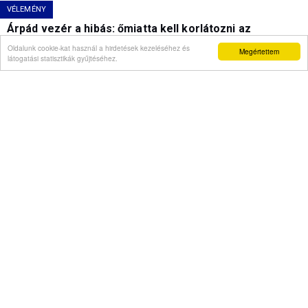
VÉLEMÉNY
Árpád vezér a hibás: őmiatta kell korlátozni az
atomerőművet
Oldalunk cookie-kat használ a hirdetések kezeléséhez és
Megértettem
látogatási statisztikák gyűjtéséhez.
Videó
Semjén Zsolt a "Stop Önkény!" tüntetésen: