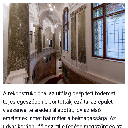
A rekonstrukciónál az utólag beépített födémet
teljes egészében elbontották, ezáltal az épület
visszanyerte eredeti állapotát, így az első
emeletnek ismét hat méter a belmagassága. Az
udvar korábbi, földszinti elfedése megszűnt és az