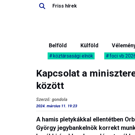
Friss hírek
Belföld
Külföld
Vélemén
köztársasági elnök
foci vb 202
Kapcsolat a miniszter
között
Szerző: gondola
2024. március 11. 19:23
A hamis pletykákkal ellentétben Or
György jegybankelnök korrekt munk