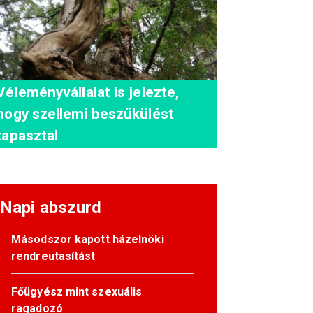
Véleményvállalat is jelezte,
hogy szellemi beszűkülést
tapasztal
Napi abszurd
Másodszor kapott házelnöki
rendreutasítást
Főügyész mint szexuális
ragadozó