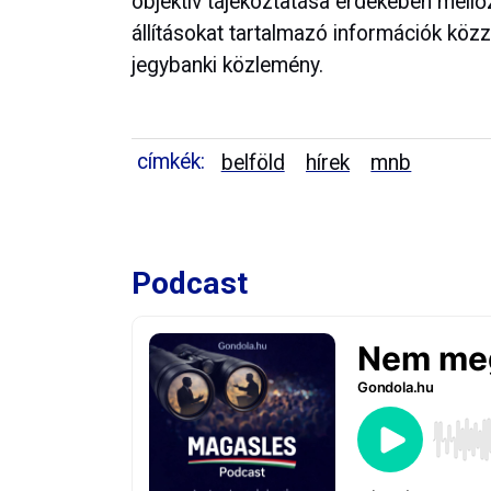
objektív tájékoztatása érdekében mellő
állításokat tartalmazó információk közz
jegybanki közlemény.
címkék:
belföld
hírek
mnb
Podcast