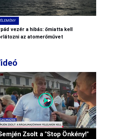
VÉLEMÉNY
pád vezér a hibás: őmiatta kell
orlátozni az atomerőművet
ideó
Semjén Zsolt a "Stop Önkény!"