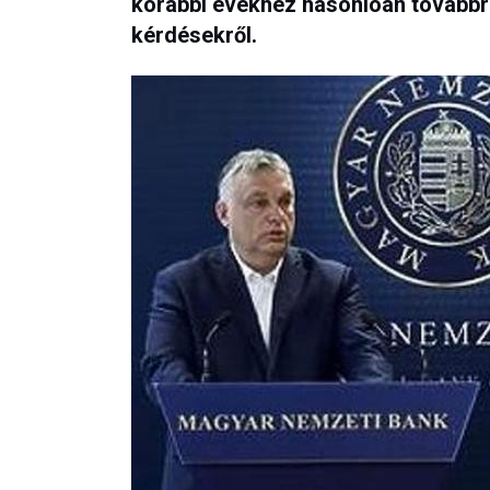
korábbi évekhez hasonlóan továbbr
kérdésekről.