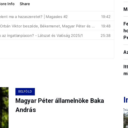
M
F
ho
P
A
It
mi
BELFÖLD
I
Magyar Péter államelnöke Baka
András