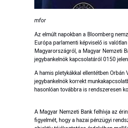
mfor
Az elmúlt napokban a Bloomberg nemzet
Európa parlamenti képviselő is valótlan
Magyarországról, a Magyar Nemzeti Ban
jegybankelnök kapcsolatáról 0150 jele
A hamis pletykákkal ellentétben Orbán 
jegybankelnök korrekt munkakapcsolatb
hasonlóan továbbra is rendszeresen ko
A Magyar Nemzeti Bank felhívja az érin
figyelmét, hogy a hazai pénzügyi rends