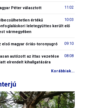
11:02
agyar Péter választott
10:03
elbecsülhetetlen értékű
nfoglaláskori leletegyüttes került elő
est vármegyében
09:10
z első magyar óriás-toronyugró
08:08
tasan autózott az ittas vezetése
att elrendelt kihallgatására
Korábbiak...
nterjú