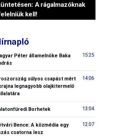
tüntetésen: A rágalmazóknak
felelniük kell!
írnapló
15:25
agyar Péter államelnöke Baka
ndrás
14:06
roszország súlyos csapást mért
krajna legnagyobb olajkitermelő
llalatára
13:04
alatonfüredi Borhetek
12:07
étvári Bence: A közmédia egy
szás csatorna lesz