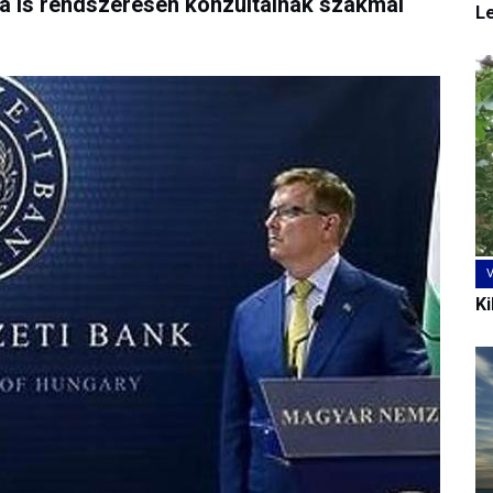
a is rendszeresen konzultálnak szakmai
L
Ki