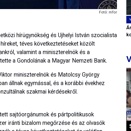
Fotó: mfor
Ár
közi hírügynökség és Ujhelyi István szocialista
k
 híreket, téves következtetéseket közölt
król, valamint a miniszterelnök és a
V
ntette a Gondolának a Magyar Nemzeti Bank.
Viktor miniszterelnök és Matolcsy György
an állnak egymással, és a korábbi évekhez
nzultálnak szakmai kérdésekről.
tett sajtóorgánumok és pártpolitikusok
zer iránti bizalom megőrzése és az olvasók