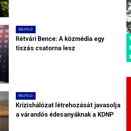
BELFÖLD
Rétvári Bence: A közmédia egy
tiszás csatorna lesz
BELFÖLD
Krízishálózat létrehozását javasolja
a várandós édesanyáknak a KDNP