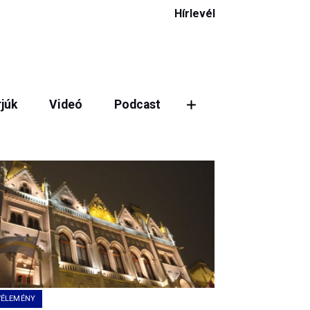
Hírlevél
rjúk
Videó
Podcast
ztás
VÉLEMÉNY