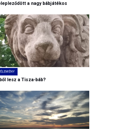
elepleződött a nagy bábjátékos
VÉLEMÉNY
ből lesz a Tisza-báb?