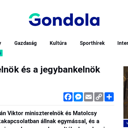
y
Gazdaság
Kultúra
Sporthírek
Inte
6
elnök és a jegybankelnök
Facebook
Messenger
Email
Copy
Megos
Link
bán Viktor miniszterelnök és Matolcsy
akapcsolatban állnak egymással, és a