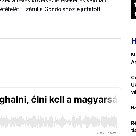
zzék a téves következtetéseket és valótlan
étételét – zárul a Gondolához eljuttatott
H
M
A
O
U
vá
B
R
ti