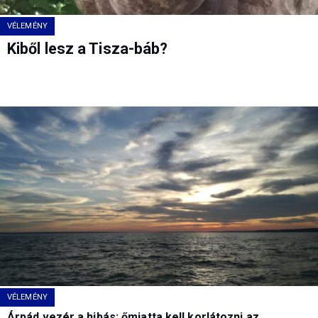
VÉLEMÉNY
Kiből lesz a Tisza-báb?
VÉLEMÉNY
Árpád vezér a hibás: őmiatta kell korlátozni az