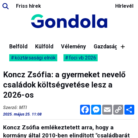
Friss hírek
Hírlevél
Belföld
Külföld
Vélemény
Gazdaság
köztársasági elnök
foci vb 2026
Koncz Zsófia: a gyermeket nevelő
családok költségvetése lesz a
2026-os
Facebook
Messenger
Email
Copy
M
Szerző: MTI
Link
2025. május 25. 11:08
Koncz Zsófia emlékeztetett arra, hogy a
kormány által 2010-ben elindított "családbarát