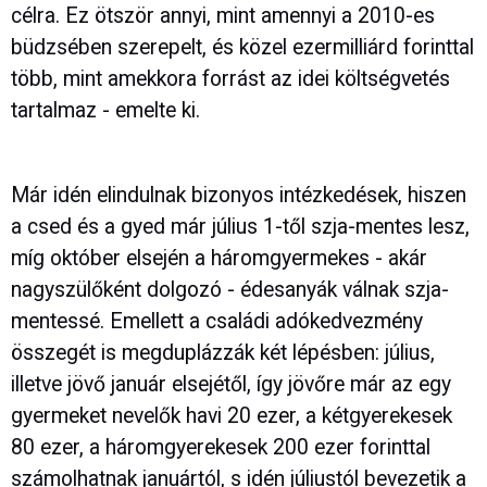
célra. Ez ötször annyi, mint amennyi a 2010-es
büdzsében szerepelt, és közel ezermilliárd forinttal
több, mint amekkora forrást az idei költségvetés
tartalmaz - emelte ki.
Már idén elindulnak bizonyos intézkedések, hiszen
a csed és a gyed már július 1-től szja-mentes lesz,
míg október elsején a háromgyermekes - akár
nagyszülőként dolgozó - édesanyák válnak szja-
mentessé. Emellett a családi adókedvezmény
összegét is megduplázzák két lépésben: július,
illetve jövő január elsejétől, így jövőre már az egy
gyermeket nevelők havi 20 ezer, a kétgyerekesek
80 ezer, a háromgyerekesek 200 ezer forinttal
számolhatnak januártól, s idén júliustól bevezetik a