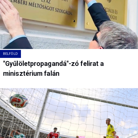
BELFÖLD
"Gyűlöletpropagandá"-zó felirat a
minisztérium falán