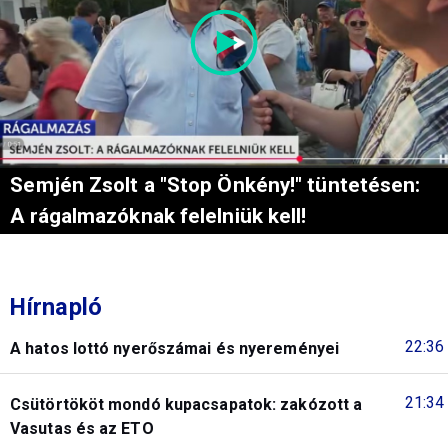
Semjén Zsolt a "Stop Önkény!" tüntetésen:
A rágalmazóknak felelniük kell!
Hírnapló
22:36
A hatos lottó nyerőszámai és nyereményei
21:34
Csütörtököt mondó kupacsapatok: zakózott a
Vasutas és az ETO