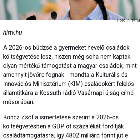
Fotó: hirtv.hu
hirtv.hu
A 2026-os büdzsé a gyermeket nevelő családok
költségvetése lesz, hiszen még soha nem kaptak
olyan mértékű támogatást a magyar családok, mint
amennyit jövőre fognak - mondta a Kulturális és
Innovációs Minisztérium (KIM) családokért felelős
államtitkára a Kossuth rádió Vasárnapi újság című
műsorában.
Koncz Zsófia ismertetése szerint a 2026-os
költségvetésben a GDP öt százalékát fordítják
családtámogatásra, így 4802 milliárd forint jut e