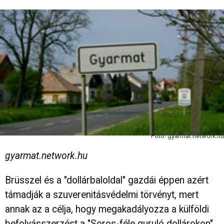
Fotó: gyarmat.network.hu
gyarmat.network.hu
Brüsszel és a "dollárbaloldal" gazdái éppen azért
támadják a szuverenitásvédelmi törvényt, mert
annak az a célja, hogy megakadályozza a külföldi
befolyásszerzést a "Soros-féle guruló dollárokon"