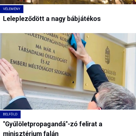
VÉLEMÉNY
Lelepleződött a nagy bábjátékos
BELFÖLD
"Gyűlöletpropagandá"-zó felirat a
minisztérium falán