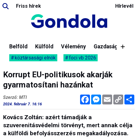
Friss hírek
Hírlevél
Belföld
Külföld
Vélemény
Gazdaság
köztársasági elnök
foci vb 2026
Korrupt EU-politikusok akarják
gyarmatosítani hazánkat
Facebook
Messenger
Email
Copy
M
Szerző: MTI
Link
2024. február 7. 16:16
Kovács Zoltán: azért támadják a
szuverenitásvédelmi törvényt, mert annak célja
a külföldi befolyásszerzés megakadályozása.