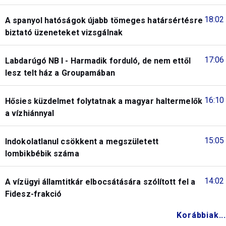
18:02
A spanyol hatóságok újabb tömeges határsértésre
biztató üzeneteket vizsgálnak
17:06
Labdarúgó NB I - Harmadik forduló, de nem ettől
lesz telt ház a Groupamában
16:10
Hősies küzdelmet folytatnak a magyar haltermelők
a vízhiánnyal
15:05
Indokolatlanul csökkent a megszületett
lombikbébik száma
14:02
A vízügyi államtitkár elbocsátására szólított fel a
Fidesz-frakció
Korábbiak...