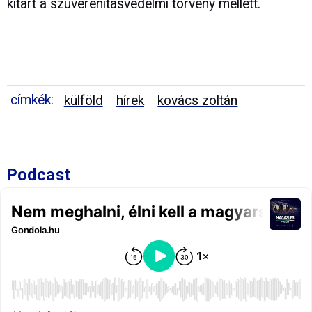
kitart a szuverenitásvédelmi törvény mellett.
címkék:
külföld
hírek
kovács zoltán
Podcast