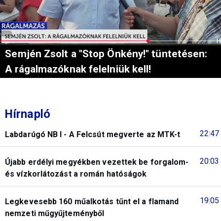
Semjén Zsolt a "Stop Önkény!" tüntetésen:
A rágalmazóknak felelniük kell!
Hírnapló
22:47
Labdarúgó NB I - A Felcsút megverte az MTK-t
20:03
Újabb erdélyi megyékben vezettek be forgalom-
és vízkorlátozást a román hatóságok
19:05
Legkevesebb 160 műalkotás tűnt el a flamand
nemzeti műgyűjteményből