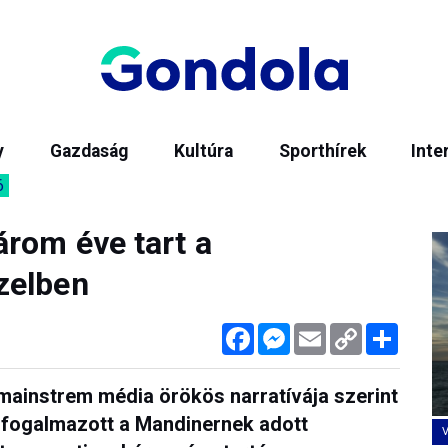
y
Gazdaság
Kultúra
Sporthírek
Inte
6
árom éve tart a
zelben
Facebook
Messenger
Email
Copy
Megos
Link
mainstrem média örökös narratívája szerint
 fogalmazott a Mandinernek adott