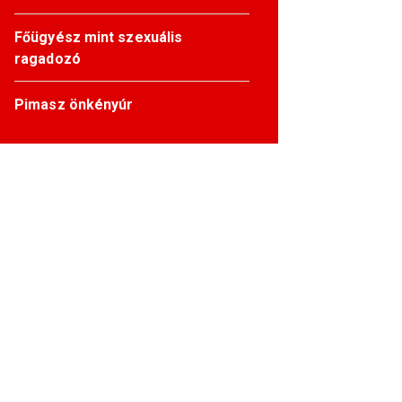
Főügyész mint szexuális
ragadozó
Pimasz önkényúr