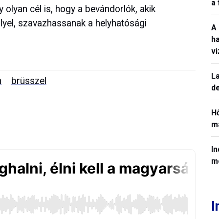
a
olyan cél is, hogy a bevándorlók, akik
lyel, szavazhassanak a helyhatósági
A
h
v
La
n
brüsszel
de
H
ma
In
m
I