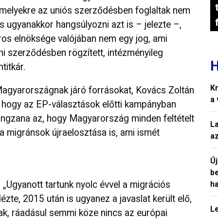
 amelyekre az uniós szerződésben foglaltak nem
s ugyanakkor hangsúlyozni azt is – jelezte –,
os elnöksége valójában nem egy jog, ami
ni szerződésben rögzített, intézményileg
H
titkár.
Kr
 Magyarországnak járó forrásokat, Kovács Zoltán
a
z, hogy az EP-választások előtti kampányban
angzana az, hogy Magyarország minden feltételt
L
 a migránsok újraelosztása is, ami ismét
a
Ú
b
: „Ugyanott tartunk nyolc évvel a migrációs
h
dézte, 2015 után is ugyanez a javaslat került elő,
L
nak, ráadásul semmi köze nincs az európai