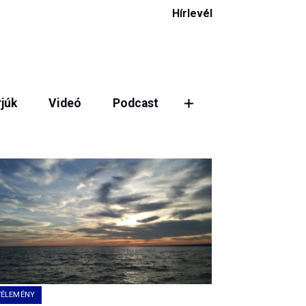
Hírlevél
rjúk
Videó
Podcast
ztás
VÉLEMÉNY