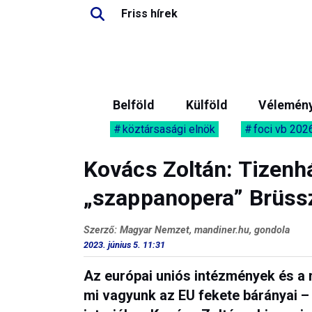
Friss hírek
Belföld
Külföld
Vélemén
köztársasági elnök
foci vb 202
Kovács Zoltán: Tizenh
„szappanopera” Brüss
Szerző: Magyar Nemzet, mandiner.hu, gondola
2023. június 5. 11:31
Az európai uniós intézmények és a 
mi vagyunk az EU fekete bárányai –