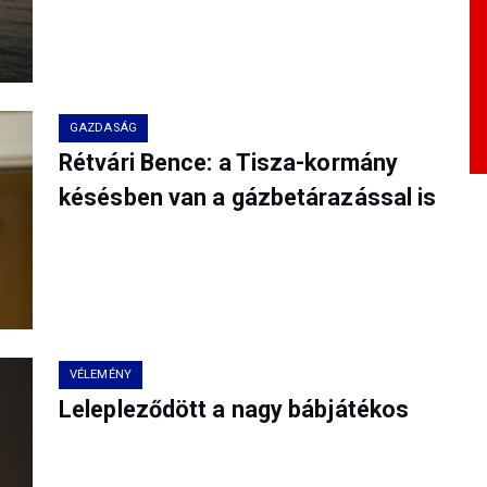
GAZDASÁG
Rétvári Bence: a Tisza-kormány
késésben van a gázbetárazással is
VÉLEMÉNY
Lelepleződött a nagy bábjátékos