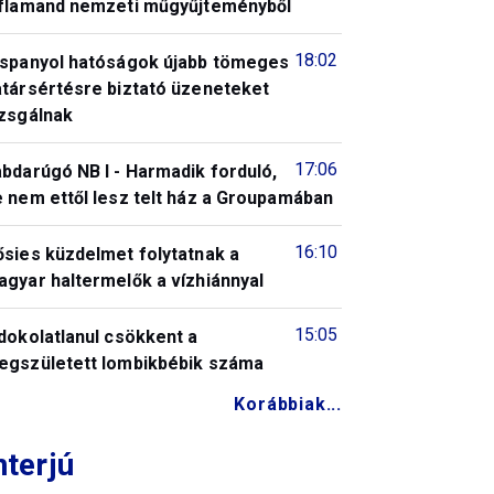
 flamand nemzeti műgyűjteményből
18:02
 spanyol hatóságok újabb tömeges
atársértésre biztató üzeneteket
izsgálnak
17:06
bdarúgó NB I - Harmadik forduló,
 nem ettől lesz telt ház a Groupamában
16:10
ősies küzdelmet folytatnak a
gyar haltermelők a vízhiánnyal
15:05
dokolatlanul csökkent a
egszületett lombikbébik száma
Korábbiak...
nterjú