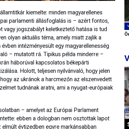
államtitkár kiemelte: minden magyarellenes
ai parlamenti állásfoglalás is – azért fontos,
got vagy jogszabályt keletkeztető hatása is tud
Ön
en olyan aktuális téma, amely miatt zajlik a
m évben intézményesült egy magyarellenesség
való – mutatott rá. Tipikus példa minderre –
V
rán háborúval kapcsolatos békepárti
izálása. Holott, teljesen nyilvánvaló, hogy jelen
k, hogy az ukránok a harcmezőn az elszenvedett
zelmet tudnának aratni, ami a nyugat-európaiak
olatban – amelyet az Európai Parlament
entette: ebben a dologban nem osztottak lapot
z elmúlt évtizedben egyre markánsabban