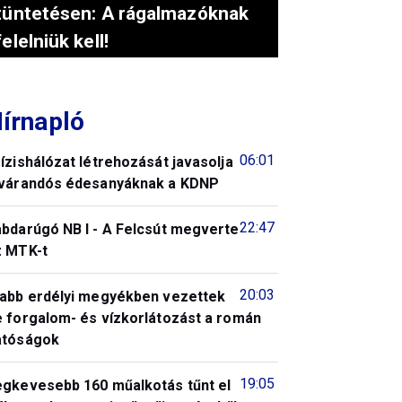
tüntetésen: A rágalmazóknak
felelniük kell!
írnapló
06:01
ízishálózat létrehozását javasolja
 várandós édesanyáknak a KDNP
22:47
abdarúgó NB I - A Felcsút megverte
z MTK-t
20:03
jabb erdélyi megyékben vezettek
e forgalom- és vízkorlátozást a román
atóságok
19:05
egkevesebb 160 műalkotás tűnt el