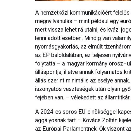
A nemzetközi kommunikációért felelős 
megnyilvánulás – mint például egy európ
mert vissza lehet rá utalni, és kvázi jo
lenni adott esetben. Mindig van valamily
nyomásgyakorlás, az elmúlt tizenháro
az EP baloldalában, ez teljesen nyilván
folytatta – a magyar kormány orosz–uk
álláspontja, illetve annak folyamatos krit
állás szerint minimális az esélye anna
iszonyatos veszteségek után olyan győ
fejében van. – vélekedett az államtitkár.
A 2024-es soros EU-elnökséggel kapcs
aggályosnak tart – Kovács Zoltán kijel
az Európai Parlamentnek. Ők viszont a