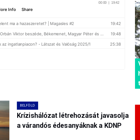
BELFÖLD
Krízishálózat létrehozását javasolja
a várandós édesanyáknak a KDNP