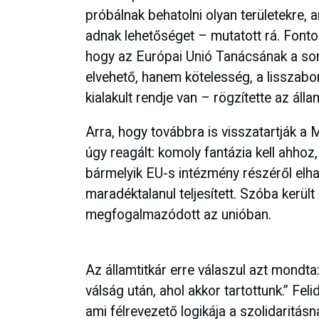
próbálnak behatolni olyan területekre,
adnak lehetőséget – mutatott rá. Fonto
hogy az Európai Unió Tanácsának a sor
elvehető, hanem kötelesség, a lisszabo
kialakult rendje van – rögzítette az állam
Arra, hogy továbbra is visszatartják a
úgy reagált: komoly fantázia kell ahho
bármelyik EU-s intézmény részéről elh
maradéktalanul teljesített. Szóba került
megfogalmazódott az unióban.
Az államtitkár erre válaszul azt mondta
válság után, ahol akkor tartottunk.” Feli
ami félrevezető logikája a szolidaritás