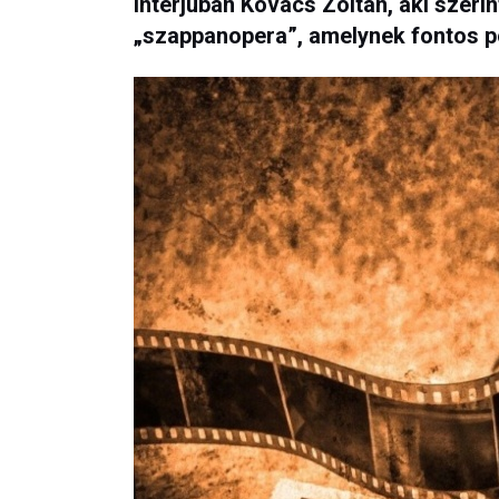
interjúban Kovács Zoltán, aki szeri
„szappanopera”, amelynek fontos po