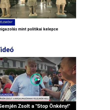
VÉLEMÉNY
igazolás mint politikai kelepce
ideó
Semjén Zsolt a "Stop Önkény!"