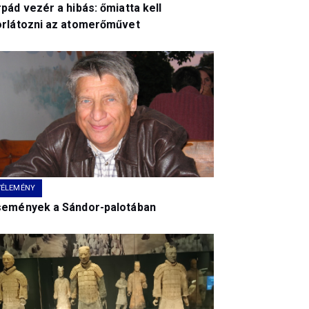
pád vezér a hibás: őmiatta kell
orlátozni az atomerőművet
VÉLEMÉNY
semények a Sándor-palotában