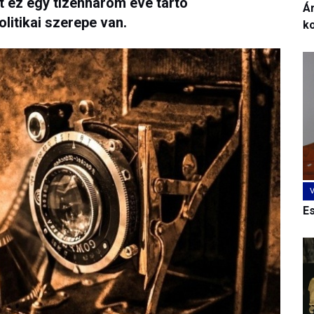
nt ez egy tizenhárom éve tartó
Ár
litikai szerepe van.
k
E