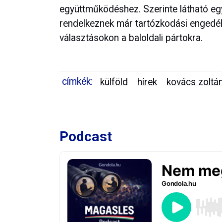
együttműködéshez. Szerinte látható egy 
rendelkeznek már tartózkodási engedél
választásokon a baloldali pártokra.
címkék:
külföld
hírek
kovács zoltá
Podcast