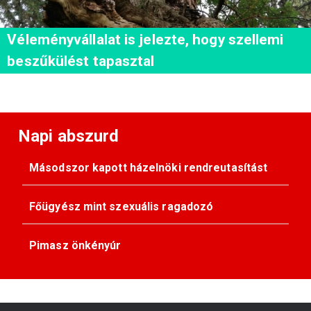
Véleményvállalat is jelezte, hogy szellemi
beszűkülést tapasztal
Napi abszurd
Másodszor kapott házelnöki rendreutasítást
Főügyész mint szexuális ragadozó
Pimasz önkényúr