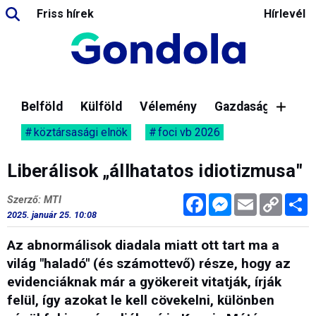
Friss hírek
Hírlevél
Belföld
Külföld
Vélemény
Gazdaság
köztársasági elnök
foci vb 2026
Liberálisok „állhatatos idiotizmusa"
Facebook
Messenger
Email
Copy
M
Szerző: MTI
Link
2025. január 25. 10:08
Az abnormálisok diadala miatt ott tart ma a
világ "haladó" (és számottevő) része, hogy az
evidenciáknak már a gyökereit vitatják, írják
felül, így azokat le kell cövekelni, különben