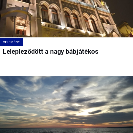
VÉLEMÉNY
Lelepleződött a nagy bábjátékos