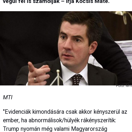
végül fel is számolják – írja Kocsis Máté.
Fotó: MTI
MTI
"Evidenciák kimondására csak akkor kényszerül az
ember, ha abnormálisok/hülyék rákényszerítik:
Trump nyomán még valami Magyarország