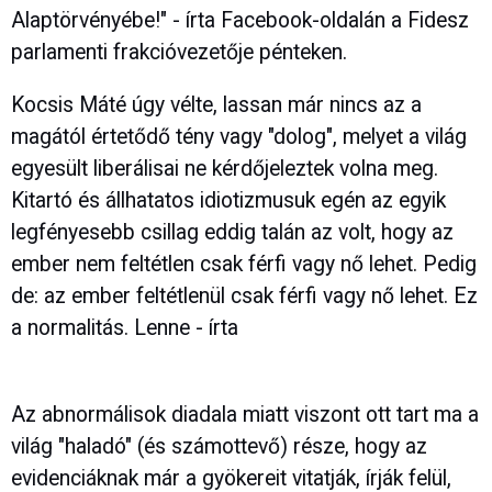
Alaptörvényébe!" - írta Facebook-oldalán a Fidesz
parlamenti frakcióvezetője pénteken.
Kocsis Máté úgy vélte, lassan már nincs az a
magától értetődő tény vagy "dolog", melyet a világ
egyesült liberálisai ne kérdőjeleztek volna meg.
Kitartó és állhatatos idiotizmusuk egén az egyik
legfényesebb csillag eddig talán az volt, hogy az
ember nem feltétlen csak férfi vagy nő lehet. Pedig
de: az ember feltétlenül csak férfi vagy nő lehet. Ez
a normalitás. Lenne - írta
Az abnormálisok diadala miatt viszont ott tart ma a
világ "haladó" (és számottevő) része, hogy az
evidenciáknak már a gyökereit vitatják, írják felül,