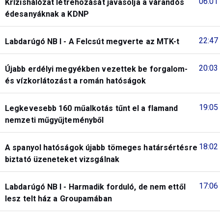
06:01
Krízishálózat létrehozását javasolja a várandós
édesanyáknak a KDNP
22:47
Labdarúgó NB I - A Felcsút megverte az MTK-t
20:03
Újabb erdélyi megyékben vezettek be forgalom-
és vízkorlátozást a román hatóságok
19:05
Legkevesebb 160 műalkotás tűnt el a flamand
nemzeti műgyűjteményből
18:02
A spanyol hatóságok újabb tömeges határsértésre
biztató üzeneteket vizsgálnak
17:06
Labdarúgó NB I - Harmadik forduló, de nem ettől
lesz telt ház a Groupamában