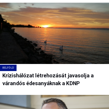
BELFÖLD
Krízishálózat létrehozását javasolja a
várandós édesanyáknak a KDNP