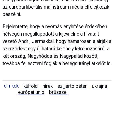
az európai liberális mainstream média elfelejtkezik
beszélni.
Bejelentette, hogy a nyomás enyhítése érdekében
hétvégén megállapodott a kijevi elnöki hivatalt
vezető Andrij Jermakkal, hogy hamarosan aláírják a
szerződést egy új határátkelőhely létrehozásáról a
két ország, Nagyhódos és Nagypalád között,
továbbá fejleszteni fogják a beregsurányi átkelőt is.
címkék:
külföld
hírek
szijjártó péter
ukrajna
európai unió
brüsszel