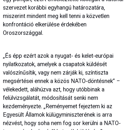
szervezet korábbi egyhangú határozatára,
miszerint mindent meg kell tenni a közvetlen
konfrontáció elkerülése érdekében
Oroszországgal.
„És épp ezért azok a nyugat- és kelet-európai
nyilatkozatok, amelyek a csapatok küldését
valószínűsítik, vagy nem zárják ki, színtiszta
megsértései ennek a közös NATO-döntésnek” –
vélekedett, aláhúzva azt, hogy utóbbinak a
felülvizsgálatát, módosítását senki nem
kezdeményezte. „Reményemet fejeztem ki az
Egyesült Államok külügyminiszterének is arra
nézvést, hogy soha nem fog sor kerülni a NATO-