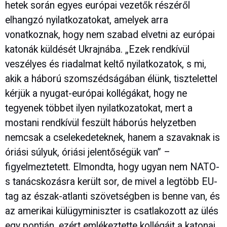
hetek során egyes európai vezetők részéről
elhangzó nyilatkozatokat, amelyek arra
vonatkoznak, hogy nem szabad elvetni az európai
katonák küldését Ukrajnába. „Ezek rendkívül
veszélyes és riadalmat keltő nyilatkozatok, s mi,
akik a háború szomszédságában élünk, tisztelettel
kérjük a nyugat-európai kollégákat, hogy ne
tegyenek többet ilyen nyilatkozatokat, mert a
mostani rendkívül feszült háborús helyzetben
nemcsak a cselekedeteknek, hanem a szavaknak is
óriási súlyuk, óriási jelentőségük van” –
figyelmeztetett. Elmondta, hogy ugyan nem NATO-
s tanácskozásra került sor, de mivel a legtöbb EU-
tag az észak-atlanti szövetségben is benne van, és
az amerikai külügyminiszter is csatlakozott az ülés
egy pontján, ezért emlékeztette kollégáit a katonai