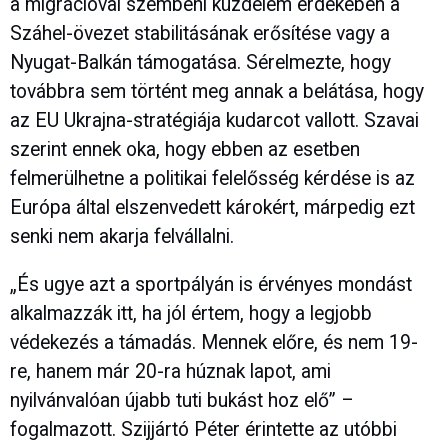
a migrációval szembeni küzdelem érdekében a
Száhel-övezet stabilitásának erősítése vagy a
Nyugat-Balkán támogatása. Sérelmezte, hogy
továbbra sem történt meg annak a belátása, hogy
az EU Ukrajna-stratégiája kudarcot vallott. Szavai
szerint ennek oka, hogy ebben az esetben
felmerülhetne a politikai felelősség kérdése is az
Európa által elszenvedett károkért, márpedig ezt
senki nem akarja felvállalni.
„És ugye azt a sportpályán is érvényes mondást
alkalmazzák itt, ha jól értem, hogy a legjobb
védekezés a támadás. Mennek előre, és nem 19-
re, hanem már 20-ra húznak lapot, ami
nyilvánvalóan újabb tuti bukást hoz elő” –
fogalmazott. Szijjártó Péter érintette az utóbbi