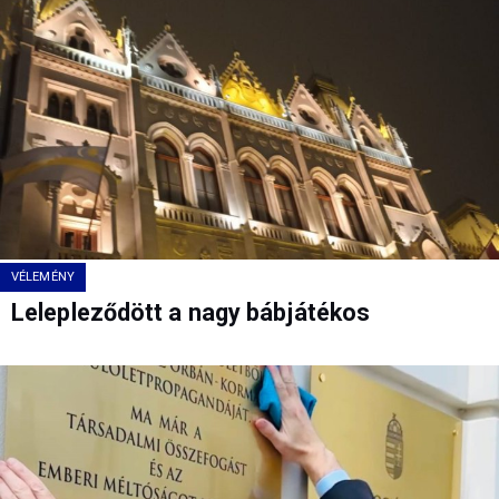
VÉLEMÉNY
Lelepleződött a nagy bábjátékos