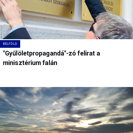
BELFÖLD
"Gyűlöletpropagandá"-zó felirat a
minisztérium falán