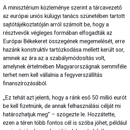
A minisztérium közleménye szerint a tárcavezető
az európai uniós külügyi tanács szünetében tartott
sajtótájékoztatóján arról számolt be, hogy a
résztvevők végleges formában elfogadták az
Európai Békekeret összegének megemelését, erre
hazánk konstruktív tartózkodása mellett került sor,
aminek az ára az a szabálymódosítás volt,
amelynek értelmében Magyarországnak semmiféle
terhet nem kell vállalnia a fegyverszállítás
finanszírozásából.
„Ez tehát azt jelenti, hogy a ránk eső 50 millió eurót
be kell fizetnünk, de annak felhasználási célját mi
határozhatjuk meg” – szögezte le. Hozzátette,
ezen a téren több fontos cél is szóba jöhet, például