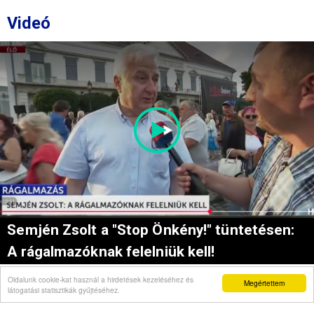
Videó
Semjén Zsolt a "Stop Önkény!" tüntetésen:
A rágalmazóknak felelniük kell!
Oldalunk cookie-kat használ a hirdetések kezeléséhez és
Megértettem
látogatási statisztikák gyűjtéséhez.