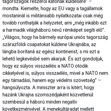
tagországok részéről katonák küldésére” –
mondta. Kiemelte, hogy az EU vagy a tagállamok
mostaninál is militánsabb nyilatkozatai csak még
tovább ronthatják a helyzetet, ami „még inkább ezt
a harmadik világháború nevű rémképet segíti elő”.
„Világos, hogy ha bármely európai uniós tagország
szárazföldi csapatokat küldene Ukrajnába, az
lángba borítaná az egész kontinenst, s mi ezt a
lehető legkevésbé sem akarjuk. És azt gondoljuk,
hogy ez súlyos visszaélés a NATO ötödik
cikkelyével is, súlyos visszaélés, mivel a NATO nem
egy támadási, hanem egy védelmi szövetség” –
hangsúlyozta. A miniszter arra is kitért, hogy
hazánk Ukrajna szomszédjaként közvetlenül
szembesül a háború minden negatív
következményével. A menekültáradat mellett