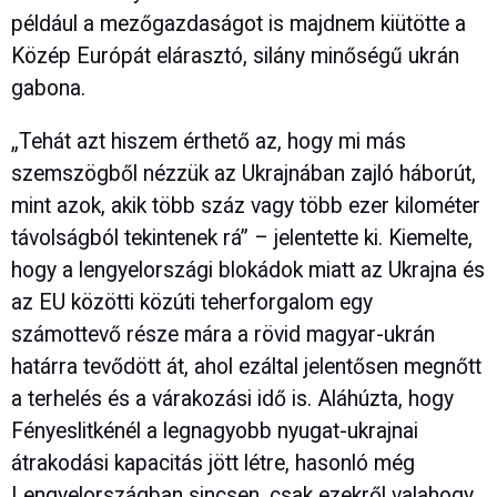
például a mezőgazdaságot is majdnem kiütötte a
Közép Európát elárasztó, silány minőségű ukrán
gabona.
„Tehát azt hiszem érthető az, hogy mi más
szemszögből nézzük az Ukrajnában zajló háborút,
mint azok, akik több száz vagy több ezer kilométer
távolságból tekintenek rá” – jelentette ki. Kiemelte,
hogy a lengyelországi blokádok miatt az Ukrajna és
az EU közötti közúti teherforgalom egy
számottevő része mára a rövid magyar-ukrán
határra tevődött át, ahol ezáltal jelentősen megnőtt
a terhelés és a várakozási idő is. Aláhúzta, hogy
Fényeslitkénél a legnagyobb nyugat-ukrajnai
átrakodási kapacitás jött létre, hasonló még
Lengyelországban sincsen, csak ezekről valahogy