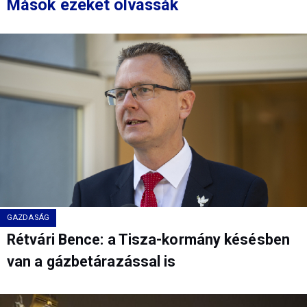
Mások ezeket olvassák
GAZDASÁG
Rétvári Bence: a Tisza-kormány késésben
van a gázbetárazással is