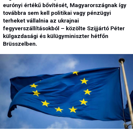
eurónyi értékű bővítését, Magyarországnak így
továbbra sem kell politikai vagy pénzügyi
terheket vállalnia az ukrajnai
fegyverszállításokból – közölte Szijjártó Péter
külgazdasági és külügyminiszter hétfőn
Brüsszelben.