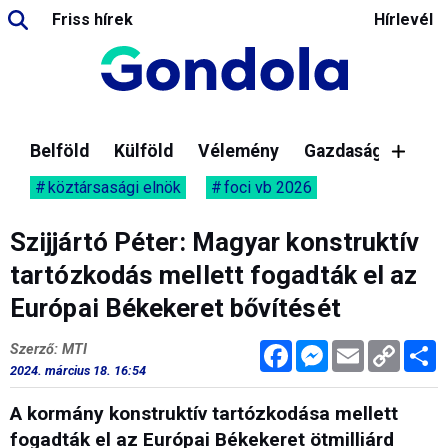
Friss hírek
Hírlevél
Belföld
Külföld
Vélemény
Gazdaság
köztársasági elnök
foci vb 2026
Szijjártó Péter: Magyar konstruktív
tartózkodás mellett fogadták el az
Európai Békekeret bővítését
Facebook
Messenger
Email
Copy
M
Szerző: MTI
Link
2024. március 18. 16:54
A kormány konstruktív tartózkodása mellett
fogadták el az Európai Békekeret ötmilliárd