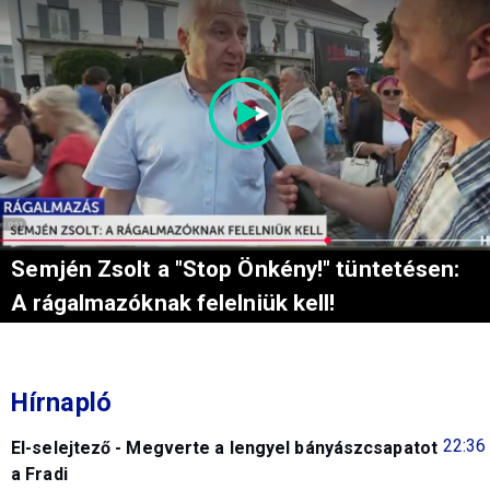
Semjén Zsolt a "Stop Önkény!" tüntetésen:
A rágalmazóknak felelniük kell!
Hírnapló
22:36
El-selejtező - Megverte a lengyel bányászcsapatot
a Fradi