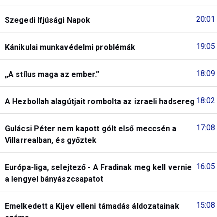
20:01
Szegedi Ifjúsági Napok
19:05
Kánikulai munkavédelmi problémák
18:09
„A stílus maga az ember.”
18:02
A Hezbollah alagútjait rombolta az izraeli hadsereg
17:08
Gulácsi Péter nem kapott gólt első meccsén a
Villarrealban, és győztek
16:05
Európa-liga, selejtező - A Fradinak meg kell vernie
a lengyel bányászcsapatot
15:08
Emelkedett a Kijev elleni támadás áldozatainak