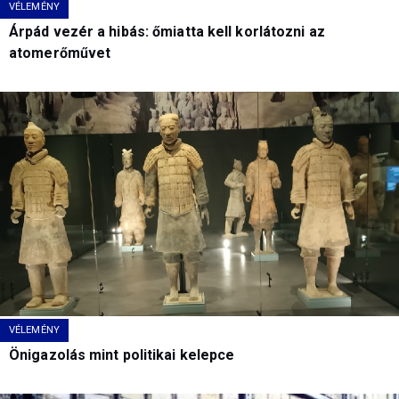
VÉLEMÉNY
Árpád vezér a hibás: őmiatta kell korlátozni az
atomerőművet
VÉLEMÉNY
Önigazolás mint politikai kelepce