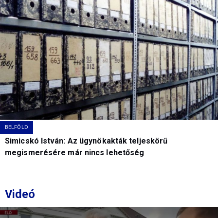
BELFÖLD
Simicskó István: Az ügynökakták teljeskörű
megismerésére már nincs lehetőség
Videó