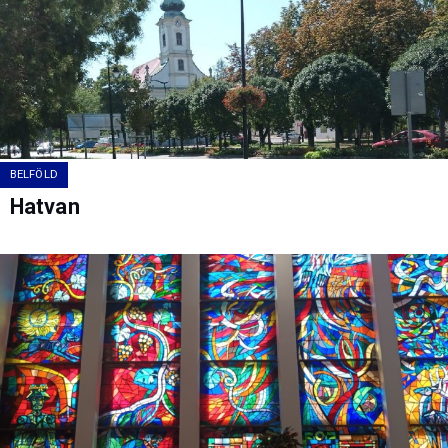
BELFÖLD
Hatvan