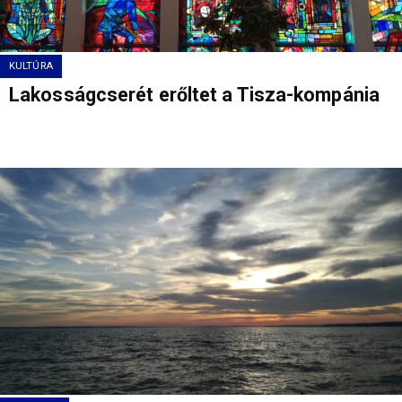
KULTÚRA
Lakosságcserét erőltet a Tisza-kompánia