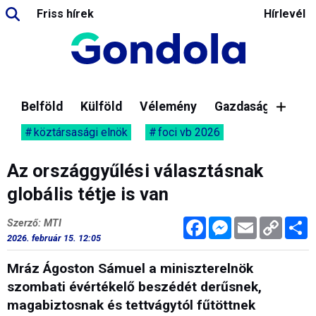
Friss hírek
Hírlevél
Belföld
Külföld
Vélemény
Gazdaság
köztársasági elnök
foci vb 2026
Az országgyűlési választásnak
globális tétje is van
Facebook
Messenger
Email
Copy
M
Szerző: MTI
Link
2026. február 15. 12:05
Mráz Ágoston Sámuel a miniszterelnök
szombati évértékelő beszédét derűsnek,
magabiztosnak és tettvágytól fűtöttnek