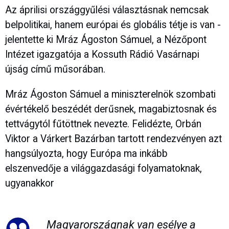
Az áprilisi országgyűlési választásnak nemcsak
belpolitikai, hanem európai és globális tétje is van -
jelentette ki Mráz Ágoston Sámuel, a Nézőpont
Intézet igazgatója a Kossuth Rádió Vasárnapi
újság című műsorában.
Mráz Ágoston Sámuel a miniszterelnök szombati
évértékelő beszédét derűsnek, magabiztosnak és
tettvágytól fűtöttnek nevezte. Felidézte, Orbán
Viktor a Várkert Bazárban tartott rendezvényen azt
hangsúlyozta, hogy Európa ma inkább
elszenvedője a világgazdasági folyamatoknak,
ugyanakkor
Magyarországnak van esélye a