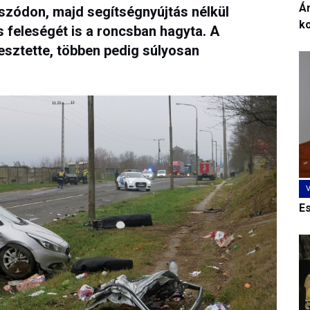
Ár
Aszódon, majd segítségnyújtás nélkül
k
s feleségét is a roncsban hagyta. A
esztette, többen pedig súlyosan
E