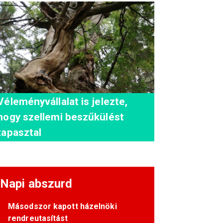
Véleményvállalat is jelezte,
hogy szellemi beszűkülést
tapasztal
Napi abszurd
Másodszor kapott házelnöki
rendreutasítást