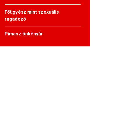
Főügyész mint szexuális
ragadozó
Pimasz önkényúr