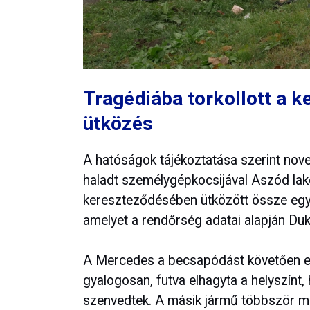
Tragédiába torkollott a 
ütközés
A hatóságok tájékoztatása szerint nove
haladt személygépkocsijával Aszód lako
kereszteződésében ütközött össze egy
amelyet a rendőrség adatai alapján Duk
A Mercedes a becsapódást követően egy
gyalogosan, futva elhagyta a helyszínt,
szenvedtek. A másik jármű többször me