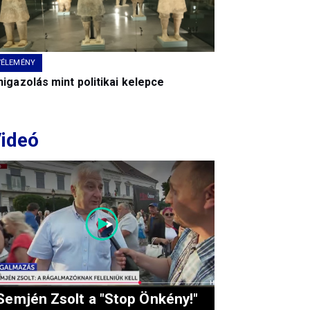
VÉLEMÉNY
igazolás mint politikai kelepce
ideó
Semjén Zsolt a "Stop Önkény!"