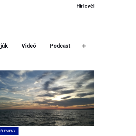
Hírlevél
rjúk
Videó
Podcast
ztás
VÉLEMÉNY