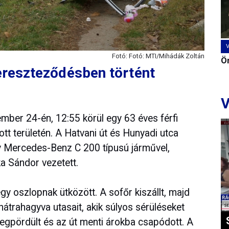
Fotó: Fotó: MTI/Mihádák Zoltán
Ön
kereszteződésben történt
V
mber 24-én, 12:55 körül egy 63 éves férfi
tt területén. A Hatvani út és Hunyadi utca
 Mercedes-Benz C 200 típusú járművel,
a Sándor vezetett.
 oszlopnak ütközött. A sofőr kiszállt, majd
 hátrahagyva utasait, akik súlyos sérüléseket
gpördült és az út menti árokba csapódott. A