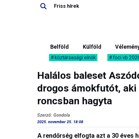
Friss hírek
Belföld
Külföld
Vélemén
köztársasági elnök
foci vb 202
Halálos baleset Aszód
drogos ámokfutót, aki 
roncsban hagyta
Szerző: Gondola
2025. november 25. 18:08
A rendőrség elfogta azt a 30 éves ha