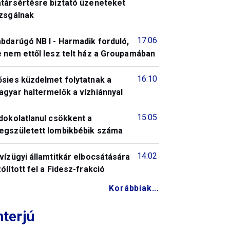
atársértésre biztató üzeneteket
izsgálnak
17:06
bdarúgó NB I - Harmadik forduló,
 nem ettől lesz telt ház a Groupamában
16:10
ősies küzdelmet folytatnak a
gyar haltermelők a vízhiánnyal
15:05
dokolatlanul csökkent a
egszületett lombikbébik száma
14:02
vízügyi államtitkár elbocsátására
ólított fel a Fidesz-frakció
Korábbiak...
nterjú