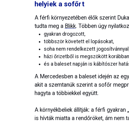
helyiek a sofőrt
A férfi környezetében élők szerint Duka
tudta meg a
Blikk
. Többen úgy nyilatkozt
gyakran drogozott,
többször követett el lopásokat,
soha nem rendelkezett jogosítvánnyal
házi őrizetből is megszökött korábban
és a baleset napján is kábítószer hatá
A Mercedesben a baleset idején az egyi
akit a szemtanúk szerint a sofőr megpr
hagyta a többiekkel együtt.
A környékbeliek állítják: a férfi gyakra
is hívták miatta a rendőröket, ám nem t