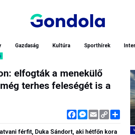
y
Gazdaság
Kultúra
Sporthírek
Inte
6
on: elfogták a menekülő
még terhes feleségét is a
Facebook
Messenger
Email
Copy
Megos
Link
tvani férfit, Duka Sándort, aki hétfőn kora