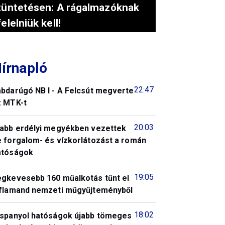
tüntetésen: A rágalmazóknak
felelniük kell!
írnapló
22:47
abdarúgó NB I - A Felcsút megverte
z MTK-t
20:03
jabb erdélyi megyékben vezettek
e forgalom- és vízkorlátozást a román
atóságok
19:05
egkevesebb 160 műalkotás tűnt el
 flamand nemzeti műgyűjteményből
18:02
 spanyol hatóságok újabb tömeges