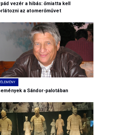
pád vezér a hibás: őmiatta kell
orlátozni az atomerőművet
VÉLEMÉNY
semények a Sándor-palotában