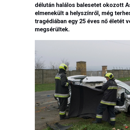
délután halálos balesetet okozott 
elmenekült a helyszínről, még terhe
tragédiában egy 25 éves nő életét v
megsérültek.