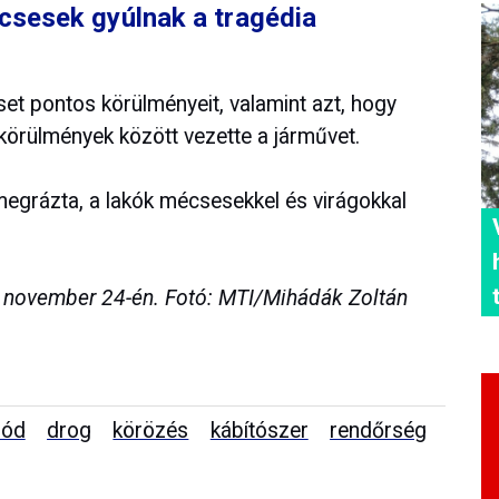
sesek gyúlnak a tragédia
eset pontos körülményeit, valamint azt, hogy
körülmények között vezette a járművet.
egrázta, a lakók mécsesekkel és virágokkal
 november 24-én. Fotó: MTI/Mihádák Zoltán
zód
drog
körözés
kábítószer
rendőrség