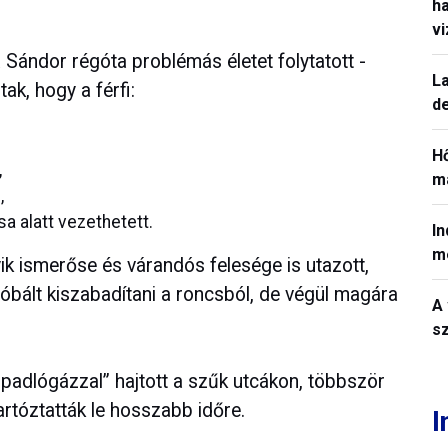
h
v
 Sándor régóta problémás életet folytatott -
La
ak, hogy a férfi:
de
H
,
ma
,
sa alatt vezethetett.
In
m
k ismerőse és várandós felesége is utazott,
óbált kiszabadítani a roncsból, de végül magára
A 
sz
n „padlógázzal” hajtott a szűk utcákon, többször
artóztatták le hosszabb időre.
I