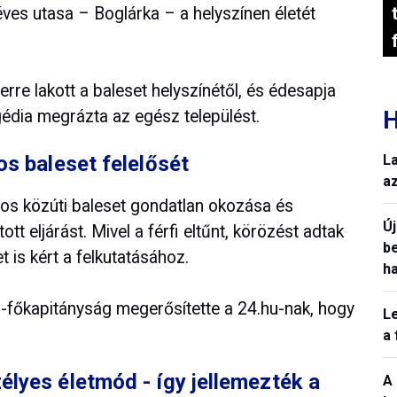
ves utasa – Boglárka – a helyszínen életét
rre lakott a baleset helyszínétől, és édesapja
H
gédia megrázta az egész települést.
os baleset felelősét
L
a
los közúti baleset gondatlan okozása és
Ú
tt eljárást. Mivel a férfi eltűnt, körözést adtak
b
t is kért a felkutatásához.
h
-főkapitányság megerősítette a 24.hu-nak, hogy
L
a
lyes életmód - így jellemezték a
A