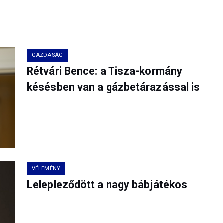
GAZDASÁG
Rétvári Bence: a Tisza-kormány
késésben van a gázbetárazással is
VÉLEMÉNY
Lelepleződött a nagy bábjátékos