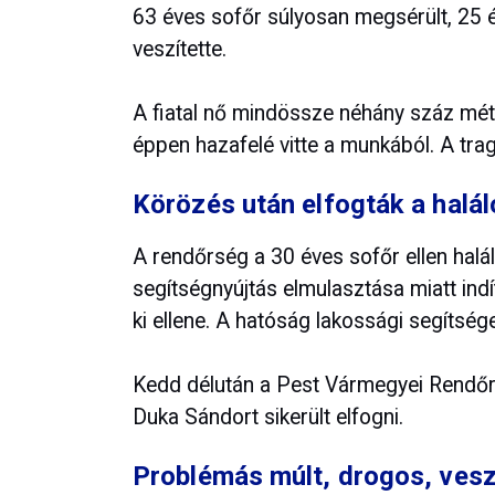
63 éves sofőr súlyosan megsérült, 25 é
veszítette.
A fiatal nő mindössze néhány száz méte
éppen hazafelé vitte a munkából. A tra
Körözés után elfogták a halál
A rendőrség a 30 éves sofőr ellen halá
segítségnyújtás elmulasztása miatt indíto
ki ellene. A hatóság lakossági segítsége
Kedd délután a Pest Vármegyei Rendőr
Duka Sándort sikerült elfogni.
Problémás múlt, drogos, veszé