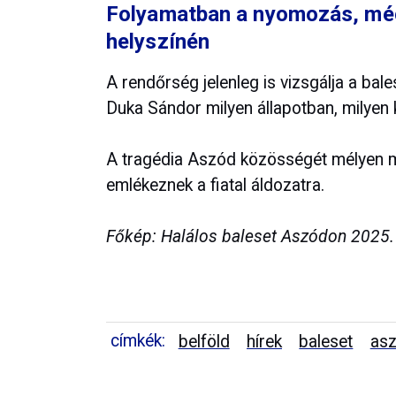
Folyamatban a nyomozás, méc
helyszínén
A rendőrség jelenleg is vizsgálja a bal
Duka Sándor milyen állapotban, milyen 
A tragédia Aszód közösségét mélyen m
emlékeznek a fiatal áldozatra.
Főkép: Halálos baleset Aszódon 2025.
címkék:
belföld
hírek
baleset
as