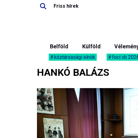
Friss hírek
Belföld
Külföld
Vélemén
köztársasági elnök
foci vb 202
HANKÓ BALÁZS