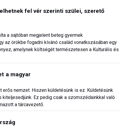
hetnek fel vér szerinti szülei, szerető
lta a sajtóban megjelent beteg gyermek
ogy az örökbe fogadni kívánó család vonatkozásában egy
ényez, amelynek költségét természetesen a Kulturális és
et a magyar
t erős nemzet. Hiszen küldetésünk is ez. Küldetésünk
 kiteljesedjünk. Ez pedig csak a szomszédainkkal való
mazott a tárcavezető.
ország