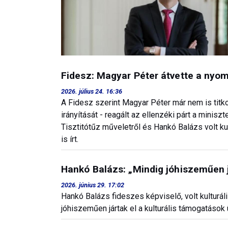
Fidesz: Magyar Péter átvette a nyo
2026. július 24. 16:36
A Fidesz szerint Magyar Péter már nem is tit
irányítását - reagált az ellenzéki párt a mini
Tisztitótűz műveletről és Hankó Balázs volt ku
is írt.
Hankó Balázs: „Mindig jóhiszeműen j
2026. június 29. 17:02
Hankó Balázs fideszes képviselő, volt kulturál
jóhiszeműen jártak el a kulturális támogatások