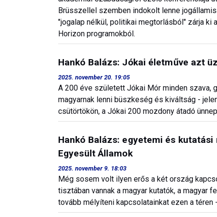
Brüsszellel szemben indokolt lenne jogállamis
"jogalap nélkül, politikai megtorlásból" zárja 
Horizon programokból.
Hankó Balázs: Jókai életműve azt üz
2025. november 20. 19:05
A 200 éve született Jókai Mór minden szava, go
magyarnak lenni büszkeség és kiváltság - jelent
csütörtökön, a Jókai 200 mozdony átadó ünnep
Hankó Balázs: egyetemi és kutatási
Egyesült Államok
2025. november 9. 18:03
Még sosem volt ilyen erős a két ország kapcs
tisztában vannak a magyar kutatók, a magyar f
tovább mélyíteni kapcsolatainkat ezen a téren -