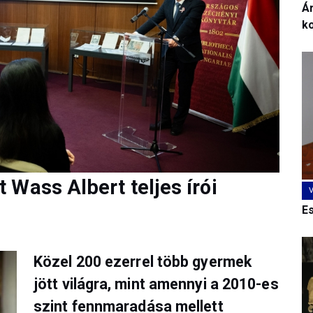
Ár
k
Wass Albert teljes írói
E
Közel 200 ezerrel több gyermek
jött világra, mint amennyi a 2010-es
szint fennmaradása mellett