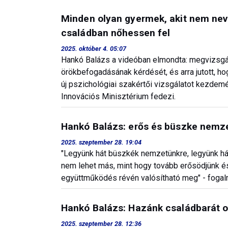
Minden olyan gyermek, akit nem nevel
családban nőhessen fel
2025. október 4. 05:07
Hankó Balázs a videóban elmondta: megvizsgá
örökbefogadásának kérdését, és arra jutott, h
új pszichológiai szakértői vizsgálatot kezdem
Innovációs Minisztérium fedezi.
Hankó Balázs: erős és büszke nemz
2025. szeptember 28. 19:04
"Legyünk hát büszkék nemzetünkre, legyünk há
nem lehet más, mint hogy tovább erősödjünk és
együttműködés révén valósítható meg" - fogal
Hankó Balázs: Hazánk családbarát 
2025. szeptember 28. 12:36