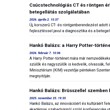
Csúcstechnológiás CT és röntgen érk
betegellátás szolgálatában
2026. április 2. 15:37
Új, korszerű CT- és röntgenberendezést adott á
fejlesztéssel javul a diagnosztika és a betegel
Hankó Balázs: a Harry Potter-törté
2026. február 7. 10:06
A Harry Potter-történet mára már nemzedékeken
szülők és nagyszülők is kedvelik, olvassák, fe
Minisztérium (KIM) vezetője pénteken Szentendré
megnyitóján.
Hankó Balázs: Brüsszellel szemben ke
2025. november 25. 19:35
Hankó Balázs, az innovációért és kultúráért fe
akadémiai szabadságról szóló konferenciája utá