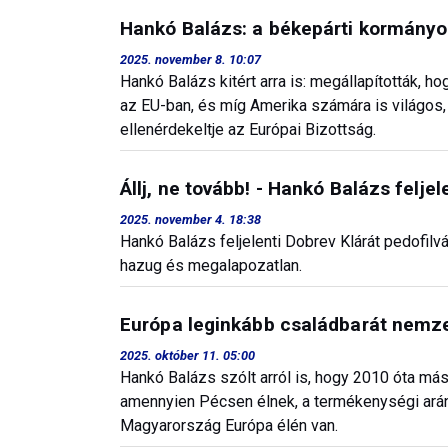
Hankó Balázs: a békepárti kormányok
2025. november 8. 10:07
Hankó Balázs kitért arra is: megállapították, ho
az EU-ban, és míg Amerika számára is világos
ellenérdekeltje az Európai Bizottság.
Állj, ne tovább! - Hankó Balázs feljel
2025. november 4. 18:38
Hankó Balázs feljelenti Dobrev Klárát pedofilvá
hazug és megalapozatlan.
Európa leginkább családbarát nemz
2025. október 11. 05:00
Hankó Balázs szólt arról is, hogy 2010 óta má
amennyien Pécsen élnek, a termékenységi ará
Magyarország Európa élén van.