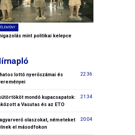
VÉLEMÉNY
igazolás mint politikai kelepce
írnapló
22:36
 hatos lottó nyerőszámai és
yereményei
21:34
sütörtököt mondó kupacsapatok:
akózott a Vasutas és az ETO
20:04
agyarverő olaszokat, németeket
télnek el másodfokon