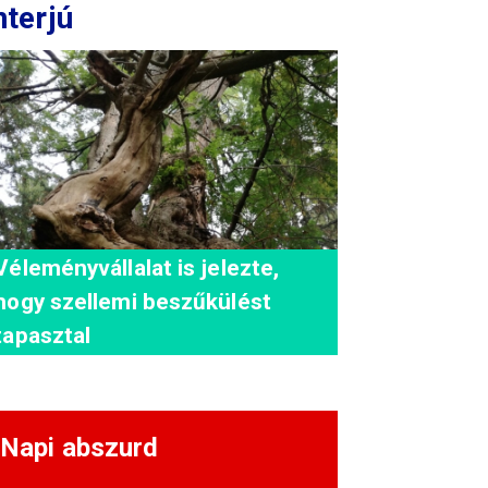
nterjú
Véleményvállalat is jelezte,
hogy szellemi beszűkülést
tapasztal
Napi abszurd