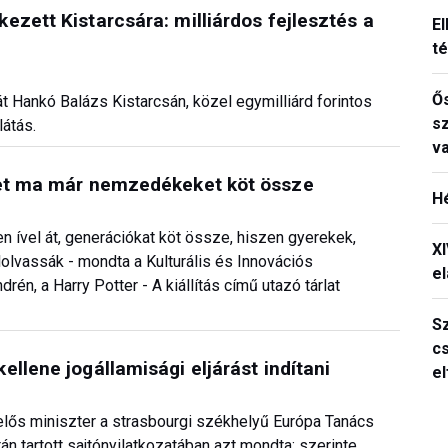
ezett Kistarcsára: milliárdos fejlesztés a
El
t
Ős
t Hankó Balázs Kistarcsán, közel egymilliárd forintos
s
látás.
v
net ma már nemzedékeket köt össze
H
 ível át, generációkat köt össze, hiszen gyerekek,
X
lolvassák - mondta a Kulturális és Innovációs
el
n, a Harry Potter - A kiállítás című utazó tárlat
S
c
llene jogállamisági eljárást indítani
e
lelős miniszter a strasbourgi székhelyű Európa Tanács
n tartott sajtónyilatkozatában azt mondta: szerinte