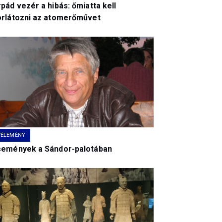
pád vezér a hibás: őmiatta kell
orlátozni az atomerőművet
VÉLEMÉNY
semények a Sándor-palotában