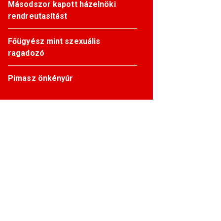
Másodszor kapott házelnöki
rendreutasítást
Főügyész mint szexuális
ragadozó
Pimasz önkényúr