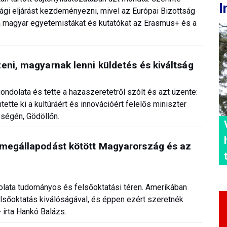
I
ági eljárást kezdeményezni, mivel az Európai Bizottság
ki a magyar egyetemistákat és kutatókat az Erasmus+ és a
eni, magyarnak lenni küldetés és kiváltság
ndolata és tette a hazaszeretetről szólt és azt üzente:
ette ki a kultúráért és innovációért felelős miniszter
ségén, Gödöllőn.
 megállapodást kötött Magyarország és az
olata tudományos és felsőoktatási téren. Amerikában
elsőoktatás kiválóságával, és éppen ezért szeretnék
 írta Hankó Balázs.