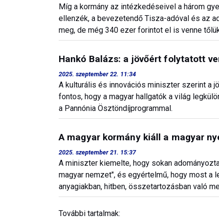
Míg a kormány az intézkedéseivel a három gyer
ellenzék, a bevezetendő Tisza-adóval és az 
meg, de még 340 ezer forintot el is venne tőlük
Hankó Balázs: a jövőért folytatott 
2025. szeptember 22. 11:34
A kulturális és innovációs miniszter szerint a j
fontos, hogy a magyar hallgatók a világ legkü
a Pannónia Ösztöndíjprogrammal.
A magyar kormány kiáll a magyar nyel
2025. szeptember 21. 15:37
A miniszter kiemelte, hogy sokan adományoztak,
magyar nemzet", és egyértelmű, hogy most a 
anyagiakban, hitben, összetartozásban való m
További tartalmak: