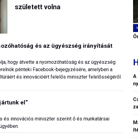
született volna
Ön
mozóhatóság és az ügyészség irányítását
H
kolja, hogy átvette a nyomozóhatóság és az ügyészség
szterelnök pénteki Facebook-bejegyzésére, amelyben a
A
ltúráért és innovációért felelős miniszter felelősségéről
n
C
ártunk el”
z
is és innovációs miniszter szerint ő és munkatársai
M
 ügyében.
í