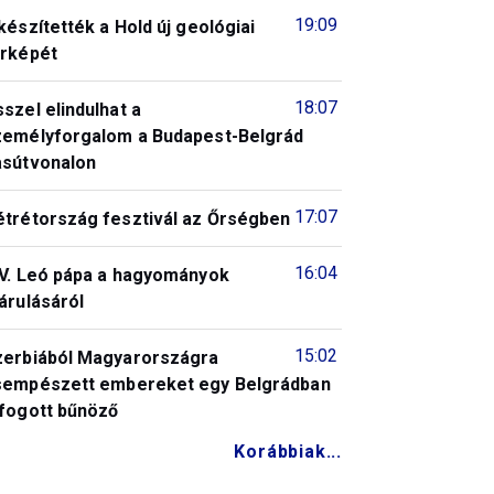
19:09
készítették a Hold új geológiai
érképét
18:07
szel elindulhat a
zemélyforgalom a Budapest-Belgrád
asútvonalon
17:07
étrétország fesztivál az Őrségben
16:04
IV. Leó pápa a hagyományok
árulásáról
15:02
zerbiából Magyarországra
sempészett embereket egy Belgrádban
lfogott bűnöző
Korábbiak...