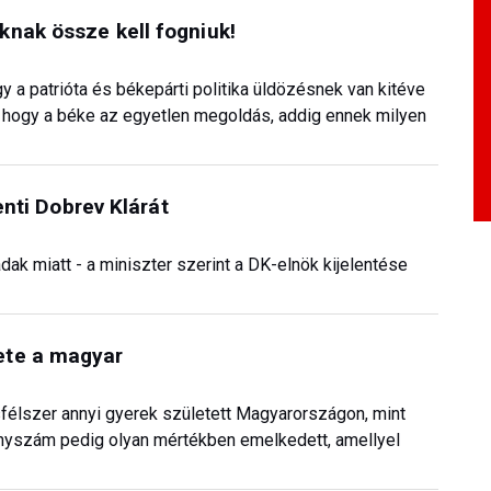
nak össze kell fogniuk!
gy a patrióta és békepárti politika üldözésnek van kitéve
, hogy a béke az egyetlen megoldás, addig ennek milyen
enti Dobrev Klárát
dak miatt - a miniszter szerint a DK-elnök kijelentése
ete a magyar
sfélszer annyi gyerek született Magyarországon, mint
nyszám pedig olyan mértékben emelkedett, amellyel