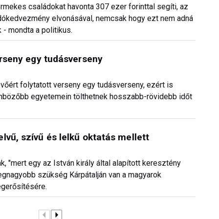
mekes családokat havonta 307 ezer forinttal segíti, az
adókedvezmény elvonásával, nemcsak hogy ezt nem adná
 - mondta a politikus.
verseny egy tudásverseny
övőért folytatott verseny egy tudásverseny, ezért is
lönbözőbb egyetemein tölthetnek hosszabb-rövidebb időt
vű, szívű és lelkű oktatás mellett
 "mert egy az István király által alapított keresztény
legnagyobb szükség Kárpátalján van a magyarok
egerősítésére.