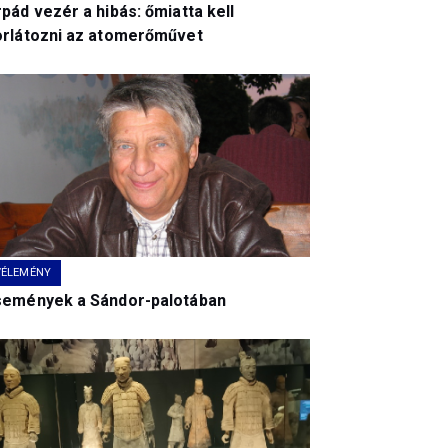
pád vezér a hibás: őmiatta kell
orlátozni az atomerőművet
VÉLEMÉNY
semények a Sándor-palotában