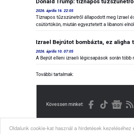
Donald Trump: tíznapos tűzszünetről
2026. április 16. 22:05
Tíznapos tűzszünetről állapodott meg Izrael é
csütörtökön, miután egyeztetett a libanoni elnö
Izrael Bejrútot bombázta, ez aligha 
2026. április 10. 07:05
A Bejrút elleni izraeli légicsapások során tö
További tartalmak:
Kövessen minket:
Oldalunk cookie-kat használ a hirdetések kezeléséhez é
© Gondola 2026 - Minden jog fenntartva