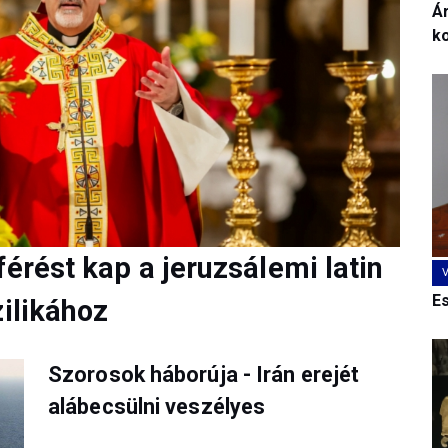
Ár
k
férést kap a jeruzsálemi latin
E
zilikához
Szorosok háborúja - Irán erejét
alábecsülni veszélyes