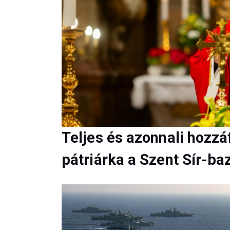
Teljes és azonnali hozzá
pátriárka a Szent Sír-ba