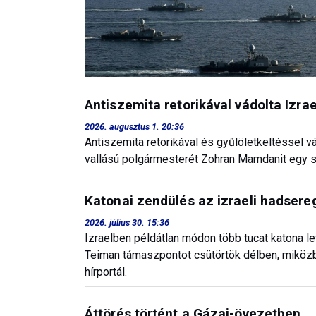
Antiszemita retorikával vádolta Izr
2026. augusztus 1. 20:36
Antiszemita retorikával és gyűlöletkeltéssel 
vallású polgármesterét Zohran Mamdanit egy s
Katonai zendülés az izraeli hadser
2026. július 30. 15:36
Izraelben példátlan módon több tucat katona l
Teiman támaszpontot csütörtök délben, miközbe
hírportál.
Áttörés történt a Gázai-övezetben