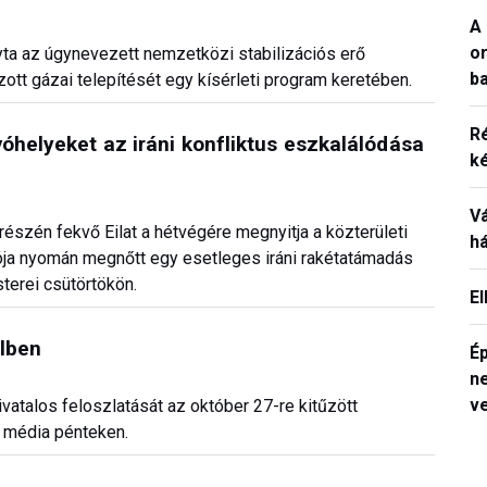
A 
o
gyta az úgynevezett nemzetközi stabilizációs erő
ba
ozott gázai telepítését egy kísérleti program keretében.
R
óhelyeket az iráni konfliktus eszkalálódása
k
V
 részén fekvő Eilat a hétvégére megnyitja a közterületi
h
ciója nyomán megnőtt egy esetleges iráni rakétatámadás
terei csütörtökön.
E
elben
Ép
n
v
vatalos feloszlatását az október 27-re kitűzött
yi média pénteken.