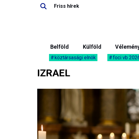
Friss hírek
Belföld
Külföld
Vélemén
köztársasági elnök
foci vb 202
IZRAEL