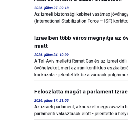
2026. július 27. 09:18
Az izraeli biztonsági kabinet vasárnap jóváha
(International Stabilization Force – ISF) korlát
Izraelben több város megnyitja az óv
miatt
2026. július 24. 10:09
A Tel-Aviv melletti Ramat Gan és az Izrael déli
óvóhelyeket, mert az iráni konfliktus eszkalá
kockázata - jelentették be a városok polgármes
Feloszlatta magát a parlament Izra
2026. július 17. 21:05
Az izraeli parlament, a kneszet megszavazta hi
parlamenti választások előtt - jelentette a hel