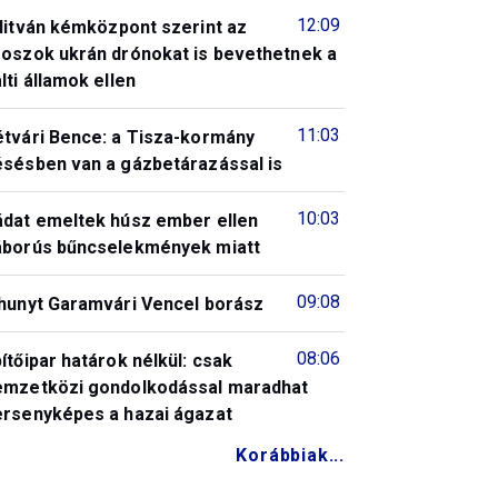
12:09
litván kémközpont szerint az
roszok ukrán drónokat is bevethetnek a
lti államok ellen
11:03
étvári Bence: a Tisza-kormány
ésésben van a gázbetárazással is
10:03
ádat emeltek húsz ember ellen
áborús bűncselekmények miatt
09:08
lhunyt Garamvári Vencel borász
08:06
ítőipar határok nélkül: csak
emzetközi gondolkodással maradhat
ersenyképes a hazai ágazat
Korábbiak...