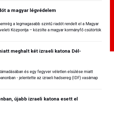
iadót a magyar légvédelem
 nemrég a legmagasabb szintű riadót rendelt el a Magyar
leti Központja – közölte a magyar kormányfő csütörtök
att meghalt két izraeli katona Dél-
óntámadásában és egy fegyver véletlen elsülése miatt
ibanonban - jelentette az izraeli hadsereg (IDF) vasárnap
ban, újabb izraeli katona esett el