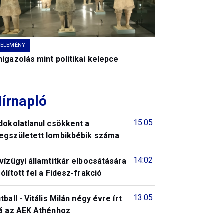
VÉLEMÉNY
igazolás mint politikai kelepce
írnapló
15:05
dokolatlanul csökkent a
egszületett lombikbébik száma
14:02
vízügyi államtitkár elbocsátására
ólított fel a Fidesz-frakció
13:05
tball - Vitális Milán négy évre írt
lá az AEK Athénhoz