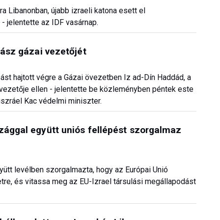
a Libanonban, újabb izraeli katona esett el
 jelentette az IDF vasárnap.
mász gázai vezetőjét
ást hajtott végre a Gázai övezetben Iz ad-Dín Haddád, a
vezetője ellen - jelentette be közleményben péntek este
iszráel Kac védelmi miniszter.
zággal együtt uniós fellépést szorgalmaz
ütt levélben szorgalmazta, hogy az Európai Unió
etre, és vitassa meg az EU-Izrael társulási megállapodást