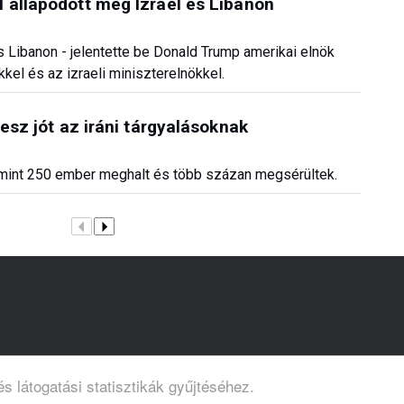
 állapodott meg Izrael és Libanon
s Libanon - jelentette be Donald Trump amerikai elnök
kkel és az izraeli miniszterelnökkel.
tesz jót az iráni tárgyalásoknak
bb mint 250 ember meghalt és több százan megsérültek.
s látogatási statisztikák gyűjtéséhez.