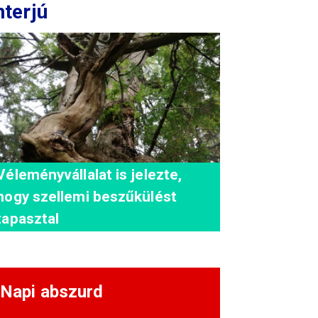
nterjú
Véleményvállalat is jelezte,
hogy szellemi beszűkülést
tapasztal
Napi abszurd