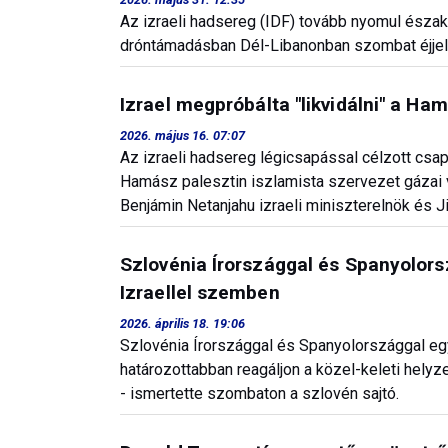
Az izraeli hadsereg (IDF) tovább nyomul északr
dróntámadásban Dél-Libanonban szombat éjjel -
Izrael megpróbálta "likvidálni" a Ha
2026. május 16. 07:07
Az izraeli hadsereg légicsapással célzott csap
Hamász palesztin iszlamista szervezet gázai 
Benjámin Netanjahu izraeli miniszterelnök és J
Szlovénia Írországgal és Spanyolors
Izraellel szemben
2026. április 18. 19:06
Szlovénia Írországgal és Spanyolországgal egy
határozottabban reagáljon a közel-keleti helyz
- ismertette szombaton a szlovén sajtó.