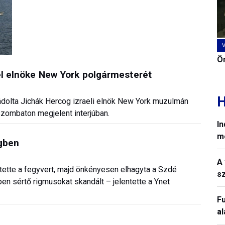
Ön
ael elnöke New York polgármesterét
H
vádolta Jichák Hercog izraeli elnök New York muzulmán
zombaton megjelent interjúban.
In
m
egben
A 
etette a fegyvert, majd önkényesen elhagyta a Szdé
sz
n sértő rigmusokat skandált – jelentette a Ynet
Fu
a