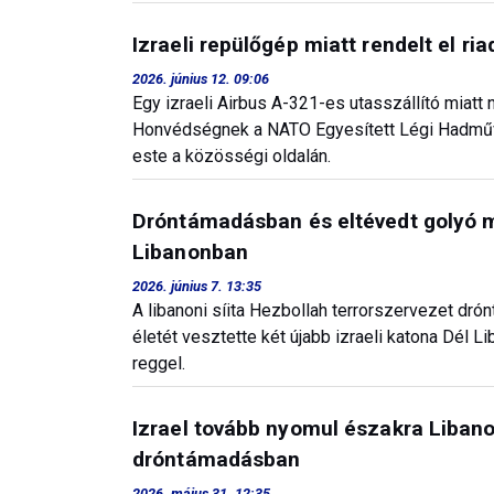
Izraeli repülőgép miatt rendelt el r
2026. június 12. 09:06
Egy izraeli Airbus A-321-es utasszállító miatt
Honvédségnek a NATO Egyesített Légi Hadműve
este a közösségi oldalán.
Dróntámadásban és eltévedt golyó mi
Libanonban
2026. június 7. 13:35
A libanoni síita Hezbollah terrorszervezet dr
életét vesztette két újabb izraeli katona Dél L
reggel.
Izrael tovább nyomul északra Libanon
dróntámadásban
2026. május 31. 12:35