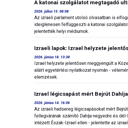
A katonai szolgálatot megtagadó ult
2026. július 15. 08:08
Az izraeli parlament utolsó olvasatban is elfo
ideiglenesen felfüggeszti a katonai szolgálato
jelentették helyi médiumok.
Izraeli lapok: Izrael helyzete jelent
2026. június 18. 13:38
Izrael helyzete jelentősen meggyengült a Köze
aláírt egyetértési nyilatkozat nyomán - vélemén
elemzések.
Izrael légicsapást mért Bejrút Dahí
2026. június 14. 16:06
Az izraeli hadsereg légicsapásokat mért Bejrút
fellegvárának számító Dahíja negyedre és dél-
intézett Észak-Izrael ellen - jelentette az izra