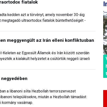
raortodox fiatalok
I
gadta kedden azt a törvényt, amely november 30-áig
t megtagadó ultraortodox fiatalok büntethetőségét -
ősen meggyengült az Irán elleni konfliktusban
l-Keleten az Egyesült Államok és Irán között szerdán
yezték a kialakult helyzetet a csütörtök reggeli izraeli
ja negyedében
ban a libanoni síita Hezbollah terrorszervezet
libanoni településekre, miután a Hezbollah támadást
eli kormány vasárnap.