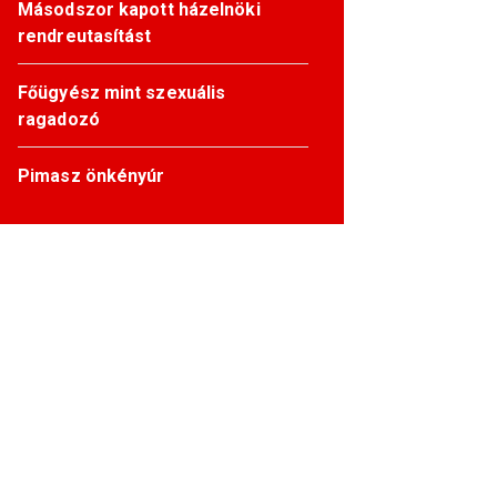
Másodszor kapott házelnöki
rendreutasítást
Főügyész mint szexuális
ragadozó
Pimasz önkényúr