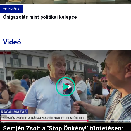
VÉLEMÉNY
Önigazolás mint politikai kelepce
Videó
Semjén Zsolt a "Stop Önkény!" tüntetésen: