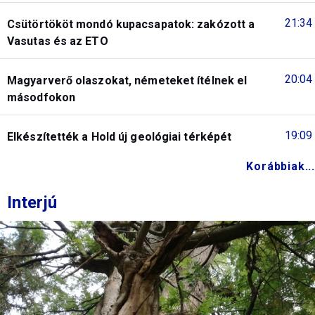
21:34
Csütörtököt mondó kupacsapatok: zakózott a
Vasutas és az ETO
20:04
Magyarverő olaszokat, németeket ítélnek el
másodfokon
19:09
Elkészítették a Hold új geológiai térképét
Korábbiak...
Interjú