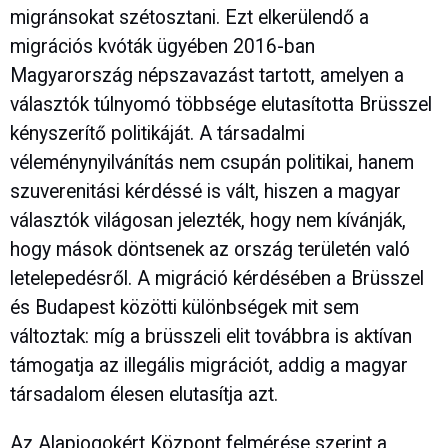
migránsokat szétosztani. Ezt elkerülendő a
migrációs kvóták ügyében 2016-ban
Magyarország népszavazást tartott, amelyen a
választók túlnyomó többsége elutasította Brüsszel
kényszerítő politikáját. A társadalmi
véleménynyilvánítás nem csupán politikai, hanem
szuverenitási kérdéssé is vált, hiszen a magyar
választók világosan jelezték, hogy nem kívánják,
hogy mások döntsenek az ország területén való
letelepedésről. A migráció kérdésében a Brüsszel
és Budapest közötti különbségek mit sem
változtak: míg a brüsszeli elit továbbra is aktívan
támogatja az illegális migrációt, addig a magyar
társadalom élesen elutasítja azt.
Az Alapjogokért Központ felmérése szerint a