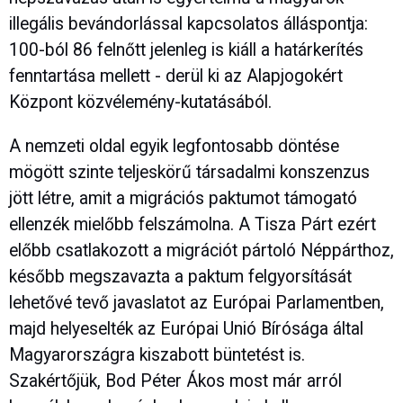
illegális bevándorlással kapcsolatos álláspontja:
100-ból 86 felnőtt jelenleg is kiáll a határkerítés
fenntartása mellett - derül ki az Alapjogokért
Központ közvélemény-kutatásából.
A nemzeti oldal egyik legfontosabb döntése
mögött szinte teljeskörű társadalmi konszenzus
jött létre, amit a migrációs paktumot támogató
ellenzék mielőbb felszámolna. A Tisza Párt ezért
előbb csatlakozott a migrációt pártoló Néppárthoz,
később megszavazta a paktum felgyorsítását
lehetővé tevő javaslatot az Európai Parlamentben,
majd helyeselték az Európai Unió Bírósága által
Magyarországra kiszabott büntetést is.
Szakértőjük, Bod Péter Ákos most már arról