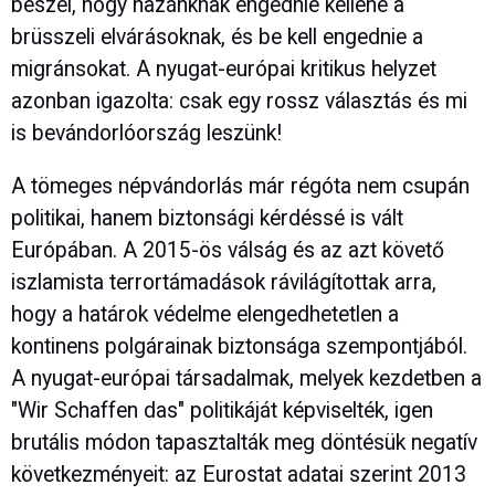
beszél, hogy hazánknak engednie kellene a
brüsszeli elvárásoknak, és be kell engednie a
migránsokat. A nyugat-európai kritikus helyzet
azonban igazolta: csak egy rossz választás és mi
is bevándorlóország leszünk!
A tömeges népvándorlás már régóta nem csupán
politikai, hanem biztonsági kérdéssé is vált
Európában. A 2015-ös válság és az azt követő
iszlamista terrortámadások rávilágítottak arra,
hogy a határok védelme elengedhetetlen a
kontinens polgárainak biztonsága szempontjából.
A nyugat-európai társadalmak, melyek kezdetben a
"Wir Schaffen das" politikáját képviselték, igen
brutális módon tapasztalták meg döntésük negatív
következményeit: az Eurostat adatai szerint 2013