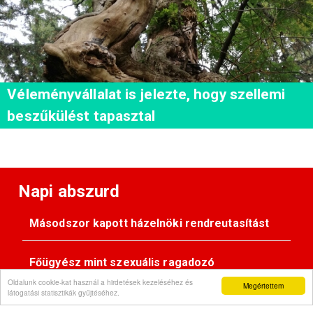
Véleményvállalat is jelezte, hogy szellemi
beszűkülést tapasztal
Napi abszurd
Másodszor kapott házelnöki rendreutasítást
Főügyész mint szexuális ragadozó
Oldalunk cookie-kat használ a hirdetések kezeléséhez és
Megértettem
látogatási statisztikák gyűjtéséhez.
Pimasz önkényúr