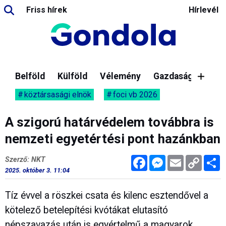
Friss hírek
Hírlevél
Belföld
Külföld
Vélemény
Gazdaság
köztársasági elnök
foci vb 2026
A szigorú határvédelem továbbra is
nemzeti egyetértési pont hazánkban
Facebook
Messenger
Email
Copy
M
Szerző: NKT
Link
2025. október 3. 11:04
Tíz évvel a röszkei csata és kilenc esztendővel a
kötelező betelepítési kvótákat elutasító
népszavazás után is egyértelmű a magyarok