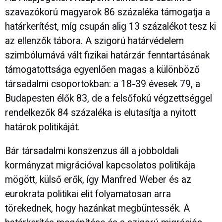
szavazókorú magyarok 86 százaléka támogatja a
határkerítést, míg csupán alig 13 százalékot tesz ki
az ellenzők tábora. A szigorú határvédelem
szimbólumává vált fizikai határzár fenntartásának
támogatottsága egyenlően magas a különböző
társadalmi csoportokban: a 18-39 évesek 79, a
Budapesten élők 83, de a felsőfokú végzettséggel
rendelkezők 84 százaléka is elutasítja a nyitott
határok politikáját.
Bár társadalmi konszenzus áll a jobboldali
kormányzat migrációval kapcsolatos politikája
mögött, külső erők, így Manfred Weber és az
eurokrata politikai elit folyamatosan arra
törekednek, hogy hazánkat megbüntessék. A