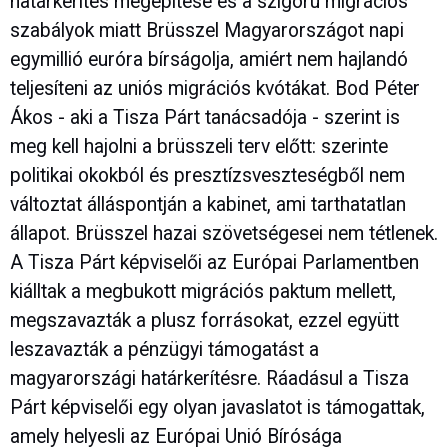
határkerítés megépítése és a szigorú migrációs
szabályok miatt Brüsszel Magyarországot napi
egymillió euróra bírságolja, amiért nem hajlandó
teljesíteni az uniós migrációs kvótákat. Bod Péter
Ákos - aki a Tisza Párt tanácsadója - szerint is
meg kell hajolni a brüsszeli terv előtt: szerinte
politikai okokból és presztízsveszteségből nem
változtat álláspontján a kabinet, ami tarthatatlan
állapot. Brüsszel hazai szövetségesei nem tétlenek.
A Tisza Párt képviselői az Európai Parlamentben
kiálltak a megbukott migrációs paktum mellett,
megszavazták a plusz forrásokat, ezzel együtt
leszavazták a pénzügyi támogatást a
magyarországi határkerítésre. Ráadásul a Tisza
Párt képviselői egy olyan javaslatot is támogattak,
amely helyesli az Európai Unió Bírósága