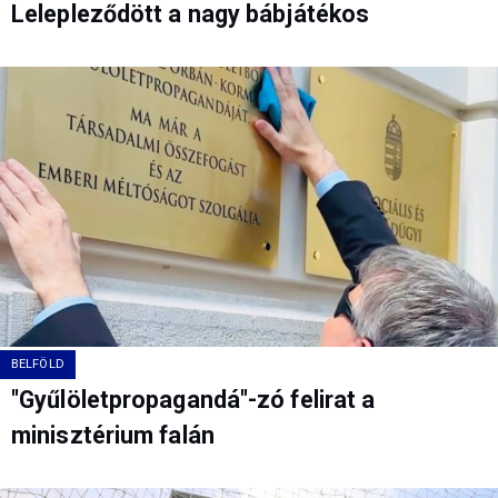
Lelepleződött a nagy bábjátékos
BELFÖLD
"Gyűlöletpropagandá"-zó felirat a
minisztérium falán