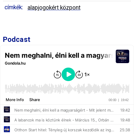
címkék:
alapjogokért központ
Podcast