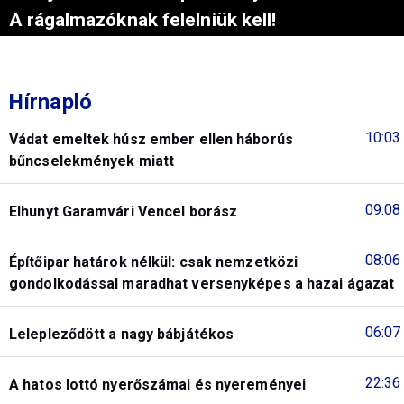
A rágalmazóknak felelniük kell!
Hírnapló
10:03
Vádat emeltek húsz ember ellen háborús
bűncselekmények miatt
09:08
Elhunyt Garamvári Vencel borász
08:06
Építőipar határok nélkül: csak nemzetközi
gondolkodással maradhat versenyképes a hazai ágazat
06:07
Lelepleződött a nagy bábjátékos
22:36
A hatos lottó nyerőszámai és nyereményei