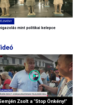
VÉLEMÉNY
igazolás mint politikai kelepce
ideó
Semjén Zsolt a "Stop Önkény!"