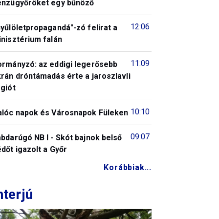
énzügyőröket egy bűnöző
12:06
yűlöletpropagandá"-zó felirat a
nisztérium falán
11:09
ormányzó: az eddigi legerősebb
rán dróntámadás érte a jaroszlavli
giót
10:10
alóc napok és Városnapok Füleken
09:07
bdarúgó NB I - Skót bajnok belső
dőt igazolt a Győr
Korábbiak...
nterjú