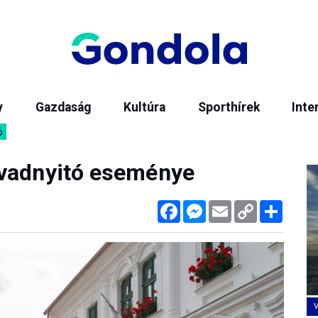
y
Gazdaság
Kultúra
Sporthírek
Inte
6
évadnyitó eseménye
Facebook
Messenger
Email
Copy
Megos
Link