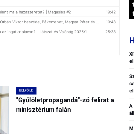
H
X
el
S
c
e
BELFÖLD
"Gyűlöletpropagandá"-zó felirat a
A 
minisztérium falán
á
M