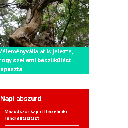
Véleményvállalat is jelezte,
hogy szellemi beszűkülést
tapasztal
Napi abszurd
Másodszor kapott házelnöki
rendreutasítást