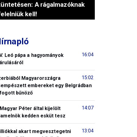
tüntetésen: A rágalmazóknak
felelniük kell!
írnapló
16:04
IV. Leó pápa a hagyományok
árulásáról
15:02
zerbiából Magyarországra
sempészett embereket egy Belgrádban
lfogott bűnöző
14:07
Magyar Péter által kijelölt
llamelnök kedden esküt tesz
13:04
illiókkal akart megvesztegetni