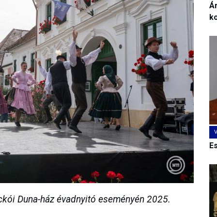
Ár
k
E
ckói Duna-ház évadnyitó eseményén 2025.