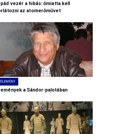
pád vezér a hibás: őmiatta kell
orlátozni az atomerőművet
VÉLEMÉNY
semények a Sándor-palotában