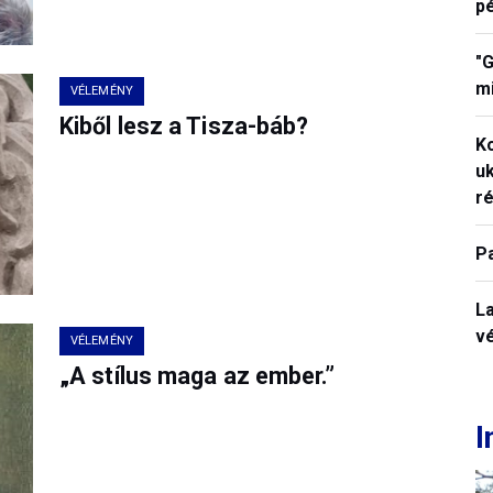
p
"G
mi
VÉLEMÉNY
Kiből lesz a Tisza-báb?
K
uk
ré
P
La
vé
VÉLEMÉNY
„A stílus maga az ember.”
I