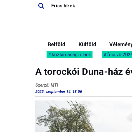
Friss hírek
Belföld
Külföld
Vélemén
köztársasági elnök
foci vb 202
A torockói Duna-ház 
Szerző: MTI
2025. szeptember 14. 18:06