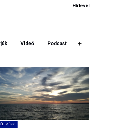
Hírlevél
rjúk
Videó
Podcast
ztás
VÉLEMÉNY