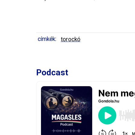
címkék:
torockó
Podcast