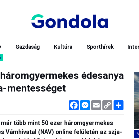
y
Gazdaság
Kultúra
Sporthírek
Inte
6
r háromgyermekes édesanya
zja-mentességet
Facebook
Messenger
Email
Copy
Megos
Link
ta már több mint 50 ezer háromgyermekes
s Vámhivatal (NAV) online felületén az szja-