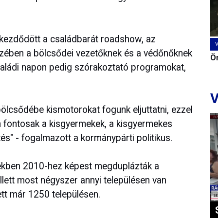
lkezdődött a családbarát roadshow, az
szében a bölcsődei vezetőknek és a védőnőknek
Ön
saládi napon pedig szórakoztató programokat,
V
lcsődébe kismotorokat fogunk eljuttatni, ezzel
yen fontosak a kisgyermekek, a kisgyermekes
és" - fogalmazott a kormánypárti politikus.
ékben 2010-hez képest megduplázták a
llett most négyszer annyi településen van
tt már 1250 településen.