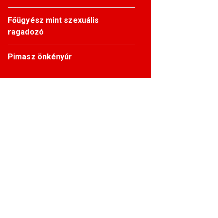
Főügyész mint szexuális
ragadozó
Pimasz önkényúr