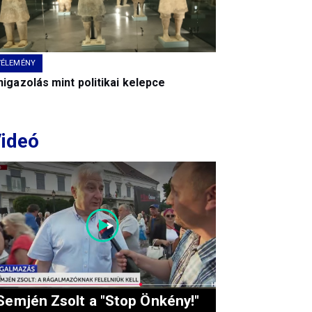
VÉLEMÉNY
igazolás mint politikai kelepce
ideó
Semjén Zsolt a "Stop Önkény!"