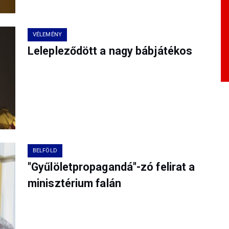
VÉLEMÉNY
Lelepleződött a nagy bábjátékos
BELFÖLD
"Gyűlöletpropagandá"-zó felirat a
minisztérium falán