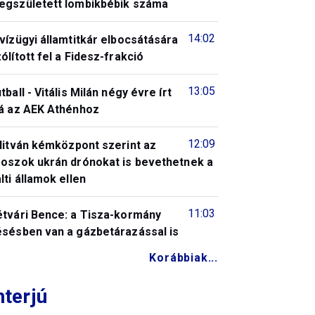
egszületett lombikbébik száma
14:02
vízügyi államtitkár elbocsátására
ólított fel a Fidesz-frakció
13:05
tball - Vitális Milán négy évre írt
lá az AEK Athénhoz
12:09
litván kémközpont szerint az
roszok ukrán drónokat is bevethetnek a
lti államok ellen
11:03
étvári Bence: a Tisza-kormány
ésésben van a gázbetárazással is
Korábbiak...
nterjú