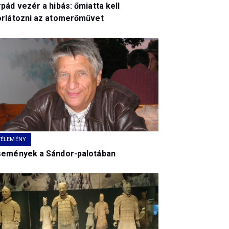
pád vezér a hibás: őmiatta kell
orlátozni az atomerőművet
VÉLEMÉNY
semények a Sándor-palotában