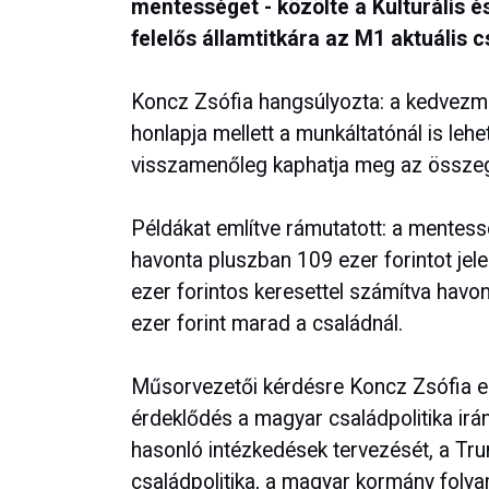
mentességet - közölte a Kulturális 
felelős államtitkára az M1 aktuális 
Koncz Zsófia hangsúlyozta: a kedvezm
honlapja mellett a munkáltatónál is lehe
visszamenőleg kaphatja meg az összege
Példákat említve rámutatott: a mentes
havonta pluszban 109 ezer forintot jelen
ezer forintos keresettel számítva havo
ezer forint marad a családnál.
Műsorvezetői kérdésre Koncz Zsófia e
érdeklődés a magyar családpolitika irán
hasonló intézkedések tervezését, a Tr
családpolitika, a magyar kormány foly