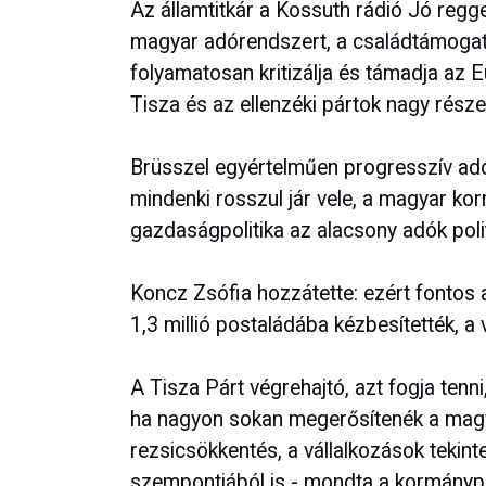
Az államtitkár a Kossuth rádió Jó regg
magyar adórendszert, a családtámogat
folyamatosan kritizálja és támadja az E
Tisza és az ellenzéki pártok nagy része
Brüsszel egyértelműen progresszív adóz
mindenki rosszul jár vele, a magyar k
gazdaságpolitika az alacsony adók polit
Koncz Zsófia hozzátette: ezért fontos a
1,3 millió postaládába kézbesítették, a 
A Tisza Párt végrehajtó, azt fogja tenni
ha nagyon sokan megerősítenék a magya
rezsicsökkentés, a vállalkozások tekin
szempontjából is - mondta a kormánypár