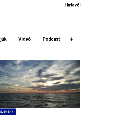
Hírlevél
rjúk
Videó
Podcast
ztás
VÉLEMÉNY