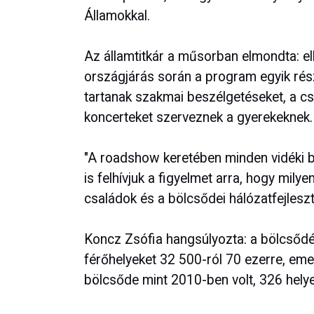
Államokkal.
Az államtitkár a műsorban elmondta: e
országjárás során a program egyik ré
tartanak szakmai beszélgetéseket, a c
koncerteket szerveznek a gyerekeknek.
"A roadshow keretében minden vidéki bö
is felhívjuk a figyelmet arra, hogy mil
családok és a bölcsődei hálózatfejleszt
Koncz Zsófia hangsúlyozta: a bölcsőd
férőhelyeket 32 500-ról 70 ezerre, eme
bölcsőde mint 2010-ben volt, 326 helye