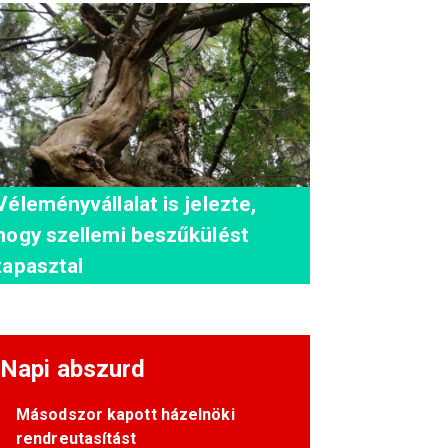
Véleményvállalat is jelezte,
hogy szellemi beszűkülést
tapasztal
Napi abszurd
Másodszor kapott házelnöki
rendreutasítást