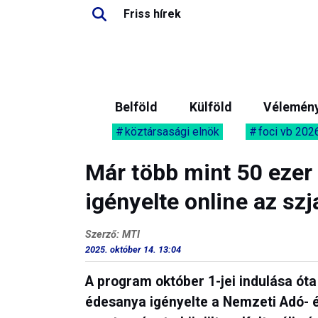
Friss hírek
Belföld
Külföld
Vélemén
köztársasági elnök
foci vb 202
Már több mint 50 eze
igényelte online az s
Szerző: MTI
2025. október 14. 13:04
A program október 1-jei indulása ó
édesanya igényelte a Nemzeti Adó- é