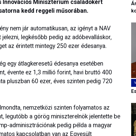
és Innovációs Minisztérium családokért
Ár
csatorna kedd reggeli műsorában.
k
ény nem jár automatikusan, az igényt a NAV
t jelezni, legkésőbb pedig az adóbevalláskor,
t az érintett mintegy 250 ezer édesanya.
ség egy átlagkeresetű édesanya esetében
t, évente ez 1,3 millió forint, havi bruttó 400
nta pluszban 60 ezer, éves szinten pedig 720
E
lmondta, nemzetközi szinten folyamatos az
t, legutóbb a görög miniszterelnök jelentette be
ump-adminisztrációnak pedig példa a magyar
amatos kapcsolatban van az Egyesült