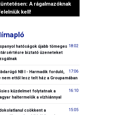
tüntetésen: A rágalmazóknak
felelniük kell!
írnapló
18:02
 spanyol hatóságok újabb tömeges
atársértésre biztató üzeneteket
izsgálnak
17:06
bdarúgó NB I - Harmadik forduló,
 nem ettől lesz telt ház a Groupamában
16:10
ősies küzdelmet folytatnak a
gyar haltermelők a vízhiánnyal
15:05
dokolatlanul csökkent a