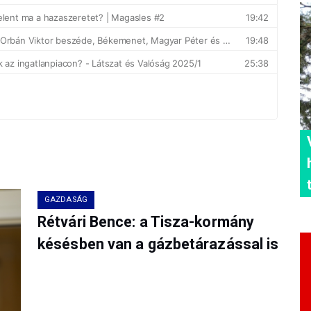
GAZDASÁG
Rétvári Bence: a Tisza-kormány
késésben van a gázbetárazással is