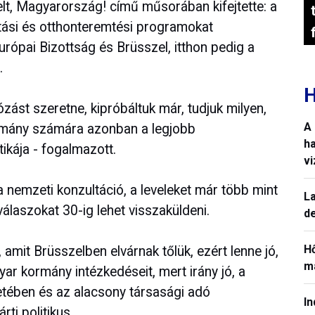
elt, Magyarország! című műsorában kifejtette: a
ási és otthonteremtési programokat
urópai Bizottság és Brüsszel, itthon pedig a
.
H
ást szeretne, kipróbáltuk már, tudjuk milyen,
A
ormány számára azonban a legjobb
h
ikája - fogalmazott.
v
 nemzeti konzultáció, a leveleket már több mint
La
válaszokat 30-ig lehet visszaküldeni.
de
H
, amit Brüsszelben elvárnak tőlük, ezért lenne jó,
ma
r kormány intézkedéseit, mert irány jó, a
tetében és az alacsony társasági adó
In
ti politikus.