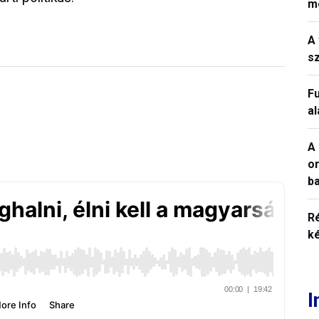
m
A 
sz
Fu
a
A 
o
ba
R
k
I